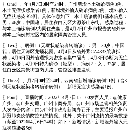
〖One〗、年4月7日0时至24时，广州新增本土确诊病例3例、
本土无症状感染者1例，新增境外输入确诊病例2例、境外输入
无症状感染者4例。具体信息如下：本土确诊病例1基本信息：
男，46岁，中国籍，居住在白云区大源茶山东街。感染过程：
与本土确诊病例2为同住夫妻，是4月2日广州市报告的省外来
穗本土病例封控区内的居家隔离管控人员。
〖Two〗、病例1（无症状感染者转确诊）：男，30岁，中国
籍，居住天河区龙蟠花园。4月4日从省外乘CA4333航班抵
穗，4月6日因外省通报为密接者集中隔离，4月8日诊断为无症
状感染者，4月9日转为确诊（轻型）。病例2：女，32岁，居
住白云区棠景街道岗贝路，管控区排查发现。
〖Three〗、月7日0时至24时，云南省新增确诊病例11例（含3
例无症状感染者转确诊病例），新增无症状感染者1例。
〖Four〗、直播时间：2022年4月7日15：00发言人员：@健康
广州、@广州交通、广州市商务局、@广州市场监管相关负责
人发布会内容：由@广州市政府新闻办召开，主要通报广州市
新冠肺炎疫情防控相关情况。此外，关于广州疫情的最新数据
（截至2022年4月6日24时）如下：新增情况：新增境外输入无
症状感染者5例。