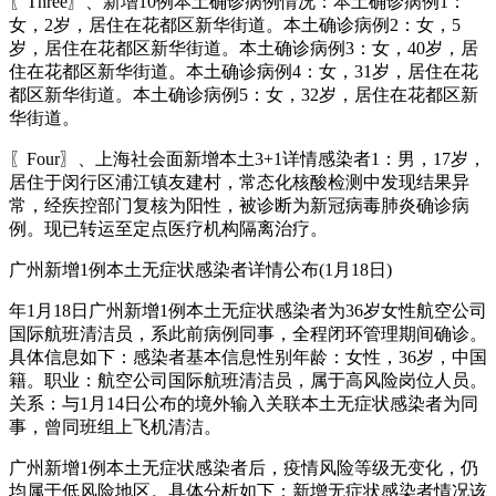
〖Three〗、新增10例本土确诊病例情况：本土确诊病例1：
女，2岁，居住在花都区新华街道。本土确诊病例2：女，5
岁，居住在花都区新华街道。本土确诊病例3：女，40岁，居
住在花都区新华街道。本土确诊病例4：女，31岁，居住在花
都区新华街道。本土确诊病例5：女，32岁，居住在花都区新
华街道。
〖Four〗、上海社会面新增本土3+1详情感染者1：男，17岁，
居住于闵行区浦江镇友建村，常态化核酸检测中发现结果异
常，经疾控部门复核为阳性，被诊断为新冠病毒肺炎确诊病
例。现已转运至定点医疗机构隔离治疗。
广州新增1例本土无症状感染者详情公布(1月18日)
年1月18日广州新增1例本土无症状感染者为36岁女性航空公司
国际航班清洁员，系此前病例同事，全程闭环管理期间确诊。
具体信息如下：感染者基本信息性别年龄：女性，36岁，中国
籍。职业：航空公司国际航班清洁员，属于高风险岗位人员。
关系：与1月14日公布的境外输入关联本土无症状感染者为同
事，曾同班组上飞机清洁。
广州新增1例本土无症状感染者后，疫情风险等级无变化，仍
均属于低风险地区。具体分析如下：新增无症状感染者情况该