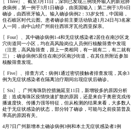
〖Three〗、截至3月11日，深圳已发现三例境外输入的新冠肺
炎病例，第一例于3月1日确诊，由英国输入；第二例于3月6日
确诊，由西班牙输入。输入确诊病例2：33岁女性，中国籍，
住石岐区时代云图。患者确诊前主要活动轨迹1月24日与3名家
人一同，由中山经广州前往西班牙瓦伦西亚探亲。
〖Four〗、其中确诊病例1-4和无症状感染者2居住在南沙区龙
穴街道同一小区，均在高风险岗位人员例行核酸筛查中发现
（注意，高风险筛查，跟上一类相同，有一就有二，有二就有
三）；确诊病例5居住在南沙区南沙街道，在其住所附近参加
核酸筛查发现。
〖Five〗、排查方式：病例1通过密切接触者排查发现，其余3
例为无症状感染者在隔离治疗期间出现症状后确诊。
〖Six〗、广州海珠防控措施延至11日，新增较多的原因分析
是：造成海珠区疫情快速扩散的原因，还是来自于奥密克戎传
播速度快、传播力强等特征，但从检测的结果来看，大多数人
处于无症状感染的状态，部分转了确诊，可能与之前疫苗普及
率高的原因有关。
4月7日广州新增本土确诊病例3例和本土无症状感染者1例