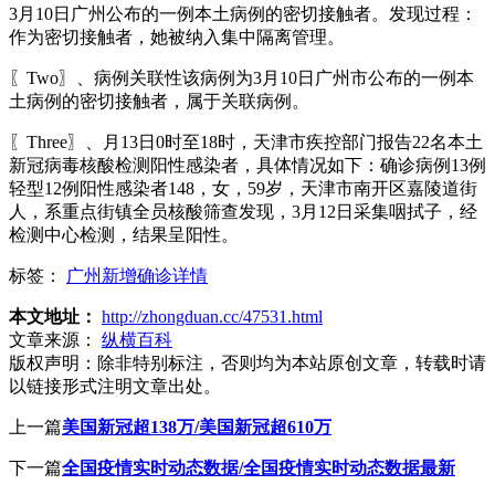
3月10日广州公布的一例本土病例的密切接触者。发现过程：
作为密切接触者，她被纳入集中隔离管理。
〖Two〗、病例关联性该病例为3月10日广州市公布的一例本
土病例的密切接触者，属于关联病例。
〖Three〗、月13日0时至18时，天津市疾控部门报告22名本土
新冠病毒核酸检测阳性感染者，具体情况如下：确诊病例13例
轻型12例阳性感染者148，女，59岁，天津市南开区嘉陵道街
人，系重点街镇全员核酸筛查发现，3月12日采集咽拭子，经
检测中心检测，结果呈阳性。
标签：
广州新增确诊详情
本文地址：
http://zhongduan.cc/47531.html
文章来源：
纵横百科
版权声明：
除非特别标注，否则均为本站原创文章，转载时请
以链接形式注明文章出处。
上一篇
美国新冠超138万/美国新冠超610万
下一篇
全国疫情实时动态数据/全国疫情实时动态数据最新