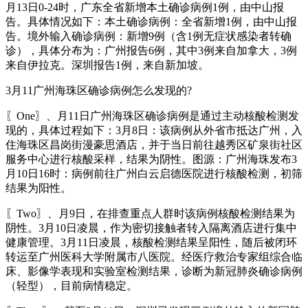
月13日0-24时，广东全省新增本土确诊病例1例，由中山报
告。具体情况如下：本土确诊病例：全省新增1例，由中山报
告。境外输入确诊病例：新增9例（含1例无症状感染者转确
诊），具体分布为：广州报告6例，其中3例来自加拿大，3例
来自伊拉克。深圳报告1例，来自新加坡。
3月11广州海珠区确诊病例怎么发现的?
〖One〗、月11日广州海珠区确诊病例是通过主动核酸检测发
现的，具体过程如下：3月8日：该病例从外省市抵达广州，入
住海珠区昌岗街漫豪思酒店，并于当日前往越秀区矿泉街社区
服务中心进行核酸采样，结果为阴性。图源：广州海珠发布3
月10日16时：病例前往广州白云启德医院进行核酸检测，初筛
结果为阳性。
〖Two〗、月9日，在排查重点人群时该病例核酸检测结果为
阴性。3月10日凌晨，作为密切接触者转入隔离酒店进行集中
健康管理。3月11日凌晨，核酸检测结果呈阳性，随后被闭环
转运至广州医科大学附属市八医院。经医疗救治专家组综合临
床、影像学表现和实验室检测结果，诊断为新冠肺炎确诊病例
（轻型），目前病情稳定。