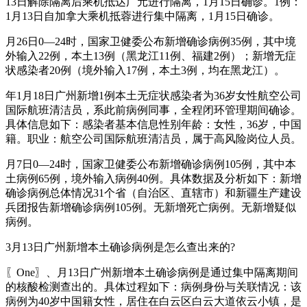
13日解除隔离后乘机抵达广元进行隔离，1月15日确诊。1例：
1月13日自加拿大乘机抵蓉进行集中隔离，1月15日确诊。
月26日0—24时，国家卫健委公布新增确诊病例35例，其中境
外输入22例，本土13例（黑龙江11例、福建2例）；新增无症
状感染者20例（境外输入17例，本土3例，均在黑龙江）。
年1月18日广州新增1例本土无症状感染者为36岁女性航空公司
国际航班清洁员，系此前病例同事，全程闭环管理期间确诊。
具体信息如下：感染者基本信息性别年龄：女性，36岁，中国
籍。职业：航空公司国际航班清洁员，属于高风险岗位人员。
月7日0—24时，国家卫健委公布新增确诊病例105例，其中本
土病例65例，境外输入病例40例。具体数据及分析如下：新增
确诊病例总体情况31个省（自治区、直辖市）和新疆生产建设
兵团报告新增确诊病例105例。无新增死亡病例。无新增疑似
病例。
3月13日广州新增本土确诊病例是怎么查出来的?
〖One〗、月13日广州新增本土确诊病例是通过集中隔离期间
的核酸检测查出的。具体过程如下：病例身份与关联情况：该
病例为40岁中国籍女性，居住在白云区白云大道依云小镇，是