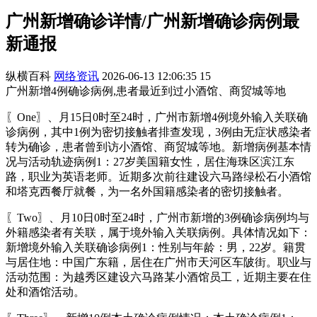
广州新增确诊详情/广州新增确诊病例最
新通报
纵横百科
网络资讯
2026-06-13 12:06:35
15
广州新增4例确诊病例,患者最近到过小酒馆、商贸城等地
〖One〗、月15日0时至24时，广州市新增4例境外输入关联确
诊病例，其中1例为密切接触者排查发现，3例由无症状感染者
转为确诊，患者曾到访小酒馆、商贸城等地。新增病例基本情
况与活动轨迹病例1：27岁美国籍女性，居住海珠区滨江东
路，职业为英语老师。近期多次前往建设六马路绿松石小酒馆
和塔克西餐厅就餐，为一名外国籍感染者的密切接触者。
〖Two〗、月10日0时至24时，广州市新增的3例确诊病例均与
外籍感染者有关联，属于境外输入关联病例。具体情况如下：
新增境外输入关联确诊病例1：性别与年龄：男，22岁。籍贯
与居住地：中国广东籍，居住在广州市天河区车陂街。职业与
活动范围：为越秀区建设六马路某小酒馆员工，近期主要在住
处和酒馆活动。