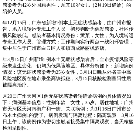
感染者为42岁外国籍男性，系其10岁女儿（2月19日确诊）的
陪护人员。
年12月15日，广东省新增1例本土无症状感染者，由广州市报
告，系入境转运专班工作人员，初步判断为偶发感染，社区传
播风险较低。感染者基本情况身份：黄某，女性，为入境转运
专班工作人员。管理方式：工作期间实行两点一线闭环管理，
集中居住于广州市白云区人和镇西成路丽枫酒店。
年3月15日广州新增1例本土无症状感染者后，全市疫情风险等
级未发生变化，仍均为低风险地区。具体分析如下：新增病例
情况：该无症状感染者为25岁女性，3月14日晚从外省某中高
风险地区所在地市乘坐高铁抵穗，3月15日核酸检测呈阳性后
被隔离治疗。
月20日广州天河区1例无症状感染者转确诊病例的具体情况如
下：病例基本信息：性别年龄：女性，35岁。居住地址：广州
市天河区天河南街广和一街。关联病例：为3月16日广州市公
布本土病例1的妻子。病例发现与隔离过程：隔离观察：3月16
日上午，该病例作为密切接触者接受集中隔离观察，当天核酸
检测呈阴性。