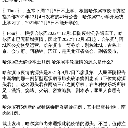
5日不能开学的。
〖Three〗、五常下周12月5日不上学。根据哈尔滨市疫情防控
指挥部2021年12月4日发布的43号公告，哈尔滨中小学开始线
上学习了，2021年12月5日不能开学的。
〖Four〗、根据哈尔滨2022年12月5日防疫控公告通车了。哈
尔滨市已无新增疫情，因此于2022年12月5日起，哈尔滨与阿
城区公交恢复运营。哈尔滨市，简称哈，别称冰城，古称上
京、会宁府、阿勒锦、滨江，是黑龙江省省会、副省级市。
哈尔滨2天确诊本土11例,哈尔滨本轮疫情的源头是什么?
哈尔滨市疫情的源头是2021年9月7日巴彦县第二人民医院报告
中新增的那一例新型冠状病毒肺炎确诊病例患者（下位简称源
头君）。这名源头君在两省三市之间穿梭，在各种娱乐场所驻
足，洗浴、烧烤、火锅、密室逃脱、剧本杀，哪里人多哪有
她。
哈尔滨有5例新的冠状病毒肺炎确诊病例，其中巴彦县4例，南
岗区1例。
截止发稿，哈尔滨市尚未通报此轮疫情的源头。不过，值得注