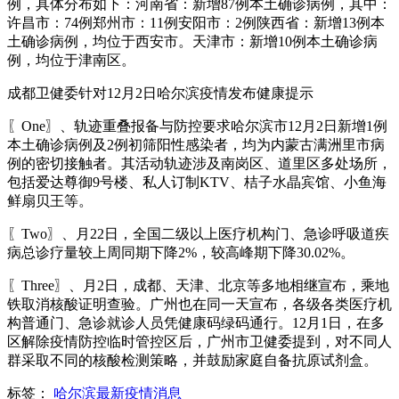
例，具体分布如下：河南省：新增87例本土确诊病例，其中：
许昌市：74例郑州市：11例安阳市：2例陕西省：新增13例本
土确诊病例，均位于西安市。天津市：新增10例本土确诊病
例，均位于津南区。
成都卫健委针对12月2日哈尔滨疫情发布健康提示
〖One〗、轨迹重叠报备与防控要求哈尔滨市12月2日新增1例
本土确诊病例及2例初筛阳性感染者，均为内蒙古满洲里市病
例的密切接触者。其活动轨迹涉及南岗区、道里区多处场所，
包括爱达尊御9号楼、私人订制KTV、桔子水晶宾馆、小鱼海
鲜扇贝王等。
〖Two〗、月22日，全国二级以上医疗机构门、急诊呼吸道疾
病总诊疗量较上周同期下降2%，较高峰期下降30.02%。
〖Three〗、月2日，成都、天津、北京等多地相继宣布，乘地
铁取消核酸证明查验。广州也在同一天宣布，各级各类医疗机
构普通门、急诊就诊人员凭健康码绿码通行。12月1日，在多
区解除疫情防控临时管控区后，广州市卫健委提到，对不同人
群采取不同的核酸检测策略，并鼓励家庭自备抗原试剂盒。
标签：
哈尔滨最新疫情消息