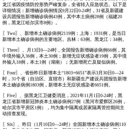
龙江省因疫情防控形势严峻复杂，全省转入应急状态。以下是
详细情况：新增确诊病例情况9月22日0-24时，31省及新疆建
设兵团报告新增确诊病例43例，其中本土病例28例（福建20
例，黑龙江哈尔滨市8例）。
〖Two〗、新增本土确诊病例2119例：上海：1931例，是当日
新增本土确诊病例的主要地区。吉林：63例。黑龙江：34例。
〖Three〗、月13日0—24时，全国报告新增确诊病例66例，其
中境外输入36例，本土30例；新增无症状感染者19例，其中境
外输入18例，本土1例（湖南）；无新增死亡及疑似病例。
〖Four〗、省份昨日新增本土“1803+6651”表示3月30日0—24
时，31个省（自治区、直辖市）和新疆生产建设兵团报告新增
本土确诊病例1803例，新增本土无症状感染者6651例。
〖Five〗、据黑龙江卫健委消息，2021年11月1日0-24时，黑
龙江省新增新冠肺炎本土确诊病例27例（黑河市爱辉区26例，
哈尔滨市平房区1例），均为集中隔离或居家隔离管控期间主
动排查发现。
〖Six〗、昨日（1月10日0—24时）全国新增本土确诊病例110