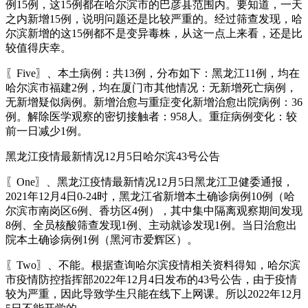
例15例，这15例都在哈尔滨市的巴彦县范围内。要知道，一天
之内新增15例，说明问题还是比较严重的。经过筛查发现，哈
尔滨新增的这15例都不是变异毒株，从这一点上来看，还是比
较值得庆幸。
〖Five〗、本土病例：共13例，分布如下：黑龙江11例，均在
哈尔滨市福建2例，均在厦门市其他情况：无新增死亡病例，
无新增疑似病例。新增治愈与重症变化新增治愈出院病例：36
例。解除医学观察的密切接触者：958人。重症病例变化：较
前一日减少1例。
黑龙江疫情最新情况12月5日哈尔滨43号公告
〖One〗、黑龙江疫情最新情况12月5日黑龙江卫健委通报，
2021年12月4日0-24时，黑龙江省新增本土确诊病例10例（哈
尔滨市南岗区6例、香坊区4例），其中集中隔离观察期间发现
8例、全员核酸筛查发现1例、主动就诊发现1例。当日治愈出
院本土确诊病例1例（黑河市爱辉区）。
〖Two〗、不能。根据查询哈尔滨疫情相关资料得知，哈尔滨
市疫情防控指挥部2022年12月4日发布的43号公告，由于疫情
较为严重，因此导致学生只能在线下上网课。所以2022年12月