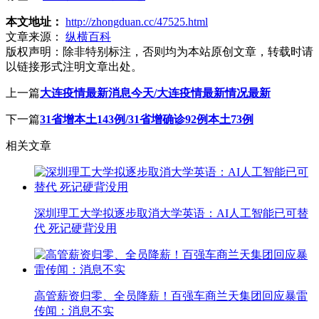
本文地址：
http://zhongduan.cc/47525.html
文章来源：
纵横百科
版权声明：
除非特别标注，否则均为本站原创文章，转载时请
以链接形式注明文章出处。
上一篇
大连疫情最新消息今天/大连疫情最新情况最新
下一篇
31省增本土143例/31省增确诊92例本土73例
相关文章
深圳理工大学拟逐步取消大学英语：AI人工智能已可替
代 死记硬背没用
高管薪资归零、全员降薪！百强车商兰天集团回应暴雷
传闻：消息不实