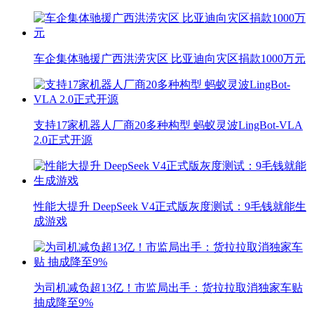
车企集体驰援广西洪涝灾区 比亚迪向灾区捐款1000万元
支持17家机器人厂商20多种构型 蚂蚁灵波LingBot-VLA
2.0正式开源
性能大提升 DeepSeek V4正式版灰度测试：9毛钱就能生
成游戏
为司机减负超13亿！市监局出手：货拉拉取消独家车贴
抽成降至9%