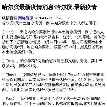
哈尔滨最新疫情消息/哈尔滨,最新疫情
纵横百科
网络资讯
2026-06-13 11:57:06
7
哈尔滨2天本土确诊病例11例,从哈尔滨出来的人都去哪了?
〖One〗、天之内哈尔滨累计报告本土确诊病例11例，迁出人
口主要流向黑龙江省内城市及吉林、辽宁、北京等地。具体分
析如下：疫情确诊情况：9月22日0-24时，黑龙江省新增本土
确诊病例8例，均在哈尔滨市。截至22日24时，黑龙江省现有
本土确诊病例11例。
〖Two〗、哈尔滨有5例新的冠状病毒肺炎确诊病例，其中巴
彦县4例，南岗区1例。
〖Three〗、流调信息显示，病例1于9月7日从江西省吉安市乘
坐高铁到南昌，从南昌乘坐飞机抵达哈尔滨。9月21日，病例1
主动到巴彦县第二人民医院做核酸检测后被确诊为新冠肺炎病
例，而此时距离其到达哈尔滨已过去了15天。
〖Four〗、我们知道，黑龙江也受到了这一轮新冠疫情的影
响，就在九月二十三日的时候，哈尔滨市报告新增本土确诊病