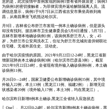
意的是，此次疫情中首例发现的病例1曾有省外旅居史；病例3
为病例1的密切接触者，为菲律宾境外返哈解除隔离人员。流
调信息显示，病例1于9月7日从江西省吉安市乘坐高铁到南
昌，从南昌乘坐飞机抵达哈尔滨。
月9日，吉林省公布舒兰市发现一例本土确诊病例，但是源头
却没有找到。据吉林市卫生健康委员会5月8日通报，5月7日，
吉林市新增本地确诊病例1例，该病例系舒兰市人，女，45
岁，为舒兰市公安局洗衣工，住址为舒兰市北城街道供销联社
住宅楼。无省外居住史、活动史。
由于哈尔滨疫情的原因。2021年9月22日12-24时，黑龙江省新
增新冠肺炎本土确诊病例3例（哈尔滨市巴彦县3例）。截至
2021年9月22日24时，全省现有境外输入确诊病例6例，本土确
诊病例11例。
月26日0—24时，国家卫健委公布新增确诊病例35例，其中境
外输入22例，本土13例（黑龙江11例、福建2例）；新增无症
状感染者20例（境外输入17例，本土3例，均在黑龙江）。
哈尔滨昨日新增8例本土确诊,黑龙江全省转入应急状态
〖One〗、月22日0-24时，哈尔滨市新增8例本土确诊病例，黑