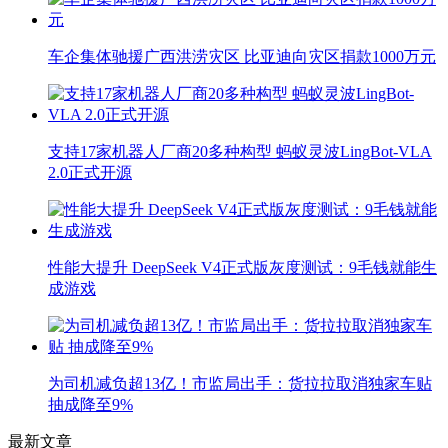
车企集体驰援广西洪涝灾区 比亚迪向灾区捐款1000万元
支持17家机器人厂商20多种构型 蚂蚁灵波LingBot-VLA
2.0正式开源
性能大提升 DeepSeek V4正式版灰度测试：9毛钱就能生
成游戏
为司机减负超13亿！市监局出手：货拉拉取消独家车贴
抽成降至9%
最新文章