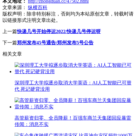
本文地址：
http://zhongduan.cc/47502.html
文章来源：
纵横百科
版权声明：
除非特别标注，否则均为本站原创文章，转载时请
以链接形式注明文章出处。
上一篇
快递几号开始停运2022/快递几号停运呀
下一篇
郑州发布45号通告/郑州发布5号公告
相关文章
深圳理工大学拟逐步取消大学英语：AI人工智能已可替
代 死记硬背没用
高管薪资归零、全员降薪！百强车商兰天集团回应暴雷
传闻：消息不实