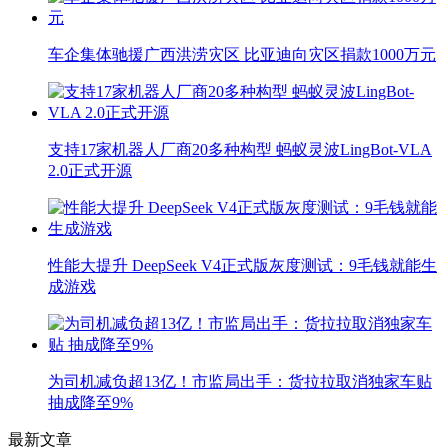
车企集体驰援广西洪涝灾区 比亚迪向灾区捐款1000万元
支持17家机器人厂商20多种构型 蚂蚁灵波LingBot-VLA
2.0正式开源
性能大提升 DeepSeek V4正式版灰度测试：9毛钱就能生
成游戏
为司机减负超13亿！市监局出手：货拉拉取消独家车贴
抽成降至9%
最新文章