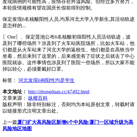
发现病例的可能性高，疫情存在外溢风险。但经过多方努力，
本轮疫情规模有望在国庆长假前得到控制。
保定发现6名核酸阳性人员,均系河北大学入学新生,其活动轨迹
是怎样的...
〖One〗、保定莲池公布6名核酸初筛阳性人员活动轨迹，波
及到了哪些场所？涉及到了火车站医院场所，比如火车站，他
们都是从火车站来了河北大学的返校生。他们都是在高铁当中
坐着，然后来到了这里的，后来感觉有了症状之后就去了中心
医院就诊。这件事情也涉及到了医院一些场所，所以大家不能
掉以轻心，必须要戴好口罩。
标签：
河北发现6例阳性均是学生
本文地址：
http://zhongduan.cc/47492.html
文章来源：
纵横百科
版权声明：
除非特别标注，否则均为本站原创文章，转载时请
以链接形式注明文章出处。
上一篇
厦门扩大高风险区新增6个中风险/厦门一区域升级为高
风险地区地图