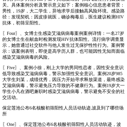
关。具体案例分析及警示意义如下：案例核心信息患者背景：
男性，19岁，大二学生，异地求学后接触高风险环境。感染路
径：发现契机：因皮疹就医，确诊梅毒后，医生建议检测HIV
抗体，初筛呈阳性。
〖Four〗、女博士生感染艾滋病病毒案例案例详情：一名27岁
的女博士生在献血时检测发现HIV抗体阳性。流行病学调查显
示，她曾通过社交软件与他人发生过无保护性性行为。案例警
示：该案例表明，即使是高学历人群，也可能因性无知而面临
感染艾滋病病毒的风险。
〖Five〗、案例小徐，刚上大学的男同性恋者，因性安全意识
低导致感染艾滋病病毒，警示加强性安全意识。案例20岁985
大学生刘某，成绩优秀，因压力开始寻求释放渠道，最终感染
艾滋病病毒，警示避免压力导致的不健康行为。案例19岁大一
学生小凡在酒吧兼职时感染艾滋病病毒，警示避免不安全的社
交活动。
保定莲池公布6名核酸初筛阳性人员活动轨迹,波及到了哪些场
所
〖One〗、保定莲池公布6名核酸初筛阳性人员活动轨迹，波