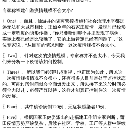
专家称福建仙游疫情规模不会太小?
〖One〗、而且，仙游县的隔离管控措施和社会治理水平都远
远无法和大城市相比，正如今年的石家庄疫情，发现时已经形
成一定程度的隐形传播，“你只要听到哪个县里发现了病例，
实际上都已经是比较晚了，它的上游肯定已经有问题了，”这
位专家说，“从目前的情况判断，这次疫情规模不会太小。
〖Two〗、针对这次的疫情规模，专家称并不会太小，今天我
们来分析一下疫情该如何控制。
〖Three〗、所以我们必须引起重视，也正因为如此，所以这
一次疫情规模情况不会很小，还有很多人目前是处于监控状态
的。可能过段时间就会全面爆发出来，所以接下来这段时间必
须全力以赴，必须严阵以待，这样才能真正控制住这一次疫情
的发展。
〖Four〗、其中确诊病例120例，无症状感染者19例。
〖Five〗、根据国家卫健委派出的赴福建工作组专家判断，莆
田疫情形势严峻复杂，后续在社区、学校、工厂等人群中继续