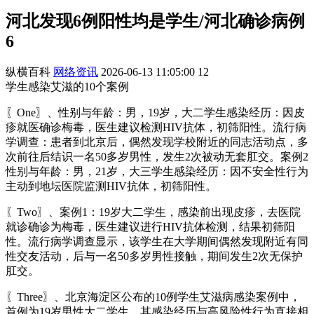
河北发现6例阳性均是学生/河北确诊病例
6
纵横百科
网络资讯
2026-06-13 11:05:00
12
学生感染艾滋的10个案例
〖One〗、性别与年龄：男，19岁，大二学生感染经历：因皮
疹就医确诊梅毒，医生建议检测HIV抗体，初筛阳性。流行病
学调查：患者到北京后，偶然发现学校附近的同志活动点，多
次前往后结识一名50多岁男性，发生2次被动无套肛交。案例2
性别与年龄：男，21岁，大三学生感染经历：因不安全性行为
主动到地坛医院监测HIV抗体，初筛阳性。
〖Two〗、案例1：19岁大二学生，感染前出现皮疹，去医院
就诊确诊为梅毒，医生建议进行HIV抗体检测，结果初筛阳
性。流行病学调查显示，该学生在大学期间偶然发现附近有同
性交友活动，后与一名50多岁男性接触，期间发生2次无保护
肛交。
〖Three〗、北京海淀区公布的10例学生艾滋病感染案例中，
首例为19岁男性大二学生，其感染经历与高风险性行为直接相