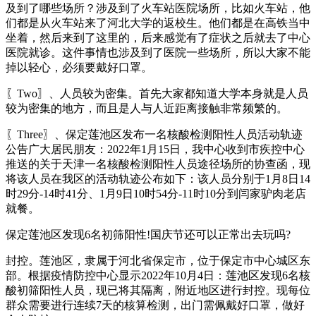
及到了哪些场所？涉及到了火车站医院场所，比如火车站，他
们都是从火车站来了河北大学的返校生。他们都是在高铁当中
坐着，然后来到了这里的，后来感觉有了症状之后就去了中心
医院就诊。这件事情也涉及到了医院一些场所，所以大家不能
掉以轻心，必须要戴好口罩。
〖Two〗、人员较为密集。首先大家都知道大学本身就是人员
较为密集的地方，而且是人与人近距离接触非常频繁的。
〖Three〗、保定莲池区发布一名核酸检测阳性人员活动轨迹
公告广大居民朋友：2022年1月15日，我中心收到市疾控中心
推送的关于天津一名核酸检测阳性人员途径场所的协查函，现
将该人员在我区的活动轨迹公布如下：该人员分别于1月8日14
时29分-14时41分、1月9日10时54分-11时10分到闫家驴肉老店
就餐。
保定莲池区发现6名初筛阳性!国庆节还可以正常出去玩吗?
封控。莲池区，隶属于河北省保定市，位于保定市中心城区东
部。根据疫情防控中心显示2022年10月4日：莲池区发现6名核
酸初筛阳性人员，现已将其隔离，附近地区进行封控。现每位
群众需要进行连续7天的核算检测，出门需佩戴好口罩，做好