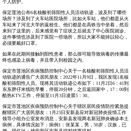
个人防护。
保定莲池公布6名核酸初筛阳性人员活动轨迹，波及到了哪些
场所？涉及到了火车站医院场所，比如火车站，他们都是从火
车站来了河北大学的返校生。他们都是在高铁当中坐着，然后
来到了这里的，后来感觉有了症状之后就去了中心医院就诊。
这件事情也涉及到了医院一些场所，所以大家不能掉以轻心，
必须要戴好口罩。
如果在此期间接触到阳性患者，那么很可能导致病毒的传播最
终也感染上病毒，并且带入到校园之内。
保定市莲池区疾病预防控制中心关于一名核酸初筛阳性人员活
动轨迹的通告广大居民朋友：2022年11月9日，我区发现1名核
酸初筛阳性人员。现将其活动轨迹公布如下：11月2日6：41到
东东胖仔米线吃早餐，停留20分钟，之后返回家中，17：00到
酷热KTV工作，停留至11月3日凌晨5：30。
保定市莲池区疾病预防控制中心关于辖区居民疫情防控紧急提
醒辖区广大居民朋友：1月23日安新县应对新冠肺炎疫情工作
领导小组办公室发布消息，安新县发现两名新冠肺炎确诊本土
病例，具体情况如下：病例1：张某某，男，50岁，汉族，已
婚，现住址：雄安新区安新县端村镇西堤村。