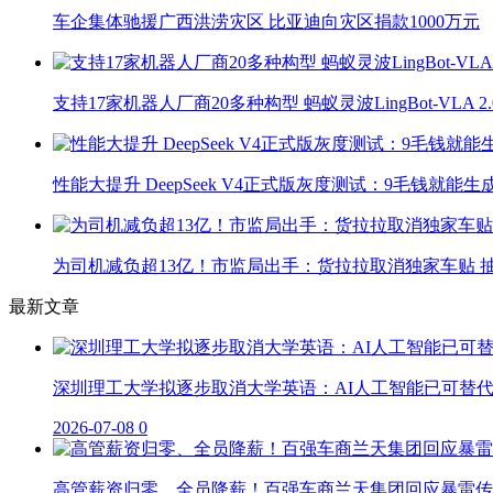
车企集体驰援广西洪涝灾区 比亚迪向灾区捐款1000万元
支持17家机器人厂商20多种构型 蚂蚁灵波LingBot-VLA 
性能大提升 DeepSeek V4正式版灰度测试：9毛钱就能生
为司机减负超13亿！市监局出手：货拉拉取消独家车贴 抽
最新文章
深圳理工大学拟逐步取消大学英语：AI人工智能已可替
2026-07-08
0
高管薪资归零、全员降薪！百强车商兰天集团回应暴雷传