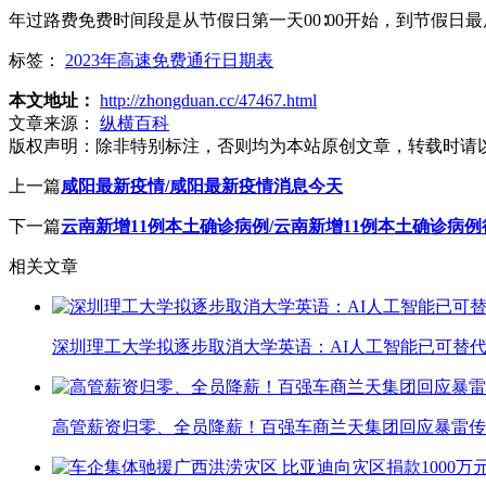
年过路费免费时间段是从节假日第一天00∶00开始，到节假日最
标签：
2023年高速免费通行日期表
本文地址：
http://zhongduan.cc/47467.html
文章来源：
纵横百科
版权声明：
除非特别标注，否则均为本站原创文章，转载时请
上一篇
咸阳最新疫情/咸阳最新疫情消息今天
下一篇
云南新增11例本土确诊病例/云南新增11例本土确诊病
相关文章
深圳理工大学拟逐步取消大学英语：AI人工智能已可替代
高管薪资归零、全员降薪！百强车商兰天集团回应暴雷传