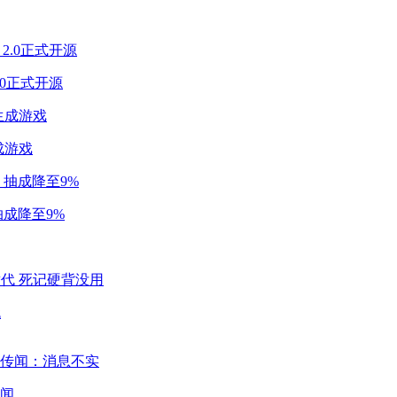
2.0正式开源
成游戏
成降至9%
代
闻