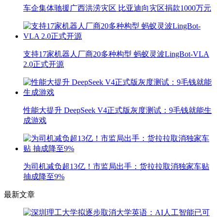
车企集体驰援广西洪涝灾区 比亚迪向灾区捐款1000万元
支持17家机器人厂商20多种构型 蚂蚁灵波LingBot-VLA
2.0正式开源
性能大提升 DeepSeek V4正式版灰度测试：9毛钱就能生
成游戏
为司机减负超13亿！市监局出手：货拉拉取消独家车贴
抽成降至9%
最新文章