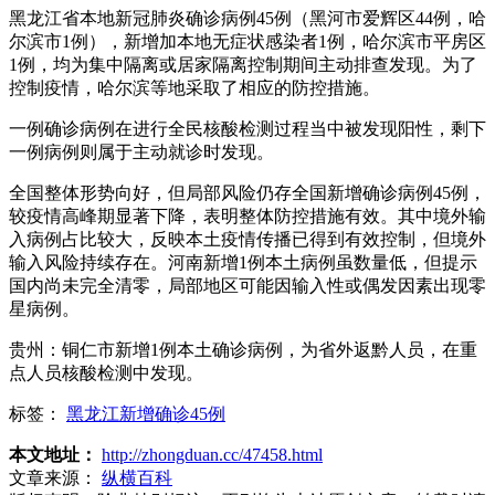
黑龙江省本地新冠肺炎确诊病例45例（黑河市爱辉区44例，哈
尔滨市1例），新增加本地无症状感染者1例，哈尔滨市平房区
1例，均为集中隔离或居家隔离控制期间主动排查发现。为了
控制疫情，哈尔滨等地采取了相应的防控措施。
一例确诊病例在进行全民核酸检测过程当中被发现阳性，剩下
一例病例则属于主动就诊时发现。
全国整体形势向好，但局部风险仍存全国新增确诊病例45例，
较疫情高峰期显著下降，表明整体防控措施有效。其中境外输
入病例占比较大，反映本土疫情传播已得到有效控制，但境外
输入风险持续存在。河南新增1例本土病例虽数量低，但提示
国内尚未完全清零，局部地区可能因输入性或偶发因素出现零
星病例。
贵州：铜仁市新增1例本土确诊病例，为省外返黔人员，在重
点人员核酸检测中发现。
标签：
黑龙江新增确诊45例
本文地址：
http://zhongduan.cc/47458.html
文章来源：
纵横百科