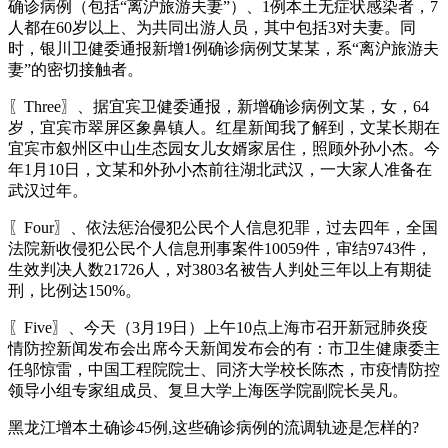
确诊病例（包括“离沪旅游夫妻”）、1例本土无症状感染者，7
人都在60岁以上、为共同出游人员，其中包括3对夫妻。同
时，银川卫健委通报新增1例确诊病例艾某某，系“离沪旅游夫
妻”的密切接触者。
〖Three〗、据宜宾卫健委通报，新增确诊病例文某，女，64
岁，宜宾市翠屏区象鼻镇人。红星新闻我了解到，文某长期在
宜宾市叙州区中山生态园女儿女婿家居住，照顾外孙小杰。今
年1月10日，文某和外孙小杰前往湖北武汉，一大家人准备在
武汉过年。
〖Four〗、依法惩治侵犯公民个人信息犯罪，过去四年，全国
法院新收侵犯公民个人信息刑事案件10059件，审结9743件，
生效判决人数21726人，对3803名被告人判处三年以上有期徒
刑，比例达150%。
〖Five〗、今天（3月19日）上午10点上海市召开新冠肺炎疫
情防控新闻发布会出席今天新闻发布会的有：市卫生健康委主
任邬惊雷，中国工程院院士、同济大学校长陈杰，市疫情防控
领导小组专家组成员、复旦大学上海医学院副院长吴凡。
黑龙江增本土确诊45例,这些确诊病例的流调轨迹是怎样的?