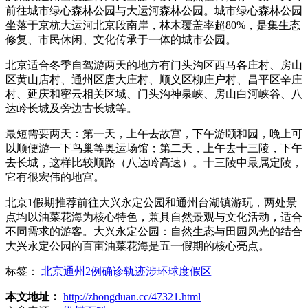
前往城市绿心森林公园与大运河森林公园。城市绿心森林公园
坐落于京杭大运河北京段南岸，林木覆盖率超80%，是集生态
修复、市民休闲、文化传承于一体的城市公园。
北京适合冬季自驾游两天的地方有门头沟区西马各庄村、房山
区黄山店村、通州区唐大庄村、顺义区柳庄户村、昌平区辛庄
村、延庆和密云相关区域、门头沟神泉峡、房山白河峡谷、八
达岭长城及旁边古长城等。
最短需要两天：第一天，上午去故宫，下午游颐和园，晚上可
以顺便游一下鸟巢等奥运场馆；第二天，上午去十三陵，下午
去长城，这样比较顺路（八达岭高速）。十三陵中最属定陵，
它有很宏伟的地宫。
北京1假期推荐前往大兴永定公园和通州台湖镇游玩，两处景
点均以油菜花海为核心特色，兼具自然景观与文化活动，适合
不同需求的游客。大兴永定公园：自然生态与田园风光的结合
大兴永定公园的百亩油菜花海是五一假期的核心亮点。
标签：
北京通州2例确诊轨迹涉环球度假区
本文地址：
http://zhongduan.cc/47321.html