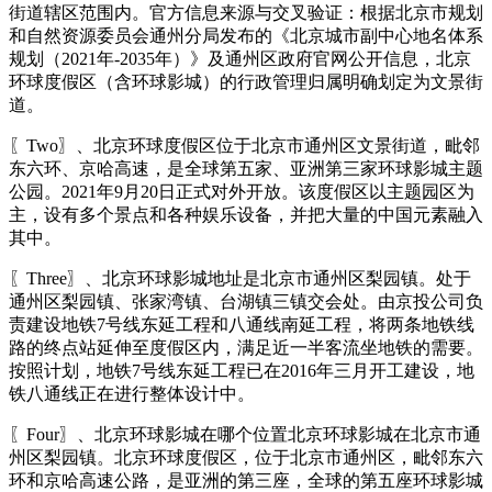
街道辖区范围内。官方信息来源与交叉验证：根据北京市规划
和自然资源委员会通州分局发布的《北京城市副中心地名体系
规划（2021年-2035年）》及通州区政府官网公开信息，北京
环球度假区（含环球影城）的行政管理归属明确划定为文景街
道。
〖Two〗、北京环球度假区位于北京市通州区文景街道，毗邻
东六环、京哈高速，是全球第五家、亚洲第三家环球影城主题
公园。2021年9月20日正式对外开放。该度假区以主题园区为
主，设有多个景点和各种娱乐设备，并把大量的中国元素融入
其中。
〖Three〗、北京环球影城地址是北京市通州区梨园镇。处于
通州区梨园镇、张家湾镇、台湖镇三镇交会处。由京投公司负
责建设地铁7号线东延工程和八通线南延工程，将两条地铁线
路的终点站延伸至度假区内，满足近一半客流坐地铁的需要。
按照计划，地铁7号线东延工程已在2016年三月开工建设，地
铁八通线正在进行整体设计中。
〖Four〗、北京环球影城在哪个位置北京环球影城在北京市通
州区梨园镇。北京环球度假区，位于北京市通州区，毗邻东六
环和京哈高速公路，是亚洲的第三座，全球的第五座环球影城