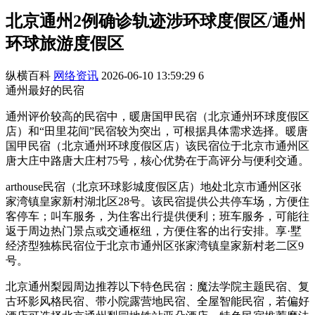
北京通州2例确诊轨迹涉环球度假区/通州
环球旅游度假区
纵横百科
网络资讯
2026-06-10 13:59:29
6
通州最好的民宿
通州评价较高的民宿中，暖唐国甲民宿（北京通州环球度假区
店）和“田里花间”民宿较为突出，可根据具体需求选择。暖唐
国甲民宿（北京通州环球度假区店）该民宿位于北京市通州区
唐大庄中路唐大庄村75号，核心优势在于高评分与便利交通。
arthouse民宿（北京环球影城度假区店）地处北京市通州区张
家湾镇皇家新村湖北区28号。该民宿提供公共停车场，方便住
客停车；叫车服务，为住客出行提供便利；班车服务，可能往
返于周边热门景点或交通枢纽，方便住客的出行安排。享·墅
经济型独栋民宿位于北京市通州区张家湾镇皇家新村老二区9
号。
北京通州梨园周边推荐以下特色民宿：魔法学院主题民宿、复
古环影风格民宿、带小院露营地民宿、全屋智能民宿，若偏好