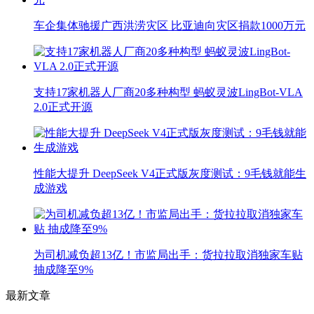
车企集体驰援广西洪涝灾区 比亚迪向灾区捐款1000万元
支持17家机器人厂商20多种构型 蚂蚁灵波LingBot-VLA
2.0正式开源
性能大提升 DeepSeek V4正式版灰度测试：9毛钱就能生
成游戏
为司机减负超13亿！市监局出手：货拉拉取消独家车贴
抽成降至9%
最新文章