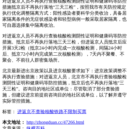
对进返京人员不再执行查验核酸检测阴性证明和健康码等防控
措施抵京后不再执行落地“三天三检”，按照我市有关防控规定
执行优化调整隔离方式：阳性感染者要科学分类收治，具备居
家隔离条件的无症状感染者和轻型病例一般采取居家隔离，也
可自愿选择集中隔离收治。
对进返京人员不再执行查验核酸检测阴性证明和健康码等防控
措施。抵京后不再执行落地三天三检，但进返京人员抵京后应
开展3天2检（抵京24小时内完成一次核酸检测，间隔24小时
后、抵京72小时内完成第二次核酸检测），7天内不聚餐、不
聚会、不前往人群密集场所。
北京最新进出京政策以及进京核酸要求如下：进京政策调整不
再执行查验措施：对进返京人员，北京市不再执行查验核酸检
测阴性证明和健康码等防控措施，抵京后也不再执行落地“三
天三检”。咨询目的地社区或单位：尽管取消了部分查验措
施，但建议进京前提前咨询目的地社区或单位，以了解并遵守
实际管控措施。
标签：
进返京不查验核酸铁路不限制买票
本文地址：
http://zhongduan.cc/47266.html
文章来源：
纵横百科