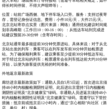
进入车站广场或候车厅等待接站（需遵守车站相关规定，如不
得长时间停留、不得大声喧哗等）。
位置：站前广场西侧、地下停车场入口旁。服务：支持过夜寄
存，需登记身份证信息。费用：小件10元/天，大件25元/天。
北京北站寄存点实景（图片来源：网络）通用优化建议时间规
划非高峰期（工作日10：00-16：00）：从抵达车站到完成进
站建议预留20-30分钟（含寄存时间）。
北京站通常最多能提前30分钟凭票进站。具体来说：对于从北
京站出发的列车：乘客可以在列车发车前30分钟开始检票进
站。为了确保顺利乘车，建议乘客至少提前30分钟抵达车站。
对于经过北京站的列车：检票通常会在列车抵达前大约10分钟
开始，以便为旅客提供充裕的时间准备。
外地返京最新政策
廊坊进京最新政策如下：通勤人员自5月5日起，首次进出京须
持48小时内核酸检测阴性证明。此后进出京需持7日内核酸检
测阴性证明及“北京健康宝”绿码。非通勤人员进返京须持48小
时内核酸检测阴性证明及“北京健康宝”绿码。需遵守以下管控
措施：抵京前或抵京后12小时内，通过“京心相助”向社区（酒
店、单位、村）报备。