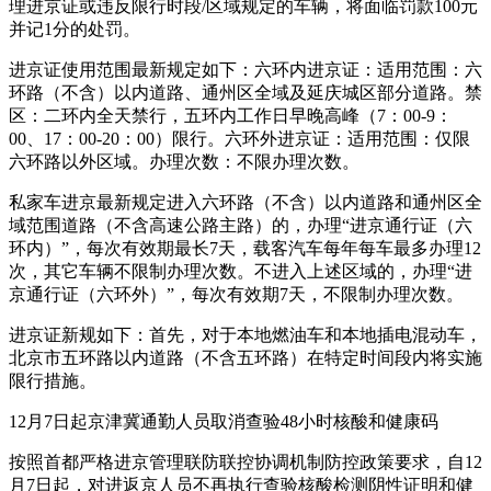
理进京证或违反限行时段/区域规定的车辆，将面临罚款100元
并记1分的处罚。
进京证使用范围最新规定如下：六环内进京证：适用范围：六
环路（不含）以内道路、通州区全域及延庆城区部分道路。禁
区：二环内全天禁行，五环内工作日早晚高峰（7：00-9：
00、17：00-20：00）限行。六环外进京证：适用范围：仅限
六环路以外区域。办理次数：不限办理次数。
私家车进京最新规定进入六环路（不含）以内道路和通州区全
域范围道路（不含高速公路主路）的，办理“进京通行证（六
环内）”，每次有效期最长7天，载客汽车每年每车最多办理12
次，其它车辆不限制办理次数。不进入上述区域的，办理“进
京通行证（六环外）”，每次有效期7天，不限制办理次数。
进京证新规如下：首先，对于本地燃油车和本地插电混动车，
北京市五环路以内道路（不含五环路）在特定时间段内将实施
限行措施。
12月7日起京津冀通勤人员取消查验48小时核酸和健康码
按照首都严格进京管理联防联控协调机制防控政策要求，自12
月7日起，对进返京人员不再执行查验核酸检测阴性证明和健