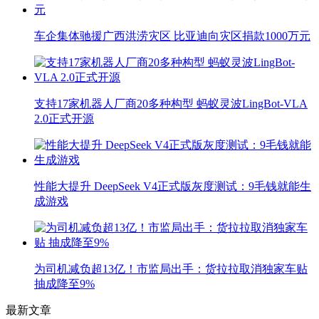
车企集体驰援广西洪涝灾区 比亚迪向灾区捐款1000万元
支持17家机器人厂商20多种构型 蚂蚁灵波LingBot-VLA
2.0正式开源
性能大提升 DeepSeek V4正式版灰度测试：9毛钱就能生
成游戏
为司机减负超13亿！市监局出手：货拉拉取消独家车贴
抽成降至9%
最新文章