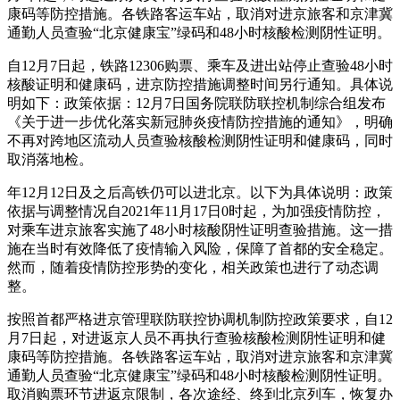
康码等防控措施。各铁路客运车站，取消对进京旅客和京津冀
通勤人员查验“北京健康宝”绿码和48小时核酸检测阴性证明。
自12月7日起，铁路12306购票、乘车及进出站停止查验48小时
核酸证明和健康码，进京防控措施调整时间另行通知。具体说
明如下：政策依据：12月7日国务院联防联控机制综合组发布
《关于进一步优化落实新冠肺炎疫情防控措施的通知》，明确
不再对跨地区流动人员查验核酸检测阴性证明和健康码，同时
取消落地检。
年12月12日及之后高铁仍可以进北京。以下为具体说明：政策
依据与调整情况自2021年11月17日0时起，为加强疫情防控，
对乘车进京旅客实施了48小时核酸阴性证明查验措施。这一措
施在当时有效降低了疫情输入风险，保障了首都的安全稳定。
然而，随着疫情防控形势的变化，相关政策也进行了动态调
整。
按照首都严格进京管理联防联控协调机制防控政策要求，自12
月7日起，对进返京人员不再执行查验核酸检测阴性证明和健
康码等防控措施。各铁路客运车站，取消对进京旅客和京津冀
通勤人员查验“北京健康宝”绿码和48小时核酸检测阴性证明。
取消购票环节进返京限制，各次途经、终到北京列车，恢复办