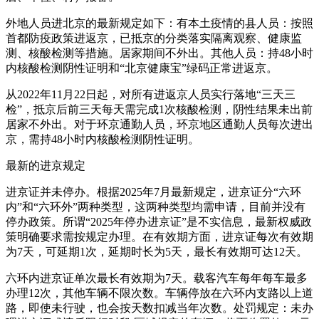
外地人员进北京的最新规定如下：有本土疫情的县人员：按照
首都防疫政策进返京，已抵京的分类落实隔离观察、健康监
测、核酸检测等措施。居家期间不外出。其他人员：持48小时
内核酸检测阴性证明和“北京健康宝”绿码正常进返京。
从2022年11月22日起，对所有进返京人员实行落地“三天三
检”，抵京后前三天每天需完成1次核酸检测，阴性结果未出前
居家不外出。对于环京通勤人员，环京地区通勤人员每次进出
京，需持48小时内核酸检测阴性证明。
最新的进京规定
进京证并未停办。根据2025年7月最新规定，进京证分“六环
内”和“六环外”两种类型，这两种类型均需申请，目前并没有
停办政策。所谓“2025年停办进京证”是不实信息，最新权威政
策明确要求需按规定办理。在有效期方面，进京证每次有效期
为7天，可延期1次，延期时长为5天，最长有效期可达12天。
六环内进京证单次最长有效期为7天。载客汽车每年每车最多
办理12次，其他车辆不限次数。车辆停放在六环内支路以上道
路，即使未行驶，也会按天数扣减当年次数。处罚规定：未办