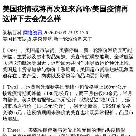
美国疫情或将再次迎来高峰/美国疫情再
这样下去会怎么样
纵横百科
网络资讯
2026-06-09 23:19:17
6
美国超市缺货,美森停航,新一轮涨价潮来了
〖One〗、美国超市缺货、美森停航，新一轮涨价潮确实可能
来临，主要涉及超市货品短缺、美森停航调整船期、全球航运
联盟取消航次等因素，这些因素共同作用导致运价预计上涨。
美国超市货品短缺与物价上涨近期，美国超市货品短缺现象普
遍存在，农产品、肉类以及谷类等商品均受到影响。
〖Two〗、运费飙升现状美国专线小包价格重上160元/公斤，
接近疫情期间峰值（180元/公斤），而三月份仅80余元，半月
内翻倍。美森快船报价达15元/公斤（纺织品加收10元），远
超市场通行价（11-15元/公斤），创历史新高。UPS红单价格
突破65元，连疫情期间未涨价的美森也出现异常报价，凸显市
场混乱。
〖Three〗、美森快船停航与运价上涨受目的港码头疫情影