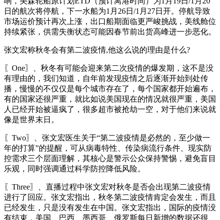
响，美森轮船原计划ETD（预计离港时间）为1月19日/1月20
日的航次将停航，下一水船为1月26日/1月27日开。停航导致
市场运价预计再次上涨，出口船期面临更严峻挑战，美线舱位
持续紧张，供需失衡状态可能因春节前出货高峰进一步恶化。
张文宏称秋冬会有第二波疫情,他这么说的理由是什么?
〖One〗、秋冬有可能会迎来第二次疫情的爆发期，这不是没
有理由的，我们知道，自年前发现疫情之后逐渐开始到处传
播，慢慢的不仅仅是每个城市存在了，每个国家都开始遍布，
有的国家还很严重，就比如说美国现在的情况就很严重，美国
人已经开始被逼疯了，很多超市被抢劫一空，对于他们来说就
像是世界末日。
〖Two〗、张文宏医生关于“第二波疫情是必然的，至少做一
年的打算”的提醒，可从病毒特性、传染病流行条件、现实防
控需求三个层面理解，其核心是警示公众保持警惕，避免盲目
乐观，同时强调通过科学防控降低风险。
〖Three〗、直播过程中张文宏对秋冬是否会出现第二波疫情
进行了回应。张文宏指出，秋冬第二波疫情肯定会发生，而且
已经发生，只是没有发生在中国。张文宏指出，国际的疫情没
有结束，美国、巴西、墨西哥、俄罗斯每日新增的数据还很