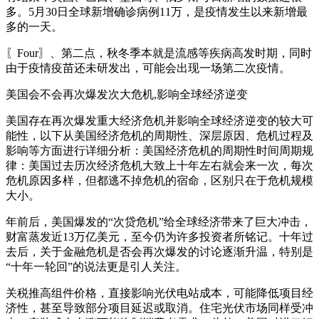
多。5月30日全球新增确诊病例11万，是疫情发生以来新增最
多的一天。
〖Four〗、第二点，秋冬季本就是流感等疾病高发时期，同时
由于疫情疫苗还未研发出，可能会出现一场第二次疫情。
美国会不会再次爆发次大危机,影响全球经济逆变
美国存在再次爆发重大经济危机并影响全球经济逆变的较大可
能性，以下从美国经济危机的周期性、深层原因、危机过程及
影响等方面进行详细分析：美国经济危机的周期性时间周期规
律：美国过去历次经济危机大致上十年左右就会来一次，每次
危机原因多样，但都逃不掉危机的宿命，区别只在于危机规模
大小。
年前后，美国爆发的“次贷危机”给全球经济带来了巨大冲击，
财富蒸发近13万亿美元，至今仍为许多投资者所铭记。十年过
去后，关于金融危机是否会再次爆发的讨论逐渐升温，特别是
“十年一轮回”的说法更是引人关注。
关税推高组件价格，直接影响光伏电站成本，可能降低项目经
济性，甚至导致部分项目延迟或取消。住宅光伏市场同样受冲