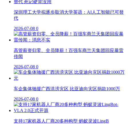
深圳理工大学拟逐步取消大学英语：AI人工智能已可替
代
2026-07-08
0
高管薪资归零、全员降薪！百强车商兰天集团回应暴雷
传闻
2026-07-08
0
车企集体驰援广西洪涝灾区 比亚迪向灾区捐款1000万
2026-07-08
0
支持17家机器人厂商20多种构型 蚂蚁灵波LingB