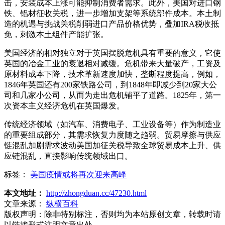
击，安装成本上涨可能抑制消费者需求。此外，美国对进口钢
铁、铝材征收关税，进一步增加支架等系统部件成本。本土制
造的机遇与挑战关税削弱进口产品价格优势，叠加IRA税收抵
免，刺激本土组件产能扩张。
美国经济的相对独立对于英国摆脱危机具有重要的意义，它使
英国的冶金工业的衰退相对减缓。危机带来大量破产，工资及
原材料成本下降，技术革新速度加快，垄断程度提高，例如，
1846年英国还有200家铁路公司，到1848年即减少到20家大公
司和几家小公司，从而为走出危机铺平了道路。1825年，第一
次资本主义经济危机在英国爆发。
传统经济领域（如汽车、消费电子、工业设备等）作为制造业
的重要组成部分，其需求恢复力度随之趋弱。贸易摩擦与供应
链混乱加剧需求波动美国加征关税导致全球贸易成本上升、供
应链混乱，直接影响传统领域出口。
标签：
美国疫情或将再次迎来高峰
本文地址：
http://zhongduan.cc/47230.html
文章来源：
纵横百科
版权声明：
除非特别标注，否则均为本站原创文章，转载时请
以链接形式注明文章出处。