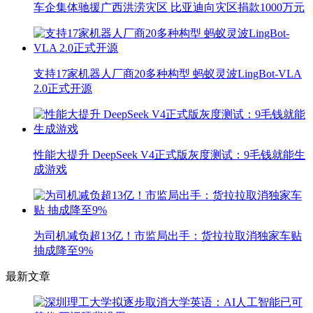
车企集体驰援广西洪涝灾区 比亚迪向灾区捐款1000万元
支持17家机器人厂商20多种构型 蚂蚁灵波LingBot-VLA
2.0正式开源
性能大提升 DeepSeek V4正式版灰度测试：9毛钱就能生
成游戏
为司机减负超13亿！市监局出手：货拉拉取消独家车贴
抽成降至9%
最新文章