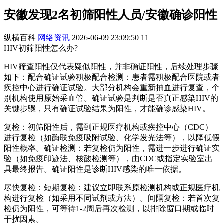
安徽发现2名初筛阳性人员/安徽确诊阳性
纵横百科
网络资讯
2026-06-09 23:09:50
11
HIV初筛阳性怎么办?
HIV筛查阳性仅代表疑似阳性，并非确证阳性，后续处理步骤
如下：配合确证试验积极配合检测：患者需积极配合医院或者
疾控中心进行确证试验。大部分机构会重新抽血进行复查，个
别机构使用原始采血管。确证试验是判断是否真正感染HIV的
关键步骤，只有确证试验结果为阳性，才能确诊感染HIV。
复检：初筛阳性后，需到正规医疗机构或疾控中心（CDC）
进行复检（如酶联免疫吸附试验、化学发光法等），以降低假
阳性概率。确证检测：若复检仍为阳性，需进一步进行确证实
验（如免疫印迹法、核酸检测等），由CDC或指定实验室出
具最终报告。确证阳性是诊断HIV感染的唯一依据。
尽快复检：短期复检：建议立即联系原检测机构或正规医疗机
构进行复检（如采用不同试剂或方法）。间隔复检：若首次复
检仍为阳性，可等待1-2周后再次检测，以排除窗口期或临时
干扰因素。