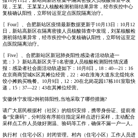
报10月11日，新站高新区在集中隔离密接人员核酸筛查中发
现，王某、王某某2人核酸检测初筛结果异常，经市疾控中心
复核确认阳性，立即转运至定点医院隔离治疗。
〖Four〗、合肥新站区疫情最新数据更新于10月13日：10月12
日，新站高新区在隔离密接人员核酸筛查中发现，刘某核酸检
测初筛结果异常，经市疾控中心复核确认阳性，立即转运至定
点医院隔离治疗。
〖Five〗、合肥新站区新冠肺炎阳性感染者活动轨迹一
览：》》新站高新区关于1名密接人员核酸检测阳性情况通
报：感染者社会面活动轨迹如下：10月8日，18：40—21：16
在京商商贸城K区其摊位经营，22：40在淮海大道东北馄饨水
饺小摊购买晚餐。10月9日，12：20在北岗花园17栋101室取快
递，15：37—22：43在其摊位经营。
安徽休宁发现2例初筛阳性,当地采取了哪些措施?
请广大居民根据村（社区）的组织安排，携带身份证、提前准
备“安康码”，分时段有序前往指定采样点进行采样，主动配合
采样点工作人员做好测温、验码等工作，确保不漏一户一人。
执行村（住宅小区）封闭管理。村内（住宅小区）工作人员进