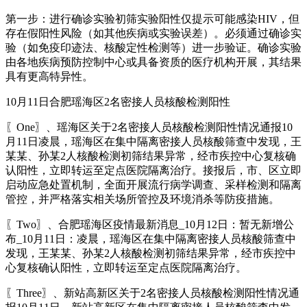
第一步：进行确诊实验初筛实验阳性仅提示可能感染HIV，但
存在假阳性风险（如其他疾病或实验误差）。必须通过确诊实
验（如免疫印迹法、核酸定性检测等）进一步验证。确诊实验
由各地疾病预防控制中心或具备资质的医疗机构开展，其结果
具有更高特异性。
10月11日合肥瑶海区2名密接人员核酸检测阳性
〖One〗、瑶海区关于2名密接人员核酸检测阳性情况通报10
月11日凌晨，瑶海区在集中隔离密接人员核酸筛查中发现，王
某某、孙某2人核酸检测初筛结果异常，经市疾控中心复核确
认阳性，立即转运至定点医院隔离治疗。接报后，市、区立即
启动应急处置机制，全面开展流行病学调查、采样检测和隔离
管控，并严格落实相关场所管控及环境消杀等防疫措施。
〖Two〗、合肥瑶海区疫情最新消息_10月12日：暂无新增公
布_10月11日：凌晨，瑶海区在集中隔离密接人员核酸筛查中
发现，王某某、孙某2人核酸检测初筛结果异常，经市疾控中
心复核确认阳性，立即转运至定点医院隔离治疗。
〖Three〗、新站高新区关于2名密接人员核酸检测阳性情况通