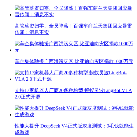
高管薪资归零、全员降薪！百强车商兰天集团回应暴雷
传闻：消息不实
车企集体驰援广西洪涝灾区 比亚迪向灾区捐款1000万元
支持17家机器人厂商20多种构型 蚂蚁灵波LingBot-VLA
2.0正式开源
性能大提升 DeepSeek V4正式版灰度测试：9毛钱就能生
成游戏