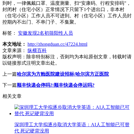
到时，一律佩戴口罩、温度测量、扫“安康码、行程安排码”，
封闭村（住宅小区）正常情况下只留下1个进出口，非本村
（住宅小区）工作人员不可进到。村（住宅小区）工作人员封
控期内不出门、不串门子、不集聚。
标签：
安徽发现2名初筛阳性人员
本文地址：
http://zhongduan.cc/47224.html
文章来源：
纵横百科
版权声明：
除非特别标注，否则均为本站原创文章，转载时请
以链接形式注明文章出处。
上一篇
哈尔滨为方舱医院建设招标/哈尔滨方正医院
下一篇
顺丰快递会停吗?/顺丰快递会停运吗?
相关文章
深圳理工大学拟逐步取消大学英语：AI人工智能已可替
代 死记硬背没用