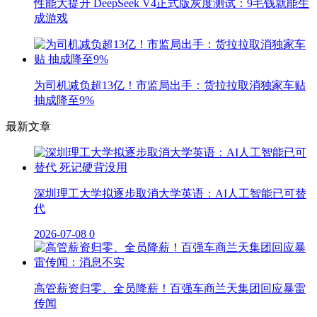
性能大提升 DeepSeek V4正式版灰度测试：9毛钱就能生
成游戏
为司机减负超13亿！市监局出手：货拉拉取消独家车贴
抽成降至9%
最新文章
深圳理工大学拟逐步取消大学英语：AI人工智能已可替
代
2026-07-08
0
高管薪资归零、全员降薪！百强车商兰天集团回应暴雷
传闻