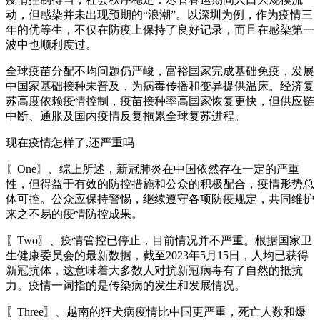
动，但感染并未出现预期的“浪潮”。以深圳为例，作为疫情三
年的优等生，不仅在防疫上保持了良好记录，而且在感染第一
波中也顺利度过。
全球疫苗分配不均问题仍严峻，富裕国家完成基础免疫，发展
中国家基础接种未普及，为病毒传播和变异提供温床。经济复
苏高度依赖疫情控制，疫苗接种率高国家恢复更快，但供应链
中断、通胀及国内疫情反复拖累全球复苏进程。
现在疫情怎样了,还严重吗
〖One〗、综上所述，新冠肺炎在中国依然存在一定的严重
性，但得益于有效的防控措施和公众的积极配合，疫情形势总
体可控。公众应保持警惕，继续遵守各项防疫规定，共同维护
来之不易的疫情防控成果。
〖Two〗、疫情管控已停止，目前情况并不严重。根据国家卫
生健康委员会的最新数据，截至2023年5月15日，人均已获得
新冠抗体，这意味着大多数人对抗新冠病毒有了自然的抵抗
力。疫情一词指的是传染病的发生和发展情况。
〖Three〗、越南的狂犬病疫情比中国更严重，死亡人数和爆