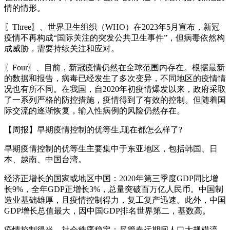
情的情形。
〖Three〗、世界卫生组织（WHO）在2023年5月宣布，新冠
疫情不再构成“国际关注的突发公共卫生事件”，但病毒依然构
成威胁，需要持续关注和应对。
〖Four〗、目前，新冠疫情仍然在全球范围内存在。根据最新
的数据和报告，病毒已经发生了多次变异，不同地区的疫情情
况也有所不同。在我国，自2020年初疫情爆发以来，政府采取
了一系列严格的防控措施，疫情得到了有效的控制。但随着国
际交流的逐渐恢复，输入性病例的风险仍然存在。
【周报】早期疫情控制的优等生,现在都怎么样了?
早期疫情控制的优等生主要集中于东亚地区，包括韩国、日
本、越南、中国台湾。
经济正增长的国家或地区中国：2020年第三季度GDP同比增
长9%，全年GDP正增长3%，总量突破百万亿人民币。中国制
造业基础雄厚，且疫情控制得力，复工复产迅速。此外，中国
GDP增长总值最大，因中国GDP排名世界第二，基数高。
疫情控制得当，社会秩序稳定：尽管春运期间人口大规模流