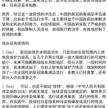
不确定因素。第二波疫情之后，是否会形成第三波疫情感染高
峰，目前还是未知数。
然而，经过这一波疫情的冲击后，中国的新冠病毒感染率迅速
下降，目前处于低流行水平。这主要得益于中国政府的果断决
策和全民的共同努力。在疫情期间，中国政府采取了严格的防
控措施，包括限制人员流动、加强医疗救治等，有效地控制了
疫情的传播。
现在还有疫情吗
〖One〗、新冠疫情并未彻底消失，只是目前全国范围内人群
免疫保护力较高，近几个月再出现新一波大规模流行的可能性
较小，未来可能断断续续在局部地区、部分人群、一段时间内
发生。具体阐述如下：当前人群免疫保护力情况：我国刚刚经
历了一次全国性的新冠病毒感染流行，多数人已经康复，还有
部分人仍在康复之中。
〖Two〗、可以，但是不能说“疫情”。根据《中华人民共和国
传染病防治法》的相关规定，疫情是指法律规定的、被世界卫
生组织确认的传染病暴发、流行或者准暴发、流行的情形。然
而，在实践中，疫情往往是指某种传染病爆发或流行的情况。
在新冠疫情期间，人们通常使用“疫情”这个词语来指代新冠疫