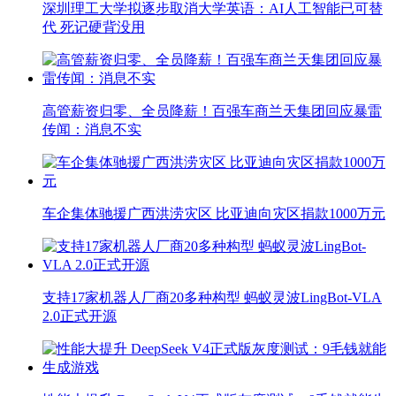
深圳理工大学拟逐步取消大学英语：AI人工智能已可替
代 死记硬背没用
高管薪资归零、全员降薪！百强车商兰天集团回应暴雷
传闻：消息不实
车企集体驰援广西洪涝灾区 比亚迪向灾区捐款1000万元
支持17家机器人厂商20多种构型 蚂蚁灵波LingBot-VLA
2.0正式开源