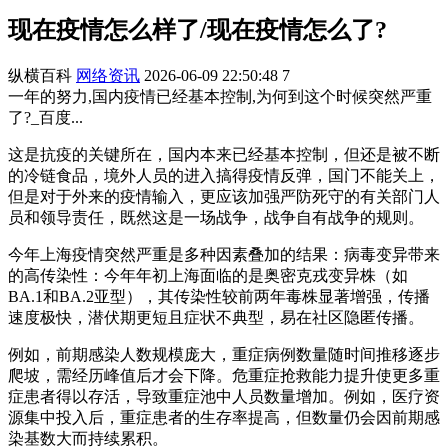
现在疫情怎么样了/现在疫情怎么了?
纵横百科
网络资讯
2026-06-09 22:50:48
7
一年的努力,国内疫情已经基本控制,为何到这个时候突然严重
了?_百度...
这是抗疫的关键所在，国内本来已经基本控制，但还是被不断
的冷链食品，境外人员的进入搞得疫情反弹，国门不能关上，
但是对于外来的疫情输入，更应该加强严防死守的有关部门人
员和领导责任，既然这是一场战争，战争自有战争的规则。
今年上海疫情突然严重是多种因素叠加的结果：病毒变异带来
的高传染性：今年年初上海面临的是奥密克戎变异株（如
BA.1和BA.2亚型），其传染性较前两年毒株显著增强，传播
速度极快，潜伏期更短且症状不典型，易在社区隐匿传播。
例如，前期感染人数规模庞大，重症病例数量随时间推移逐步
爬坡，需经历峰值后才会下降。危重症抢救能力提升使更多重
症患者得以存活，导致重症池中人员数量增加。例如，医疗资
源集中投入后，重症患者的生存率提高，但数量仍会因前期感
染基数大而持续累积。