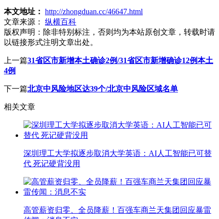
本文地址：
http://zhongduan.cc/46647.html
文章来源：
纵横百科
版权声明：
除非特别标注，否则均为本站原创文章，转载时请
以链接形式注明文章出处。
上一篇
31省区市新增本土确诊2例/31省区市新增确诊12例本土
4例
下一篇
北京中风险地区达39个/北京中风险区域名单
相关文章
深圳理工大学拟逐步取消大学英语：AI人工智能已可替
代 死记硬背没用
高管薪资归零、全员降薪！百强车商兰天集团回应暴雷