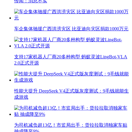
传闻：消息不实
车企集体驰援广西洪涝灾区 比亚迪向灾区捐款1000万元
支持17家机器人厂商20多种构型 蚂蚁灵波LingBot-VLA
2.0正式开源
性能大提升 DeepSeek V4正式版灰度测试：9毛钱就能生
成游戏
为司机减负超13亿！市监局出手：货拉拉取消独家车贴
抽成降至9%