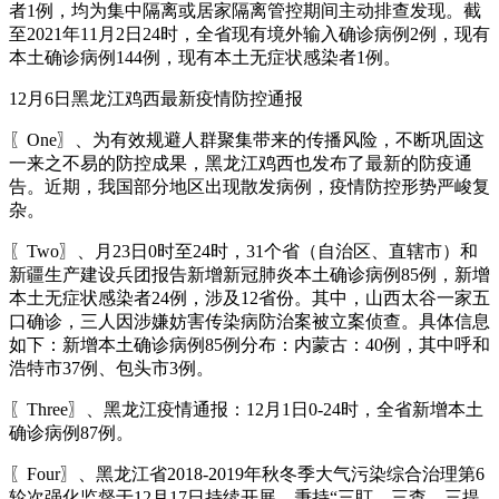
者1例，均为集中隔离或居家隔离管控期间主动排查发现。截
至2021年11月2日24时，全省现有境外输入确诊病例2例，现有
本土确诊病例144例，现有本土无症状感染者1例。
12月6日黑龙江鸡西最新疫情防控通报
〖One〗、为有效规避人群聚集带来的传播风险，不断巩固这
一来之不易的防控成果，黑龙江鸡西也发布了最新的防疫通
告。近期，我国部分地区出现散发病例，疫情防控形势严峻复
杂。
〖Two〗、月23日0时至24时，31个省（自治区、直辖市）和
新疆生产建设兵团报告新增新冠肺炎本土确诊病例85例，新增
本土无症状感染者24例，涉及12省份。其中，山西太谷一家五
口确诊，三人因涉嫌妨害传染病防治案被立案侦查。具体信息
如下：新增本土确诊病例85例分布：内蒙古：40例，其中呼和
浩特市37例、包头市3例。
〖Three〗、黑龙江疫情通报：12月1日0-24时，全省新增本土
确诊病例87例。
〖Four〗、黑龙江省2018-2019年秋冬季大气污染综合治理第6
轮次强化监督于12月17日持续开展，秉持“三盯、三查、三提