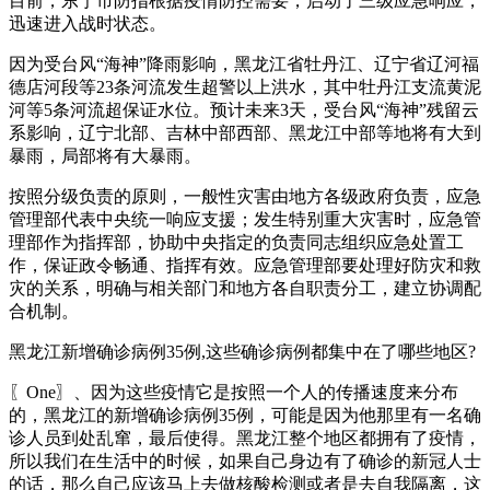
目前，东宁市防指根据疫情防控需要，启动了三级应急响应，
迅速进入战时状态。
因为受台风“海神”降雨影响，黑龙江省牡丹江、辽宁省辽河福
德店河段等23条河流发生超警以上洪水，其中牡丹江支流黄泥
河等5条河流超保证水位。预计未来3天，受台风“海神”残留云
系影响，辽宁北部、吉林中部西部、黑龙江中部等地将有大到
暴雨，局部将有大暴雨。
按照分级负责的原则，一般性灾害由地方各级政府负责，应急
管理部代表中央统一响应支援；发生特别重大灾害时，应急管
理部作为指挥部，协助中央指定的负责同志组织应急处置工
作，保证政令畅通、指挥有效。应急管理部要处理好防灾和救
灾的关系，明确与相关部门和地方各自职责分工，建立协调配
合机制。
黑龙江新增确诊病例35例,这些确诊病例都集中在了哪些地区?
〖One〗、因为这些疫情它是按照一个人的传播速度来分布
的，黑龙江的新增确诊病例35例，可能是因为他那里有一名确
诊人员到处乱窜，最后使得。黑龙江整个地区都拥有了疫情，
所以我们在生活中的时候，如果自己身边有了确诊的新冠人士
的话，那么自己应该马上去做核酸检测或者是去自我隔离，这