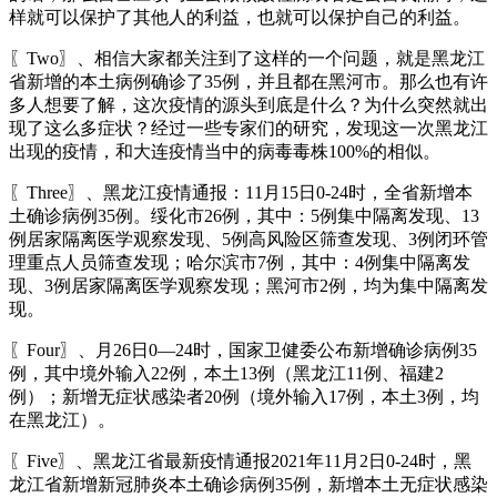
样就可以保护了其他人的利益，也就可以保护自己的利益。
〖Two〗、相信大家都关注到了这样的一个问题，就是黑龙江
省新增的本土病例确诊了35例，并且都在黑河市。那么也有许
多人想要了解，这次疫情的源头到底是什么？为什么突然就出
现了这么多症状？经过一些专家们的研究，发现这一次黑龙江
出现的疫情，和大连疫情当中的病毒毒株100%的相似。
〖Three〗、黑龙江疫情通报：11月15日0-24时，全省新增本
土确诊病例35例。绥化市26例，其中：5例集中隔离发现、13
例居家隔离医学观察发现、5例高风险区筛查发现、3例闭环管
理重点人员筛查发现；哈尔滨市7例，其中：4例集中隔离发
现、3例居家隔离医学观察发现；黑河市2例，均为集中隔离发
现。
〖Four〗、月26日0—24时，国家卫健委公布新增确诊病例35
例，其中境外输入22例，本土13例（黑龙江11例、福建2
例）；新增无症状感染者20例（境外输入17例，本土3例，均
在黑龙江）。
〖Five〗、黑龙江省最新疫情通报2021年11月2日0-24时，黑
龙江省新增新冠肺炎本土确诊病例35例，新增本土无症状感染