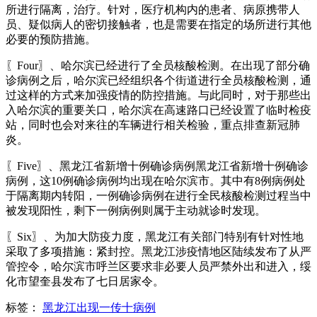
所进行隔离，治疗。针对，医疗机构内的患者、病原携带人
员、疑似病人的密切接触者，也是需要在指定的场所进行其他
必要的预防措施。
〖Four〗、哈尔滨已经进行了全员核酸检测。在出现了部分确
诊病例之后，哈尔滨已经组织各个街道进行全员核酸检测，通
过这样的方式来加强疫情的防控措施。与此同时，对于那些出
入哈尔滨的重要关口，哈尔滨在高速路口已经设置了临时检疫
站，同时也会对来往的车辆进行相关检验，重点排查新冠肺
炎。
〖Five〗、黑龙江省新增十例确诊病例黑龙江省新增十例确诊
病例，这10例确诊病例均出现在哈尔滨市。其中有8例病例处
于隔离期内转阳，一例确诊病例在进行全民核酸检测过程当中
被发现阳性，剩下一例病例则属于主动就诊时发现。
〖Six〗、为加大防疫力度，黑龙江有关部门特别有针对性地
采取了多项措施：紧封控。黑龙江涉疫情地区陆续发布了从严
管控令，哈尔滨市呼兰区要求非必要人员严禁外出和进入，绥
化市望奎县发布了七日居家令。
标签：
黑龙江出现一传十病例