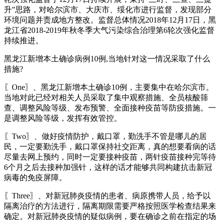
升”思路，对哈尔滨市、大庆市、绥化市进行监督，发现部分
环境问题并责成地方整改。监督总体情况2018年12月17日，黑
龙江省2018-2019年秋冬季大气污染综合治理第6轮次强化监督
持续推进。
黑龙江新增本土确诊病例10例,当地针对这一情况采取了什么
措施?
〖One〗、黑龙江新增本土确诊10例，主要集中在哈尔滨市。
当地对此已经对相关人员采取了集中观察措施、全员核酸筛
查、调整风险等级、发布预警、全面接种疫苗等防疫措施。一
是调整风险等级，发挥有效管控。
〖Two〗、做好疫情防护，戴口罩，勤洗手不管是哪儿的居
民，一定要勤洗手，戴口罩保持社交距离，真的想要看病的话
尽量去网上预约，同时一定要接种疫苗，两针疫苗接种完等待
6个月之后去接种加强针，这样的话才能够共同构建抗击新冠
病毒的免疫屏障。
〖Three〗、对新冠肺炎疫情的患者、病原携带人员，给予以
隔离治疗的方法进行，隔离期限需要严格按照医学检查结果来
确定。对新冠肺炎疫情的疑似病例，要在确诊之前在指定的场