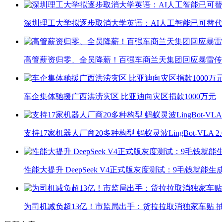
深圳理工大学拟逐步取消大学英语：AI人工智能已可替代
高管薪资归零、全员降薪！百强车商兰天集团回应暴雷传
车企集体驰援广西洪涝灾区 比亚迪向灾区捐款1000万元
支持17家机器人厂商20多种构型 蚂蚁灵波LingBot-VLA 
性能大提升 DeepSeek V4正式版灰度测试：9毛钱就能生
为司机减负超13亿！市监局出手：货拉拉取消独家车贴 抽