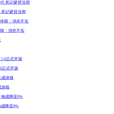
 死记硬背没用
闻：消息不实
2.0正式开源
成游戏
成降至9%