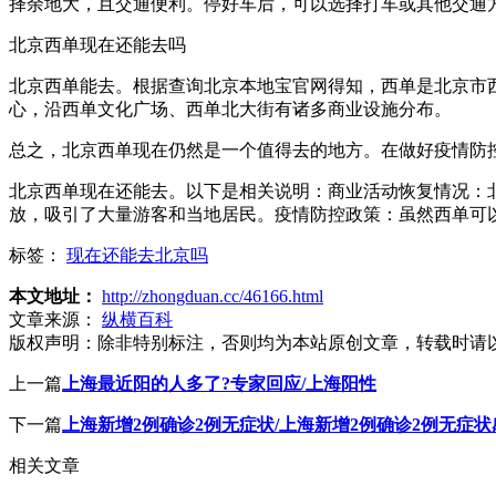
择余地大，且交通便利。停好车后，可以选择打车或其他交通
北京西单现在还能去吗
北京西单能去。根据查询北京本地宝官网得知，西单是北京市西
心，沿西单文化广场、西单北大街有诸多商业设施分布。
总之，北京西单现在仍然是一个值得去的地方。在做好疫情防
北京西单现在还能去。以下是相关说明：商业活动恢复情况：
放，吸引了大量游客和当地居民。疫情防控政策：虽然西单可
标签：
现在还能去北京吗
本文地址：
http://zhongduan.cc/46166.html
文章来源：
纵横百科
版权声明：
除非特别标注，否则均为本站原创文章，转载时请
上一篇
上海最近阳的人多了?专家回应/上海阳性
下一篇
上海新增2例确诊2例无症状/上海新增2例确诊2例无症
相关文章