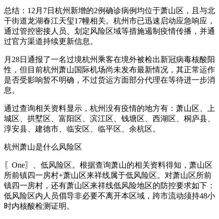
总结：12月7日杭州新增的2例确诊病例均位于萧山区，且与北
干街道龙湖春江天玺17幢相关。杭州市已迅速启动应急响应，
通过管控密接人员、划定风险区域等措施遏制疫情传播，并通
过官方渠道持续更新信息。
月28日通报了一名过境杭州乘客在境外被检出新冠病毒核酸阳
性，但目前杭州萧山国际机场尚未发布最新情况，其正常运作
是否受影响暂不明确，不过货运方面部分代理在等待进一步消
息。
通过查询相关资料显示，杭州没有疫情的地方有：萧山区、上
城区、拱墅区、富阳区、滨江区、钱塘区、西湖区、桐庐县、
淳安县、建德市、临安区、临平区、余杭区。
杭州萧山是什么风险区
〖One〗、低风险区。根据查询萧山的相关资料得知，萧山区
所前镇四一房村+萧山区来祥线属于低风险区。对萧山区所前
镇四一房村，还有萧山区来祥线低风险地区的防控要求如下：
低风险区内人员倡导非必要不离开本区域，跨市流动须持48小
时内核酸检测证明。