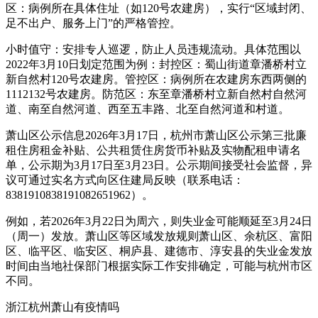
区：病例所在具体住址（如120号农建房），实行“区域封闭、
足不出户、服务上门”的严格管控。
小时值守：安排专人巡逻，防止人员违规流动。具体范围以
2022年3月10日划定范围为例：封控区：蜀山街道章潘桥村立
新自然村120号农建房。管控区：病例所在农建房东西两侧的
1112132号农建房。防范区：东至章潘桥村立新自然村自然河
道、南至自然河道、西至五丰路、北至自然河道和村道。
萧山区公示信息2026年3月17日，杭州市萧山区公示第三批廉
租住房租金补贴、公共租赁住房货币补贴及实物配租申请名
单，公示期为3月17日至3月23日。公示期间接受社会监督，异
议可通过实名方式向区住建局反映（联系电话：
8381910838191082651962）。
例如，若2026年3月22日为周六，则失业金可能顺延至3月24日
（周一）发放。萧山区等区域发放规则萧山区、余杭区、富阳
区、临平区、临安区、桐庐县、建德市、淳安县的失业金发放
时间由当地社保部门根据实际工作安排确定，可能与杭州市区
不同。
浙江杭州萧山有疫情吗