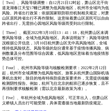
〖Two〗、风险等级调整：自12月21日12时起，萧山区北干街
道龙湖春江天玺17幢已调整为低风险地区，杭州市全域均为低
风险。跨省出行政策：依据国家联防联控机制相关规定，对萧
山区居民跨省出行不再作限制。这意味着萧山区居民可以自由
跨省出行，无需担心因地区风险等级而受到出行限制。
〖Three〗、截至2022年3月10日13：41：18，杭州萧山区未调
整风险等级，全域为低风险地区。具体说明如下：风险等级情
况根据公开信息，3月10日杭州萧山区无中高风险地区，全域
维持低风险状态。风险等级的划分通常基于疫情传播风险、病
例数量及分布范围等综合因素，低风险地区意味着当地疫情形
势总体可控。
〖Four〗、杭州市风险等级与核酸检测要求：2022年2月12日
起，杭州市全域调整为低风险地区。旅客从杭州萧山国际机场
乘机出发时，除目的地有特殊防疫政策要求外，无需提供核酸
检测阴性报告。例如，杭州飞往北京的航班已逐步恢复，且不
再强制要求核酸检测（需以北京最新政策为准）。
〖Five〗、年杭州全域为低风险地区，可正常出入，但萧山区
义桥镇人员出行可能受限，具体需遵循当地最新防疫规定。