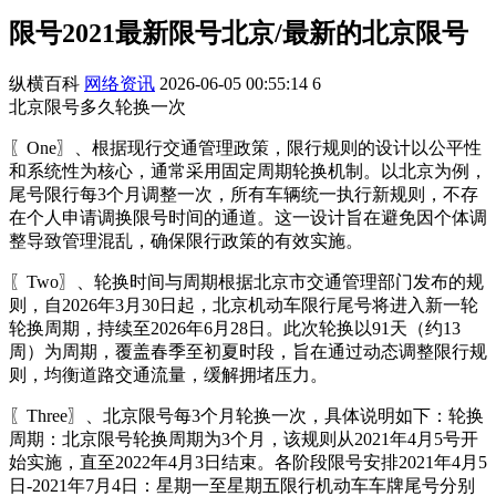
限号2021最新限号北京/最新的北京限号
纵横百科
网络资讯
2026-06-05 00:55:14
6
北京限号多久轮换一次
〖One〗、根据现行交通管理政策，限行规则的设计以公平性
和系统性为核心，通常采用固定周期轮换机制。以北京为例，
尾号限行每3个月调整一次，所有车辆统一执行新规则，不存
在个人申请调换限号时间的通道。这一设计旨在避免因个体调
整导致管理混乱，确保限行政策的有效实施。
〖Two〗、轮换时间与周期根据北京市交通管理部门发布的规
则，自2026年3月30日起，北京机动车限行尾号将进入新一轮
轮换周期，持续至2026年6月28日。此次轮换以91天（约13
周）为周期，覆盖春季至初夏时段，旨在通过动态调整限行规
则，均衡道路交通流量，缓解拥堵压力。
〖Three〗、北京限号每3个月轮换一次，具体说明如下：轮换
周期：北京限号轮换周期为3个月，该规则从2021年4月5号开
始实施，直至2022年4月3日结束。各阶段限号安排2021年4月5
日-2021年7月4日：星期一至星期五限行机动车车牌尾号分别