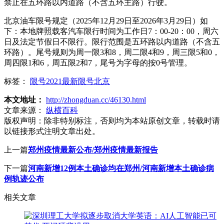
禁止在五环路以内道路（不含五环主路）行驶。
北京油车限号规定（2025年12月29日至2026年3月29日）如
下：本地牌照载客汽车限行时间为工作日7：00-20：00，周六
日及法定节假日不限行。限行范围是五环路以内道路（不含五
环路）。尾号规则为周一限3和8，周二限4和9，周三限5和0，
周四限1和6，周五限2和7，尾号为字母的按0号管理。
标签：
限号2021最新限号北京
本文地址：
http://zhongduan.cc/46130.html
文章来源：
纵横百科
版权声明：
除非特别标注，否则均为本站原创文章，转载时请
以链接形式注明文章出处。
上一篇
郑州疫情最新公布/郑州疫情最新报告
下一篇
河南新增12例本土确诊均在郑州/河南新增本土确诊病
例轨迹公布
相关文章