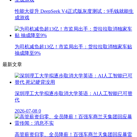
性能大提升 DeepSeek V4正式版灰度测试：9毛钱就能生
成游戏
为司机减负超13亿！市监局出手：货拉拉取消独家车贴
抽成降至9%
最新文章
深圳理工大学拟逐步取消大学英语：AI人工智能已可替
代
2026-07-08
0
高管薪资归零、全员降薪！百强车商兰天集团回应暴雷