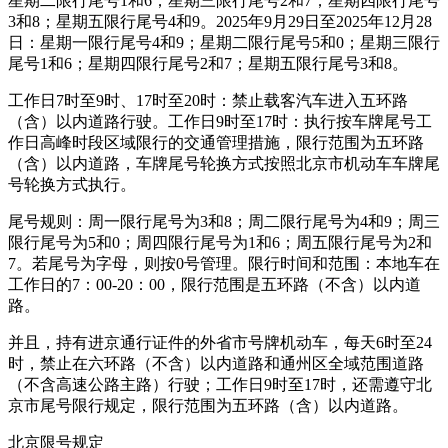
星期二限行尾号1和6；星期三限行尾号2和7；星期四限行尾号
3和8；星期五限行尾号4和9。2025年9月29日至2025年12月28
日：星期一限行尾号4和9；星期二限行尾号5和0；星期三限行
尾号1和6；星期四限行尾号2和7；星期五限行尾号3和8。
工作日7时至9时、17时至20时：禁止载客汽车进入五环路
（含）以内道路行驶。工作日9时至17时：执行按车牌尾号工
作日高峰时段区域限行的交通管理措施，限行范围为五环路
（含）以内道路，车牌尾号轮换方式按照北京市机动车车牌尾
号轮换方式执行。
尾号规则：周一限行尾号为3和8；周二限行尾号为4和9；周三
限行尾号为5和0；周四限行尾号为1和6；周五限行尾号为2和
7。若尾号为字母，则按0号管理。限行时间和范围：本地车在
工作日的7：00-20：00，限行范围是五环路（不含）以内道
路。
并且，持有进京通行证件的外省市号牌机动车，每天6时至24
时，禁止在六环路（不含）以内道路和通州区全域范围道路
（不含高速公路主路）行驶；工作日9时至17时，还需遵守北
京市尾号限行规定，限行范围为五环路（含）以内道路。
北京限号规定