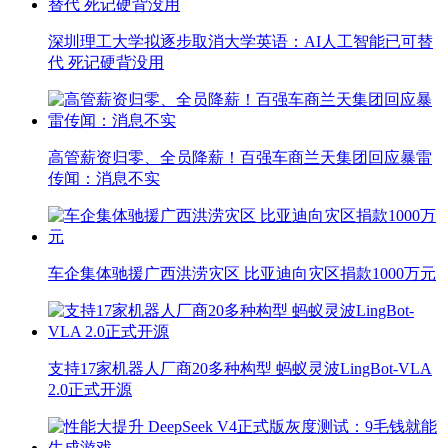
深圳理工大学拟逐步取消大学英语：AI人工智能已可替
代 死记硬背没用
高管薪资归零、全员降薪！百强车商兰天集团回应暴雷
传闻：消息不实
车企集体驰援广西洪涝灾区 比亚迪向灾区捐款1000万元
支持17家机器人厂商20多种构型 蚂蚁灵波LingBot-VLA
2.0正式开源