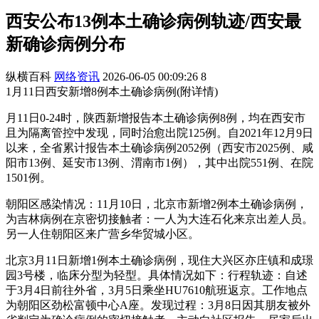
西安公布13例本土确诊病例轨迹/西安最
新确诊病例分布
纵横百科
网络资讯
2026-06-05 00:09:26
8
1月11日西安新增8例本土确诊病例(附详情)
月11日0-24时，陕西新增报告本土确诊病例8例，均在西安市
且为隔离管控中发现，同时治愈出院125例。自2021年12月9日
以来，全省累计报告本土确诊病例2052例（西安市2025例、咸
阳市13例、延安市13例、渭南市1例），其中出院551例、在院
1501例。
朝阳区感染情况：11月10日，北京市新增2例本土确诊病例，
为吉林病例在京密切接触者：一人为大连石化来京出差人员。
另一人住朝阳区来广营乡华贸城小区。
北京3月11日新增1例本土确诊病例，现住大兴区亦庄镇和成璟
园3号楼，临床分型为轻型。具体情况如下：行程轨迹：自述
于3月4日前往外省，3月5日乘坐HU7610航班返京。工作地点
为朝阳区劲松富顿中心A座。发现过程：3月8日因其朋友被外