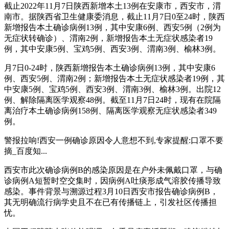
截止2022年11月7日陕西新增本土13例在安康市，西安市，渭
南市。据陕西省卫生健康委消息，截止11月7日0至24时，陕西
新增报告本土确诊病例13例，其中安康6例、西安5例（2例为
无症状转确诊）、渭南2例，新增报告本土无症状感染者19
例，其中安康5例、宝鸡5例、西安3例、渭南3例、榆林3例。
月7日0-24时，陕西新增报告本土确诊病例13例，其中安康6
例、西安5例、渭南2例；新增报告本土无症状感染者19例，其
中安康5例、宝鸡5例、西安3例、渭南3例、榆林3例。出院12
例、解除隔离医学观察48例。截至11月7日24时，现有在院隔
离治疗本土确诊病例158例、隔离医学观察无症状感染者349
例。
警报拉响!西安一例确诊原因令人意想不到,专家提醒:口罩不要
摘_百度知...
西安市此次确诊病例B的感染原因是在户外未佩戴口罩，与确
诊病例A短暂时空交集时，因病例A吐痰形成气溶胶传播导致
感染。事件背景与溯源过程3月10日西安市报告确诊病例B，
其无明确流行病学史且不在已有传播链上，引发社区传播担
忧。