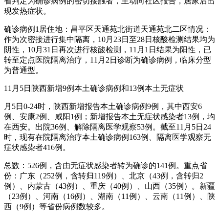
省判定为确诊病例的密切接触者，主动向社区报告，居家后出
现发热症状。
确诊病例1居住地：昌平区天通苑北街道天通苑北二区情况：
作为次密接进行集中隔离，10月23日至28日核酸检测结果均为
阴性，10月31日再次进行核酸检测，11月1日结果为阳性，已
转至定点医院隔离治疗，11月2日诊断为确诊病例，临床分型
为普通型。
11月5日陕西新增9例本土确诊病例和13例本土无症状
月5日0-24时，陕西新增报告本土确诊病例9例，其中西安6
例、安康2例、咸阳1例；新增报告本土无症状感染者13例，均
在西安。出院36例、解除隔离医学观察53例。截至11月5日24
时，现有在院隔离治疗本土确诊病例163例、隔离医学观察无
症状感染者416例。
总数：526例，含由无症状感染者转为确诊的141例。重点省
份：广东（252例，含转归119例）、北京（43例，含转归2
例）、内蒙古（43例）、重庆（40例）、山西（35例）。新疆
（23例）、河南（16例）、湖南（11例）、云南（11例）、陕
西（9例）等省份病例数较多。