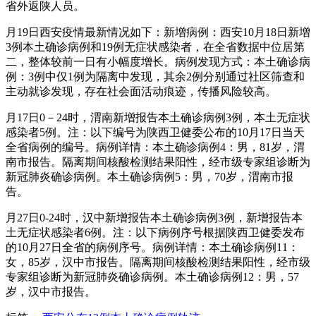
省外返陕人员。
月19日西安疫情最新情况如下：新增病例：西安10月18日新增
3例本土确诊病例和19例无症状感染者，在全省数据中位居第
二，整体较前一日有小幅度增长。病例发现方式：本土确诊病
例：3例中仅1例为隔离中发现，其余2例分别通过社区筛查和
主动就诊发现，存在社会面活动痕迹，传播风险较高。
月17日0－24时，渭南新增报告本土确诊病例3例，本土无症状
感染者5例。注：以下编号为陕西卫健委公布的10月17日当天
全省病例的编号。病例详情：本土确诊病例4：男，81岁，渭
南市报告。隔离期间核酸检测结果阳性，经市级专家组诊断为
新冠肺炎确诊病例。本土确诊病例5：男，70岁，渭南市报
告。
月27日0-24时，汉中新增报告本土确诊病例3例，新增报告本
土无症状感染者6例。注：以下病例序号根据陕西卫健委发布
的10月27日全省的病例序号。病例详情：本土确诊病例11：
女，85岁，汉中市报告。隔离期间核酸检测结果阳性，经市级
专家组诊断为新冠肺炎确诊病例。本土确诊病例12：男，57
岁，汉中市报告。