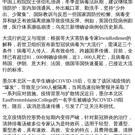
中国工程院院士张伯礼强调，冬季是病毒活跃期，建议继续加
强防护：室内加强通风，外出戴口罩、勤洗手，坚持“少外
出、少聚集”。国际教训与反思一些国家因防控松懈、病毒变
异和缺乏有效隔离措施导致疫情反弹。例如，英国住院病例剧
增，医疗体系濒临崩溃；乌克兰新增确诊病例创历史新高。
大流行的定义与现状：根据哥大灾害防备专家IrwinRedlener的
解释，若世卫组织宣布新型冠状病毒为“大流行”，需满足三个
条件：病毒可人传人、具有致命性、跨越国界传播。目前，全
球已有超过81，000例确诊病例，近3，000人死亡，且病毒在
韩国、伊朗、意大利、法国、德国等国快速蔓延，已接近大流
行的标准。
墨尔本北区一名学生确诊COVID-19后，引发了该区域疫情的
“爆发”，导致至少500人被隔离，当局迅速拉响警报并采取了
一系列应对措施。疫情背景与扩散情况近日，墨尔本北区
EastPrestonIslamicCollege的一名学生被确诊为COVID-19阳
性。随后，该消息迅速传播，引发了广泛关注和担忧。
北京疫情防控形势在短期内变得严峻，针对新冠肺炎的治疗，
清肺排毒汤被多位专家认为是特效药，适用于轻型、普通型、
重型患者，具有速效、高效、安全的特点，且费用低廉。清肺