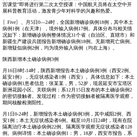
宫课堂”即将进行第二次太空授课：中国航天员将在太空中开
展科普教育活动，激发青少年对科学的兴趣和热爱。
〖Five〗、月5日0—24时，全国新增确诊病例18例，其中本土
病例1例（在天津），境外输入病例17例。具体分布与相关情
况如下：新增确诊病例整体情况31个省（自治区、直辖市）和
新疆生产建设兵团报告新增确诊病例18例。无新增死亡病例。
新增疑似病例2例，均为境外输入病例（均在上海）。
陕西新增本土确诊病例3例
月16日8时-14时，陕西新增报告本土确诊病例3例（西安2例、
延安1例），无症状感染者1例（西安）。具体信息如下：本土
确诊病例1患者信息：张某某，男，52岁，现居延安市宝塔区
新洲花园小区。关联病例：系12月15日发布的本土确诊病例2
的密切接触者。发现过程：作为密切接触者被隔离医学观察，
期间核酸检测阳性。
月1日0-24时，新增报告本土确诊病例3例，其中咸阳2例、西
安1例；本土无症状感染者6例。截至10月1日24时，现有在院
隔离治疗本土确诊病例22例、隔离医学观察无症状感染者128
例。病例详情：本土确诊病例1：男，18岁，西安市报告，系