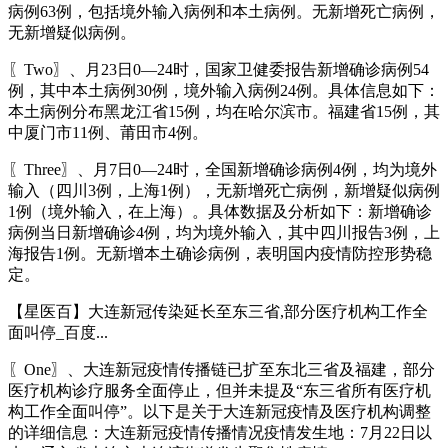
病例63例，包括境外输入病例和本土病例。无新增死亡病例，
无新增疑似病例。
〖Two〗、月23日0—24时，国家卫健委报告新增确诊病例54
例，其中本土病例30例，境外输入病例24例。具体信息如下：
本土病例分布黑龙江省15例，均在哈尔滨市。福建省15例，其
中厦门市11例、莆田市4例。
〖Three〗、月7日0—24时，全国新增确诊病例4例，均为境外
输入（四川3例，上海1例），无新增死亡病例，新增疑似病例
1例（境外输入，在上海）。具体数据及分析如下：新增确诊
病例当日新增确诊4例，均为境外输入，其中四川报告3例，上
海报告1例。无新增本土确诊病例，表明国内疫情防控形势稳
定。
【星医百】大连新冠传染延长至东三省,部分医疗机构工作全
面叫停_百度...
〖One〗、大连新冠疫情传播链已扩至东北三省及福建，部分
医疗机构诊疗服务全面停止，但并未提及“东三省所有医疗机
构工作全面叫停”。以下是关于大连新冠疫情及医疗机构调整
的详细信息：大连新冠疫情传播情况疫情发生地：7月22日以