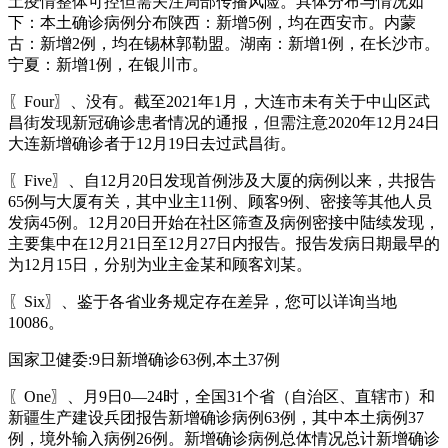
土疫情整体可控但需关注局部传播风险。具体分布与情况如
下：本土确诊病例分布陕西：新增5例，均在西安市。内蒙
古：新增2例，均在锡林郭勒盟。湖南：新增1例，在长沙市。
宁夏：新增1例，在银川市。
〖Four〗、没有。截至2021年1月，大连市未有关于中山区武
昌街发现新冠确诊患者情况的通报，但需注意2020年12月24日
大连新增确诊者于12月19日去过武昌街。
〖Five〗、自12月20日发现首例涉及大厦的病例以来，共报告
65例与大厦有关，其中业主11例、顾客9例、密接等其他人员
发病45例。12月20日开始在社区筛查及病例密接中陆续发现，
主要集中在12月21日至12月27日内报告。报告发病日期最早的
为12月15日，分别为业主金某和顾客刘某。
〖Six〗、鉴于各省业务规定存在差异，您可以详询当地
10086。
国家卫健委:9日新增确诊63例,本土37例
〖One〗、月9日0—24时，全国31个省（自治区、直辖市）和
新疆生产建设兵团报告新增确诊病例63例，其中本土病例37
例，境外输入病例26例。新增确诊病例总体情况总计新增确诊