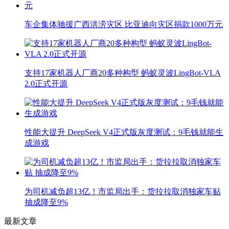
车企集体驰援广西洪涝灾区 比亚迪向灾区捐款1000万元
支持17家机器人厂商20多种构型 蚂蚁灵波LingBot-VLA
2.0正式开源
性能大提升 DeepSeek V4正式版灰度测试：9毛钱就能生
成游戏
为司机减负超13亿！市监局出手：货拉拉取消独家车贴
抽成降至9%
最新文章