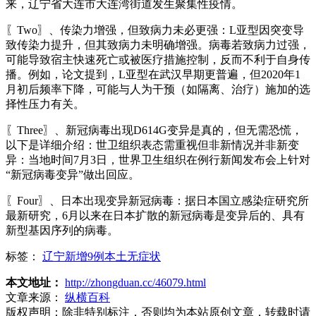
来，辽宁省大连市大连湾街道发生聚集性疫情。
〖Two〗、传染力增强，但致病力未必更强：L亚型因突变导
致传染力提升，但其致病力未明确增强。病毒若致病力过强，
可能导致宿主快速死亡或被医疗措施控制，反而不利于自身传
播。例如，论文提到，L亚型在武汉早期更普遍，但2020年1
月初后频率下降，可能与人为干预（如隔离、治疗）施加的选
择性压力有关。
〖Three〗、新冠病毒出现D614G变异是真的，但无需恐慌，
以下是详细介绍：世卫组织表态需重视但非新情况并非新变
异：当地时间7月3日，世界卫生组织在例行新闻发布会上针对
“新冠病毒变异”做出回应。
〖Four〗、日本出现变异新冠病毒：据日本国立感染症研究所
最新研究，6月以来在日本扩散的新冠病毒是变异后的、具有
新型基因序列的病毒。
标签：
辽宁新增9例本土无症状
本文地址：
http://zhongduan.cc/46079.html
文章来源：
纵横百科
版权声明：
除非特别标注，否则均为本站原创文章，转载时请