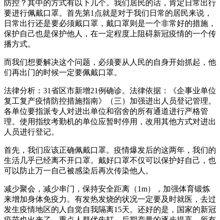
防控？其中的方式有以下几个。我们居民的话，肯定日常出行
要进行佩戴口罩。首先第1点就是对于我们日常的居民来说，
日常出行还是要必须戴口罩，戴口罩则是一个非常好的措施，
保护自己也是保护他人，在一定程度上阻碍新冠疫情的一个传
播方式。
而我们想要解决这个问题，必须要从人民的自身开始抓起，他
们再出门的时候一定要佩戴口罩。
法律分析：31省区市新增21例确诊。法律依据：《企事业单位
复工复产疫情防控措施指南》（三）加强进出人员登记管理。
各单位要指派专人对进出单位和宿舍的所有通道进行严格管
理。使用指纹考勤机的单位应暂时停用，改用其他方式对进出
人员进行登记。
首先，我们应该正确佩戴口罩。疫情爆发后的这两年，我们的
生活几乎已经离不开口罩。戴好口罩不仅可以保护好自己，也
可以防止万一自己被感染后再次传染他人。
减少聚会，减少串门，保持安全距离（1m），加强体育锻炼
来增加身体免疫力。有发热发烧的状况一定要及时就医，去过
发生疫情地区的人自觉自我隔离15天。还好的是，国家的新冠
疫苗也出来了，重点人群优先打，后期产量的逐步提高，所有