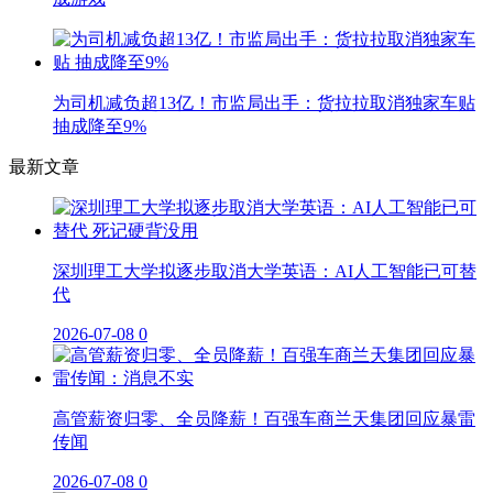
为司机减负超13亿！市监局出手：货拉拉取消独家车贴
抽成降至9%
最新文章
深圳理工大学拟逐步取消大学英语：AI人工智能已可替
代
2026-07-08
0
高管薪资归零、全员降薪！百强车商兰天集团回应暴雷
传闻
2026-07-08
0