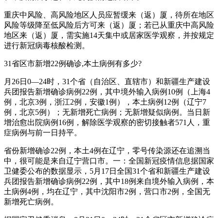
重庆中风险、高风险地区人员应暂缓来（返）厦，待所在地区
风险等级降至低风险后方可来（返）厦；若已从重庆中高风险
地区来（返）厦，需实施14天集中或居家医学观察，并按规定
进行新冠病毒核酸检测。
31省区市新增22例确诊,本土病例有多少?
月26日0—24时，31个省（自治区、直辖市）和新疆生产建设
兵团报告新增确诊病例22例，其中境外输入病例10例（上海4
例，北京3例，浙江2例，安徽1例），本土病例12例（辽宁7
例，北京5例）；无新增死亡病例；无新增疑似病例。当日新
增治愈出院病例16例，解除医学观察的密切接触者571人，重
症病例与前一日持平。
省份新增确诊22例，本土4例在辽宁，零号传染源还在追溯当
中，很可能是来自辽宁营口市。一：全国新冠疫情信息据国家
卫健委公布的数据显示，5月17日全国31个省和新疆生产建设
兵团报告新增确诊病例22例，其中18例来自境外输入病例，本
土病例4例，均在辽宁，其中沈阳市2例，营口市2例，全国无
新增死亡病例。