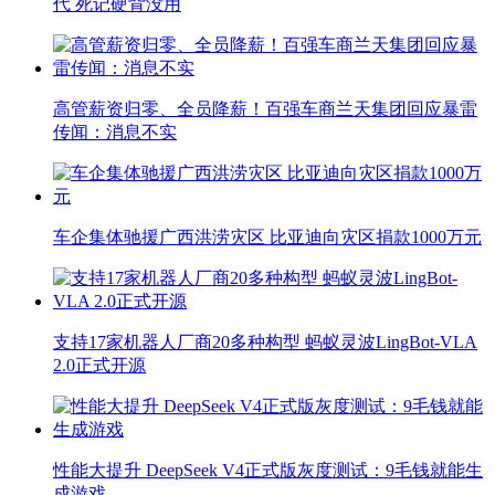
代 死记硬背没用
高管薪资归零、全员降薪！百强车商兰天集团回应暴雷
传闻：消息不实
车企集体驰援广西洪涝灾区 比亚迪向灾区捐款1000万元
支持17家机器人厂商20多种构型 蚂蚁灵波LingBot-VLA
2.0正式开源
性能大提升 DeepSeek V4正式版灰度测试：9毛钱就能生
成游戏