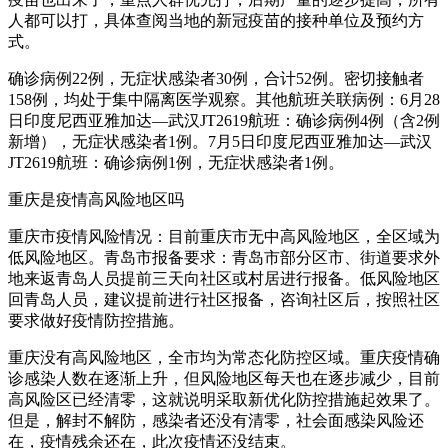
人都可以打，具体查阅当地的新冠疫苗的接种单位及预约方
式。
确诊病例22例，无症状感染者30例，合计52例。密切接触者
158例，均处于集中隔离医学观察。其他航班关联病例：6月28
日印度尼西亚雅加达—武汉JT2619航班：确诊病例4例（含2例
新增），无症状感染者1例。7月5日印度尼西亚雅加达—武汉
JT2619航班：确诊病例1例，无症状感染者1例。
重庆是疫情高风险地区吗
重庆市疫情风险情况：目前重庆市无中高风险地区，全区域为
低风险地区。青岛市报备要求：青岛市部分区市、街道要求外
地来返青岛人员提前三天向社区或村居进行报备。低风险地区
回青岛人员，建议提前进行社区报备，咨询社区后，按照社区
要求做好疫情防控措施。
重庆没有高风险地区，全市均为常态化防控区域。重庆疫情确
诊感染人数在逐渐上升，但风险地区每天也在逐步减少，目前
高风险区已经清零，这就说明采取新优化防控措施起效果了。
但是，解封不解防，感染者还没有清零，社会面感染风险还
在，疫情残余还在，此次疫情还没结束。