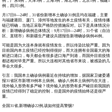
例，广东4例，天津3例，上海3例，湖北3例，北京1例，福建1
例，四川1例。
月17日0—24时，31省份新增本土确诊31例且均在福建，主要
与福建莆田、厦门、漳州等地发生的本土疫情有关，疫情传播
链已明确，当地正采取严格防控措施应对。以下是具体情况分
析：新增确诊病例总体情况：9月17日0—24时，31个省（自治
区、直辖市）和新疆生产建设兵团报告新增确诊病例46例。
可能是因为大连本身就有疫情发生，所以传染比较严重。因为
目前国内本土疫情已经控制得很好，而大连拥有全国最大的海
鲜进口港口，每天都会有很多进口海产到港，而国外目前疫情
都还相对毕竟严重。所以大连相对其他省市来说，被感染的几
率会大很多。
引言：我国本土确诊病例最近在持续的增加，据国家卫健委通
报31省区市新增39例本土病例。确诊八例本土病例均在大连，
境外输入形势有多严峻？境外输入的形势有多严峻目前我国的
疫情已经得到了稳定的控制，但是国外的疫情始终还是很严
重。
全国31省,新增确诊22例,该如何提高警惕?