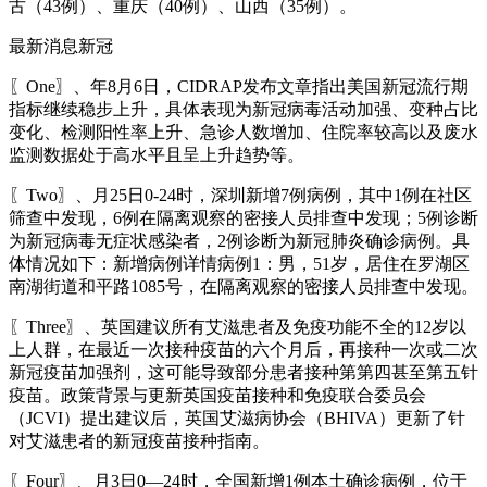
古（43例）、重庆（40例）、山西（35例）。
最新消息新冠
〖One〗、年8月6日，CIDRAP发布文章指出美国新冠流行期
指标继续稳步上升，具体表现为新冠病毒活动加强、变种占比
变化、检测阳性率上升、急诊人数增加、住院率较高以及废水
监测数据处于高水平且呈上升趋势等。
〖Two〗、月25日0-24时，深圳新增7例病例，其中1例在社区
筛查中发现，6例在隔离观察的密接人员排查中发现；5例诊断
为新冠病毒无症状感染者，2例诊断为新冠肺炎确诊病例。具
体情况如下：新增病例详情病例1：男，51岁，居住在罗湖区
南湖街道和平路1085号，在隔离观察的密接人员排查中发现。
〖Three〗、英国建议所有艾滋患者及免疫功能不全的12岁以
上人群，在最近一次接种疫苗的六个月后，再接种一次或二次
新冠疫苗加强剂，这可能导致部分患者接种第第四甚至第五针
疫苗。政策背景与更新英国疫苗接种和免疫联合委员会
（JCVI）提出建议后，英国艾滋病协会（BHIVA）更新了针
对艾滋患者的新冠疫苗接种指南。
〖Four〗、月3日0—24时，全国新增1例本土确诊病例，位于