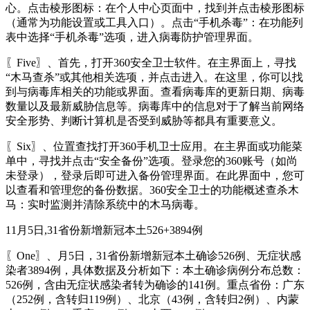
心。点击棱形图标：在个人中心页面中，找到并点击棱形图标
（通常为功能设置或工具入口）。点击“手机杀毒”：在功能列
表中选择“手机杀毒”选项，进入病毒防护管理界面。
〖Five〗、首先，打开360安全卫士软件。在主界面上，寻找
“木马查杀”或其他相关选项，并点击进入。在这里，你可以找
到与病毒库相关的功能或界面。查看病毒库的更新日期、病毒
数量以及最新威胁信息等。病毒库中的信息对于了解当前网络
安全形势、判断计算机是否受到威胁等都具有重要意义。
〖Six〗、位置查找打开360手机卫士应用。在主界面或功能菜
单中，寻找并点击“安全备份”选项。登录您的360账号（如尚
未登录），登录后即可进入备份管理界面。在此界面中，您可
以查看和管理您的备份数据。360安全卫士的功能概述查杀木
马：实时监测并清除系统中的木马病毒。
11月5日,31省份新增新冠本土526+3894例
〖One〗、月5日，31省份新增新冠本土确诊526例、无症状感
染者3894例，具体数据及分析如下：本土确诊病例分布总数：
526例，含由无症状感染者转为确诊的141例。重点省份：广东
（252例，含转归119例）、北京（43例，含转归2例）、内蒙