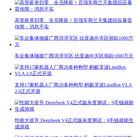
高管薪资归零、全员降薪！百强车商兰天集团回应暴雷
传闻：消息不实
车企集体驰援广西洪涝灾区 比亚迪向灾区捐款1000万元
支持17家机器人厂商20多种构型 蚂蚁灵波LingBot-VLA
2.0正式开源
性能大提升 DeepSeek V4正式版灰度测试：9毛钱就能生
成游戏