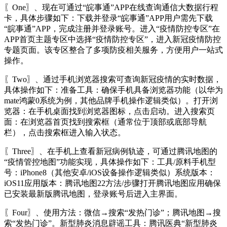
〖One〗、现在可通过“皖事通”APP在线查询通信大数据行程
卡，具体步骤如下：下载并登录“皖事通”APP用户需先下载
“皖事通”APP，完成注册并登录账号。进入“疫情防控专区”在
APP首页主题专区中选择“疫情防控专区”，进入新冠疫情防控
专题页面。该专区整合了多项防疫相关服务，方便用户一站式
操作。
〖Two〗、通过手机浏览器搜索可查询新冠疫情的实时数据，
具体操作如下：准备工具：确保手机具备浏览器功能（以华为
mate鸿蒙0系统为例，其他品牌手机操作逻辑类似）。打开浏
览器：在手机桌面找到浏览器图标，点击启动。进入搜索页
面：在浏览器首页找到搜索框（通常位于顶部或底部导航
栏），点击搜索框进入输入状态。
〖Three〗、在手机上查看新冠病例轨迹，可通过腾讯地图的
“疫情管控地图”功能实现，具体操作如下：工具/原料手机型
号：iPhone8（其他安卓/iOS设备操作逻辑类似）系统版本：
iOS11应用版本：腾讯地图22方法/步骤打开腾讯地图应用确保
已安装最新版腾讯地图，登录账号后进入主界面。
〖Four〗、使用方法：微信→搜索“发热门诊”；腾讯地图→搜
索“发热门诊”。新型肺炎消息辟谣工具：腾讯医典“新型肺炎