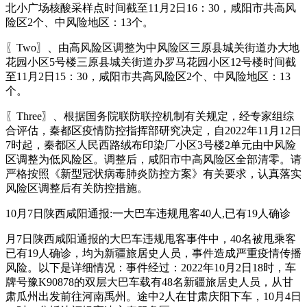
北小广场核酸采样点时间截至11月2日16：30，咸阳市共高风
险区2个、中风险地区：13个。
〖Two〗、由高风险区调整为中风险区三原县城关街道办大地
花园小区5号楼三原县城关街道办罗马花园小区12号楼时间截
至11月2日15：30，咸阳市共高风险区2个、中风险地区：13
个。
〖Three〗、根据国务院联防联控机制有关规定，经专家组综
合评估，秦都区疫情防控指挥部研究决定，自2022年11月12日
7时起，秦都区人民西路绒布印染厂小区3号楼2单元由中风险
区调整为低风险区。调整后，咸阳市中高风险区全部清零。请
严格按照《新型冠状病毒肺炎防控方案》有关要求，认真落实
风险区调整后有关防控措施。
10月7日陕西咸阳通报:一大巴车违规甩客40人,已有19人确诊
月7日陕西咸阳通报的大巴车违规甩客事件中，40名被甩乘客
已有19人确诊，均为新疆旅居史人员，事件造成严重疫情传播
风险。以下是详细情况：事件经过：2022年10月2日18时，车
牌号豫K90878的双层大巴车载有48名新疆旅居史人员，从甘
肃瓜州出发前往河南禹州。途中2人在甘肃庆阳下车，10月4日