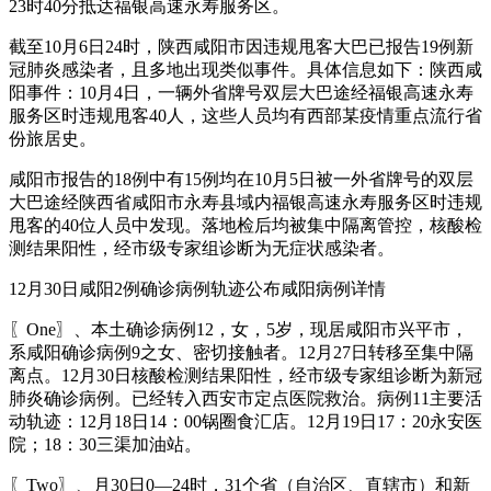
23时40分抵达福银高速永寿服务区。
截至10月6日24时，陕西咸阳市因违规甩客大巴已报告19例新
冠肺炎感染者，且多地出现类似事件。具体信息如下：陕西咸
阳事件：10月4日，一辆外省牌号双层大巴途经福银高速永寿
服务区时违规甩客40人，这些人员均有西部某疫情重点流行省
份旅居史。
咸阳市报告的18例中有15例均在10月5日被一外省牌号的双层
大巴途经陕西省咸阳市永寿县域内福银高速永寿服务区时违规
甩客的40位人员中发现。落地检后均被集中隔离管控，核酸检
测结果阳性，经市级专家组诊断为无症状感染者。
12月30日咸阳2例确诊病例轨迹公布咸阳病例详情
〖One〗、本土确诊病例12，女，5岁，现居咸阳市兴平市，
系咸阳确诊病例9之女、密切接触者。12月27日转移至集中隔
离点。12月30日核酸检测结果阳性，经市级专家组诊断为新冠
肺炎确诊病例。已经转入西安市定点医院救治。病例11主要活
动轨迹：12月18日14：00锅圈食汇店。12月19日17：20永安医
院；18：30三渠加油站。
〖Two〗、月30日0—24时，31个省（自治区、直辖市）和新