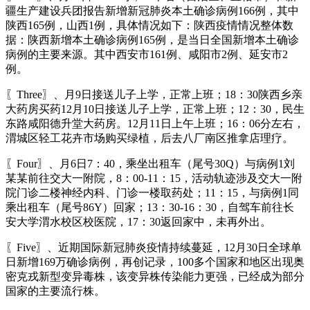
疆生产建设兵团报告新增新冠肺炎本土确诊病例166例，其中
陕西165例，山西1例，具体情况如下：陕西疫情情况整体数
据：陕西新增本土确诊病例165例，是当日全国新增本土确诊
病例的主要来源。其中西安市161例、咸阳市2例、延安市2
例。
〖Three〗、月9日接送儿子上学，正常上班；18：30陕西乡亲
大药房买药12月10日接送儿子上学，正常上班；12：30，民生
东路咸阳德升堂大药房。12月11日上午上班；16：06分左右，
渭城区轻工花卉市场购买绿植，后去八厂南区推拿店理疗。
〖Four〗、月6日7：40，乘坐出租车（尾号30Q）与病例1刘
某某前往交大一附院，8：00-11：15，活动轨迹涉及交大一附
院门诊二楼神经内科、门诊一楼取药处；11：15，与病例1同
乘出租车（尾号86Y）回家；13：30-16：30，自驾车前往长
安大学渭水校区校医院，17：30返回家中，未再外出。
〖Five〗、近期国际新冠肺炎疫情持续蔓延，12月30日全球单
日新增169万确诊病例，再创记录，100多个国家和地区出现奥
密克戎新型变异毒株，该变异株传染能力更强，已经成为部分
国家的主要流行株。