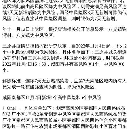
地区降为低风险需满足连续7天无新增阳性感染者的条件。若
该区域此前由高风险区降为中风险区，则需先满足高风险区连
续7天无新增后降为中风险，再经中风险区3天无新增可降为低
风险；但若直接从中风险区调整，则时限仍为7天无新增。
年十一月12日上党区，根据查询相关公开信息显示：八义镇狗
湾村、八义镇为中风险区。
三原县疫情防控指挥部研究决定，自2022年11月4日起，下列2
个中风险区调整为低风险区，具体名单如下：三原县城关街道
办罗李村7组三原县城关街道办环卫处小区调整后，时间截至
2022年11月4日16：50，咸阳市共有高风险区1个、中风险区8
个。
解除标准：连续7天无新增感染者，且第7天风险区域内所有人
员完成一轮核酸筛查均为阴性，降为低风险区。
咸阳秦都区11月2日新增1个高中风险和5个中风险
〖One〗、具体名单如下：划定高风险区秦都区人民西路绒布
印染厂小区3号楼2单元划定中风险区秦都区人民西路绒布印染
厂小区秦都区人民西路长威小区秦都区人民西路信合小区秦都
区彩虹一路石斗村农贸市场秦都区渭阳西路彩虹小区育才门东