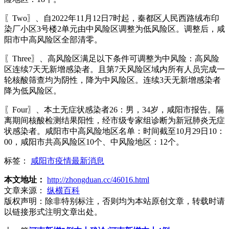
〖Two〗、自2022年11月12日7时起，秦都区人民西路绒布印
染厂小区3号楼2单元由中风险区调整为低风险区。调整后，咸
阳市中高风险区全部清零。
〖Three〗、高风险区满足以下条件可调整为中风险：高风险
区连续7天无新增感染者。且第7天风险区域内所有人员完成一
轮核酸筛查均为阴性，降为中风险区。连续3天无新增感染者
降为低风险区。
〖Four〗、本土无症状感染者26：男，34岁，咸阳市报告。隔
离期间核酸检测结果阳性，经市级专家组诊断为新冠肺炎无症
状感染者。咸阳市中高风险地区名单：时间截至10月29日10：
00，咸阳市共高风险区10个、中风险地区：12个。
标签：
咸阳市疫情最新消息
本文地址：
http://zhongduan.cc/46016.html
文章来源：
纵横百科
版权声明：
除非特别标注，否则均为本站原创文章，转载时请
以链接形式注明文章出处。