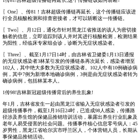
1传81!吉林超级传播链再延长,这个传播链该如何斩断?
〖One〗、传81！吉林超级传播链再延长，这个传播链应该进
行全员核酸检测和排查密接者，才可以斩断这一传播链。
〖Two〗、月12日，通化市针对黑龙江省推送的该人为密切接
触者的信息，立即追踪到该人并对其进行核酸检测，检测结果
为阳性，经临床专家组会诊，诊断为无症状感染者。
〖Three〗、截至1月17日14时，由吉林省卫健委1月13日通报
的无症状感染者3林某引发的传播链条再次延长，感染者增至
102人，其中绝大多数为无症状感染者。102人中有10例确诊病
例，其中7例为新增本地确诊病例，3例是由无症状感染者转为
确诊病例，包括林某本人。
1传98!吉林新冠超级传播背后的养生乱象!
年1月，吉林省发生一起由黑龙江省输入无症状感染者引发的
超级传播事件，截至1月16日24时，已造成98人感染，传播路
径涉及养生馆的保健品推销培训活动，暴露出养生行业乱象及
老年人易受侵害的社会问题。传播事件核心信息零号病人：45
岁男性，黑龙江省哈尔滨市呼兰区人，个体营销人员，长期从
事保健品推销活动。