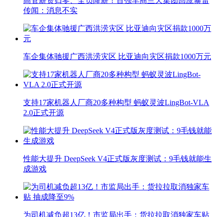
高管薪资归零、全员降薪！百强车商兰天集团回应暴雷
传闻：消息不实
车企集体驰援广西洪涝灾区 比亚迪向灾区捐款1000万元
支持17家机器人厂商20多种构型 蚂蚁灵波LingBot-VLA
2.0正式开源
性能大提升 DeepSeek V4正式版灰度测试：9毛钱就能生
成游戏
为司机减负超13亿！市监局出手：货拉拉取消独家车贴