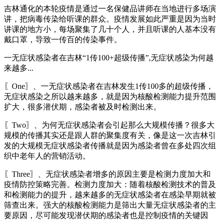
吉林通化的本轮疫情是通过一名保健品讲师在当地进行多场演
讲，把病毒传染给听课的群众。疫情发展如此严重是因为当时
讲课的地方小，每场聚集了几十个人，并且听课的人基本没有
戴口罩，导致一传百的传染事件。
一无症状感染者在吉林“1传100+超级传播”,无症状感染为何越
来越多...
〖One〗、一无症状感染者在吉林发生1传100多的超级传播，
无症状感染之所以越来越多，就是因为核酸检测能力提升范围
扩大，很多潜伏期，感染者被及时检测出来。
〖Two〗、为何无症状感染者会引起那么大规模传播？很多大
规模的传播其实还是跟人群的聚集度有关，像是这一次吉林引
发的大规模无症状感染者传播就是因为感染者曾在多处四次组
织中老年人的营销活动。
〖Three〗、无症状感染者增多的原因主要是检测力度加大和
疫情防控策略完善。检测力度加大：随着核酸检测技术的普及
和检测能力的提升，越来越多的无症状感染者在感染早期就被
筛查出来。强大的核酸检测能力是筛出大量无症状感染者的主
要原因，尽可能发现潜伏期的感染者也是控制疫情的关键因