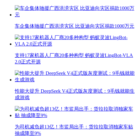
车企集体驰援广西洪涝灾区 比亚迪向灾区捐款1000万元
支持17家机器人厂商20多种构型 蚂蚁灵波LingBot-VLA
2.0正式开源
性能大提升 DeepSeek V4正式版灰度测试：9毛钱就能生
成游戏
为司机减负超13亿！市监局出手：货拉拉取消独家车贴
抽成降至9%