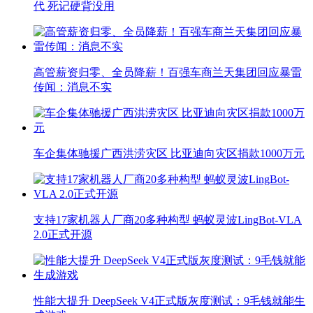
代 死记硬背没用
高管薪资归零、全员降薪！百强车商兰天集团回应暴雷
传闻：消息不实
车企集体驰援广西洪涝灾区 比亚迪向灾区捐款1000万元
支持17家机器人厂商20多种构型 蚂蚁灵波LingBot-VLA
2.0正式开源
性能大提升 DeepSeek V4正式版灰度测试：9毛钱就能生