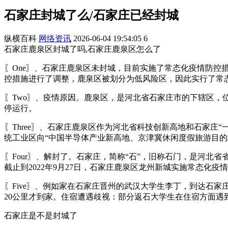
石家庄封城了么/石家庄已经封城
纵横百科
网络资讯
2026-06-04 19:54:05
6
石家庄鹿泉区封城了吗,石家庄鹿泉区怎么了
〖One〗、石家庄鹿泉区未封城，目前实施了常态化疫情防
控措施进行了调整，鹿泉区被划分为低风险区，因此实行了常
〖Two〗、疫情原因。鹿泉区，是河北省石家庄市的下辖区，位
停运行。
〖Three〗、石家庄鹿泉区作为河北省科技创新高地和石家
统工业区向“中国半导体产业新高地、京津冀休闲度假旅游目的
〖Four〗、解封了。石家庄，简称“石”，旧称石门，是河
截止到2022年9月27日，石家庄鹿泉区龙州新城实施常态化
〖Five〗、例如家在石家庄晋州的武汉大学生李丁，到达石
20公里才到家。住宿遭遇歧视：部分返石大学生在住宿方面遇
石家庄是不是封城了