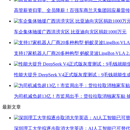
高管薪资归零、全员降薪！百强车商兰天集团回应暴雷传
车企集体驰援广西洪涝灾区 比亚迪向灾区捐款1000万元
支持17家机器人厂商20多种构型 蚂蚁灵波LingBot-VLA 
性能大提升 DeepSeek V4正式版灰度测试：9毛钱就能生
为司机减负超13亿！市监局出手：货拉拉取消独家车贴 抽
最新文章
深圳理工大学拟逐步取消大学英语：AI人工智能已可替