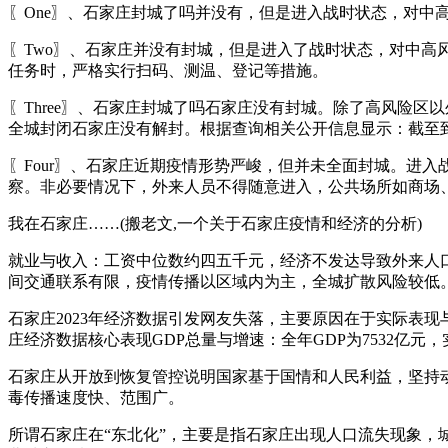
〖One〗、石家庄封城了吗并没有，但是进入战时状态，对中
〖Two〗、石家庄并没有封城，但是进入了战时状态，对中
任务时，严格实行扫码、测温、登记等措施。
〖Three〗、石家庄封城了吗石家庄没有封城。除了高风险
全城封闭石家庄没有解封。根据查询相关公开信息显示：截至到2
〖Four〗、石家庄近期疫情形势严峻，但并未全面封城。进
察。非必要情况下，外来人员不得随意进入，公共场所如商场
我在石家庄……(搬老文,一个关于石家庄疫情和经济的分析)
就业与收入：工资中位数约四五千元，经济不发达导致外来人
间交通联系有限，疫情传播以区域内为主，全城扩散风险较低
石家庄2023年经济数据引发网友失落，主要原因在于实际表
庄经济数据核心表现GDP总量与增速：全年GDP为7532亿元，
石家庄从开放到恢复管控说明国家基于国情和人民利益，坚持
毒传播速度快、范围广。
所谓石家庄在“东北化”，主要是指石家庄出现人口流失现象