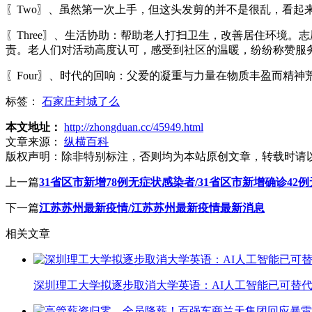
〖Two〗、虽然第一次上手，但这头发剪的并不是很乱，看
〖Three〗、生活协助：帮助老人打扫卫生，改善居住环境
责。老人们对活动高度认可，感受到社区的温暖，纷纷称赞服
〖Four〗、时代的回响：父爱的凝重与力量在物质丰盈而精
标签：
石家庄封城了么
本文地址：
http://zhongduan.cc/45949.html
文章来源：
纵横百科
版权声明：
除非特别标注，否则均为本站原创文章，转载时请
上一篇
31省区市新增78例无症状感染者/31省区市新增确诊42例
下一篇
江苏苏州最新疫情/江苏苏州最新疫情最新消息
相关文章
深圳理工大学拟逐步取消大学英语：AI人工智能已可替代