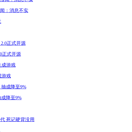
闻：消息不实
2.0正式开源
成游戏
成降至9%
代