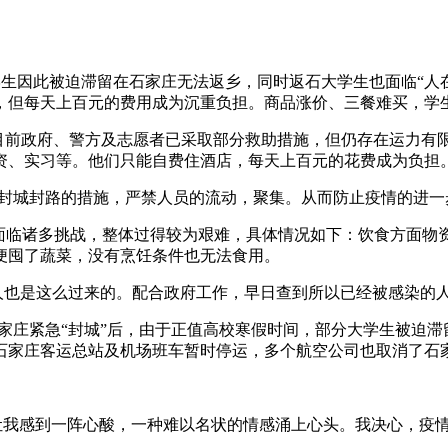
大学生因此被迫滞留在石家庄无法返乡，同时返石大学生也面临“
，但每天上百元的费用成为沉重负担。商品涨价、三餐难买，学
，目前政府、警方及志愿者已采取部分救助措施，但仍存在运力有
资、实习等。他们只能自费住酒店，每天上百元的花费成为负担
村，封城封路的措施，严禁人员的流动，聚集。从而防止疫情的进一
活面临诸多挑战，整体过得较为艰难，具体情况如下：饮食方面
便囤了蔬菜，没有烹饪条件也无法食用。
地人也是这么过来的。配合政府工作，早日查到所以已经被感染的
石家庄紧急“封城”后，由于正值高校寒假时间，部分大学生被迫滞
，石家庄客运总站及机场班车暂时停运，多个航空公司也取消了石
让我感到一阵心酸，一种难以名状的情感涌上心头。我决心，疫