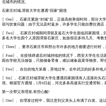
北城市的情况。
石家庄封城,滞留大学生遭遇“回家”困境
〖One〗、石家庄紧急“封城”后，正值高校寒假时间，部分
宿与饮食问题：由于无法及时返乡，许多学生只能自费住酒店
〖Two〗、石家庄封城期间滞留及返石大学生面临回家困境
多名大学生因个人原因滞留石家庄，如放假后多待几天、考教
〖Three〗、要求石家庄市和邢台市许多的地方都要进行封
〖Four〗、在疫情肆虐且封城持续的情况下，西安大学生生
因在学校无法做饭，只能储备零食，难以储备蔬菜等物资。即
〖Five〗、在住的地方呆着，异地过年。去年武汉的好多外
〖Six〗、石家庄封城滞留大学生遭遇回家困境有人流落街头
境。根据官方通报，1月6日起，河北多条高速实行交通管制
第一次帮父亲理发,有些心酸!
〖One〗、在理发过程中，我注意到父亲头上布满了白发。这