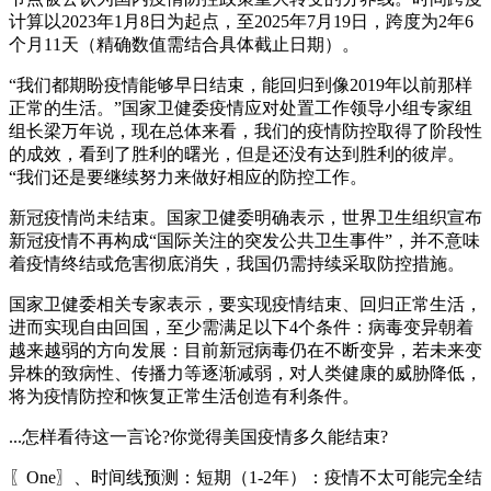
计算以2023年1月8日为起点，至2025年7月19日，跨度为2年6
个月11天（精确数值需结合具体截止日期）。
“我们都期盼疫情能够早日结束，能回归到像2019年以前那样
正常的生活。”国家卫健委疫情应对处置工作领导小组专家组
组长梁万年说，现在总体来看，我们的疫情防控取得了阶段性
的成效，看到了胜利的曙光，但是还没有达到胜利的彼岸。
“我们还是要继续努力来做好相应的防控工作。
新冠疫情尚未结束。国家卫健委明确表示，世界卫生组织宣布
新冠疫情不再构成“国际关注的突发公共卫生事件”，并不意味
着疫情终结或危害彻底消失，我国仍需持续采取防控措施。
国家卫健委相关专家表示，要实现疫情结束、回归正常生活，
进而实现自由回国，至少需满足以下4个条件：病毒变异朝着
越来越弱的方向发展：目前新冠病毒仍在不断变异，若未来变
异株的致病性、传播力等逐渐减弱，对人类健康的威胁降低，
将为疫情防控和恢复正常生活创造有利条件。
...怎样看待这一言论?你觉得美国疫情多久能结束?
〖One〗、时间线预测：短期（1-2年）：疫情不太可能完全结