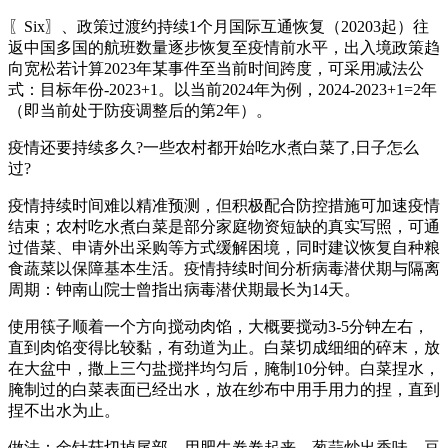
〖Six〗、政策过渡约持续1个月国际互通恢复（20203起）往
返中国多国的航班数量逐步恢复至疫情前水平，出入境政策趋
向宽松若计算2023年某事件至当前时间跨度，可采用减法公
式：目标年份-2023+1。以当前2024年为例，2024-2023+1=2年
（即当前处于防疫调整后的第2年）。
疫情还要持续多久?一些农村都开始吃水煮白菜了,日子怎么
过?
疫情持续时间难以精准预测，但积极配合防控措施可加速疫情
结束；农村吃水煮白菜是部分家庭物资短缺的真实写照，可通
过借菜、申请外出采购等方式缓解困境，同时建议恢复自种粮
食蔬菜以保障基本生活。疫情持续时间分析病毒潜伏期与隔离
周期：钟南山院士曾指出病毒潜伏期最长为14天。
使用筷子顺着一个方向搅动肉馅，大概要搅动3-5分钟左右，
直到肉馅变得比较黏，有劲道为止。白菜切成细细的碎末，放
在大盆中，撒上三勺盐搅拌均匀后，腌制10分钟。白菜捏水，
腌制过的白菜表面已经出水，放在纱布中用手用力的捏，直到
捏不出水为止。
做法：金针菇切掉尾部，用肥牛卷卷起来，葱蒜炒出香味，豆