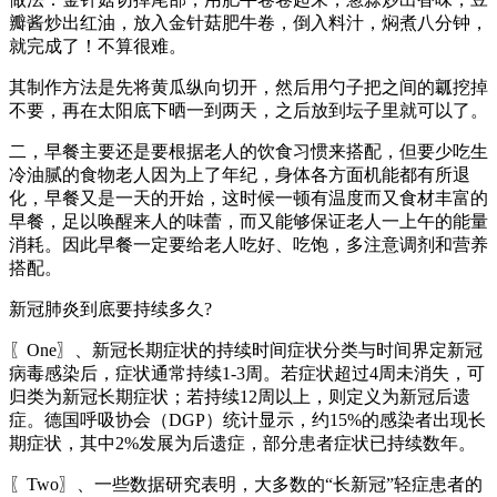
瓣酱炒出红油，放入金针菇肥牛卷，倒入料汁，焖煮八分钟，
就完成了！不算很难。
其制作方法是先将黄瓜纵向切开，然后用勺子把之间的瓤挖掉
不要，再在太阳底下晒一到两天，之后放到坛子里就可以了。
二，早餐主要还是要根据老人的饮食习惯来搭配，但要少吃生
冷油腻的食物老人因为上了年纪，身体各方面机能都有所退
化，早餐又是一天的开始，这时候一顿有温度而又食材丰富的
早餐，足以唤醒来人的味蕾，而又能够保证老人一上午的能量
消耗。因此早餐一定要给老人吃好、吃饱，多注意调剂和营养
搭配。
新冠肺炎到底要持续多久?
〖One〗、新冠长期症状的持续时间症状分类与时间界定新冠
病毒感染后，症状通常持续1-3周。若症状超过4周未消失，可
归类为新冠长期症状；若持续12周以上，则定义为新冠后遗
症。德国呼吸协会（DGP）统计显示，约15%的感染者出现长
期症状，其中2%发展为后遗症，部分患者症状已持续数年。
〖Two〗、一些数据研究表明，大多数的“长新冠”轻症患者的