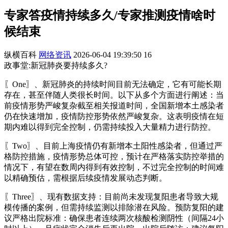
专家答疫情持续多久/专家推测疫情啥时
候结束
纵横百科
网络资讯
2026-06-04 19:39:50
16
政事堂:新冠肺炎要持续多久?
〖One〗、新冠肺炎的持续时间目前无法确定，它有可能长期
存在，甚至伴随人类很长时间。以下从多个方面进行阐述：当
前疫情形势严峻复杂截至相关报道时间，全国新增本土感染者
仍在快速增加，疫情防控形势依然严峻复杂。这表明疫情在短
期内难以得到完全控制，仍需持续投入大量精力进行防控。
〖Two〗、目前上海疫情仍有新增本土阳性感染者，但通过严
格防控措施，疫情形势总体可控，预计在严格落实防控举措的
情况下，有望在数周内得到有效控制，不过完全控制的时间难
以精确预估，需根据后续疫情发展动态判断。
〖Three〗、现有数据支持：目前尚未发现复阳患者导致大规
模传播的案例，但需持续监测以排除潜在风险。预防复阳的建
议严格出院标准：确保患者连续两次核酸检测阴性（间隔24小