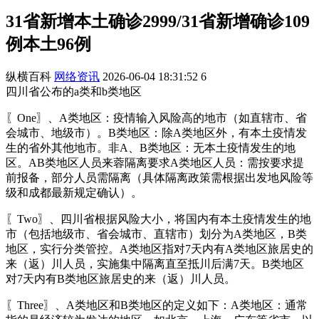
31省新增本土确诊2999/31省新增确诊109
例本土96例
纵横百科
网络资讯
2026-06-04 18:31:52
6
四川省公布的a类和b类地区
〖One〗、A类地区：疫情输入风险高的地市（如直辖市、省
会城市、地级市）。B类地区：除A类地区外，有本土疫情发
生的省外其他地市。非A、B类地区：无本土疫情发生的地
区。AB类地区人员来蓉隔离要求A类地区人员：需按要求提
前报备，部分人员需隔离（具体隔离政策需根据出发地风险等
级和成都最新规定确认）。
〖Two〗、四川省根据风险大小，将国内有本土疫情发生的地
市（包括地级市、省会城市、直辖市）划分为A类地区，B类
地区，实行分类管控。A类地区指对7天内有A类地区旅居史的
来（返）川人员，实施集中隔离直至抵川后满7天。B类地区
对7天内有B类地区旅居史的来（返）川人员。
〖Three〗、A类地区和B类地区的定义如下：A类地区：通常