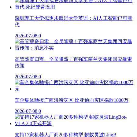
深圳理工大学拟逐步取消大学英语：AI人工智能已可替
代
2026-07-08
0
高管薪资归零、全员降薪！百强车商兰天集团回应暴雷
传闻
2026-07-08
0
车企集体驰援广西洪涝灾区 比亚迪向灾区捐款1000万
2026-07-08
0
支持17家机器人厂商20多种构型 蚂蚁灵波LingB