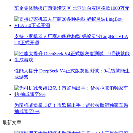
车企集体驰援广西洪涝灾区 比亚迪向灾区捐款1000万元
支持17家机器人厂商20多种构型 蚂蚁灵波LingBot-VLA
2.0正式开源
性能大提升 DeepSeek V4正式版灰度测试：9毛钱就能生
成游戏
为司机减负超13亿！市监局出手：货拉拉取消独家车贴
抽成降至9%
最新文章