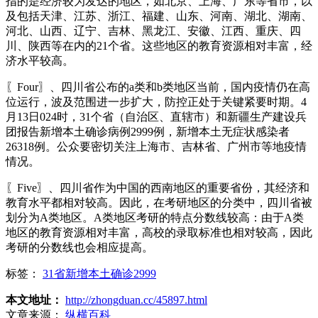
指的是经济较为发达的地区，如北京、上海、广东等省市，以
及包括天津、江苏、浙江、福建、山东、河南、湖北、湖南、
河北、山西、辽宁、吉林、黑龙江、安徽、江西、重庆、四
川、陕西等在内的21个省。这些地区的教育资源相对丰富，经
济水平较高。
〖Four〗、四川省公布的a类和b类地区当前，国内疫情仍在高
位运行，波及范围进一步扩大，防控正处于关键紧要时期。4
月13日024时，31个省（自治区、直辖市）和新疆生产建设兵
团报告新增本土确诊病例2999例，新增本土无症状感染者
26318例。公众要密切关注上海市、吉林省、广州市等地疫情
情况。
〖Five〗、四川省作为中国的西南地区的重要省份，其经济和
教育水平都相对较高。因此，在考研地区的分类中，四川省被
划分为A类地区。A类地区考研的特点分数线较高：由于A类
地区的教育资源相对丰富，高校的录取标准也相对较高，因此
考研的分数线也会相应提高。
标签：
31省新增本土确诊2999
本文地址：
http://zhongduan.cc/45897.html
文章来源：
纵横百科