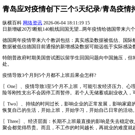
青岛应对疫情创下三个5天纪录/青岛疫情
纵横百科
网络资讯
2026-06-04 18:11:19
15
日新增破20万!断航140航线回国无望...两年疫情给德国带来六个教
德国两年疫情带来六个教训包括：真实感染数据被低估、国际
数据被低估德国目前通报的新增感染数据可能远低于实际感染
特朗普政府时期美国曾试图以留学生回国问题向中国施压，但将
处。
疫情导致3个月到5个月都不上班后果会怎样?
〖One〗、疫情导致3至5个月不上班，可能引发经济压力、
险等刚性支出不会因停工而暂停。若个人无储蓄或副业收入，
〖Two〗、持续的时间过长，影响企业的正常发展，影响家
恢复自己的生活，开始上班，开始学习，开始自己日常的活动
〖Three〗、经济层面：长期不上班最直接的影响是失去稳
聚会都觉得昂贵。而且，不工作的时间越长，再就业的难度就