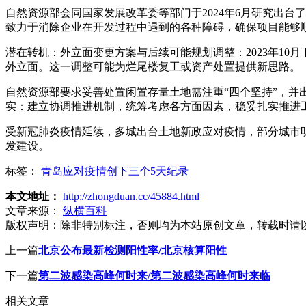
自然资源部会同国家发展改革委等部门于2024年6月研究出
致力于消除企业在开发过程中遇到的各种障碍，确保项目能够
潜在转机：外立面变更方案与后续可能规划调整：2023年1
外立面。这一调整可能为烂尾楼复工或资产处置提供新思路。
自然资源部要求妥善处置闲置存量土地需注重“四个坚持”，并
实：建立协调推进机制，统筹考虑各方面因素，稳妥扎实推进
受新冠肺炎疫情延续，多城出台土地新政应对疫情，部分城市
发建设。
标签：
青岛应对疫情创下三个5天纪录
本文地址：
http://zhongduan.cc/45884.html
文章来源：
纵横百科
版权声明：
除非特别标注，否则均为本站原创文章，转载时请
上一篇
北京公布最新检测阳性率/北京核算阳性
下一篇
第二波感染高峰何时来/第二波感染高峰何时来临
相关文章