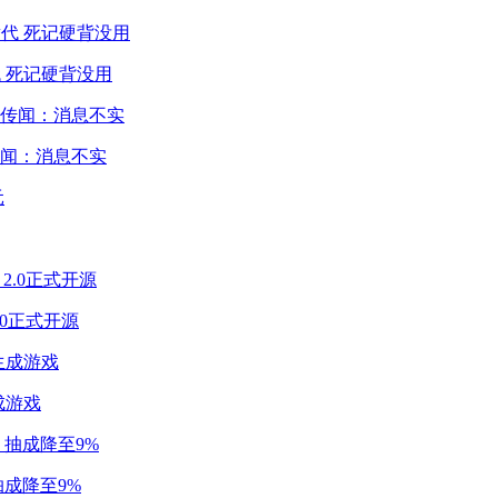
 死记硬背没用
闻：消息不实
2.0正式开源
成游戏
成降至9%