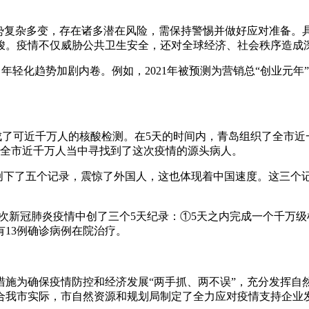
形势复杂多变，存在诸多潜在风险，需保持警惕并做好应对准备
峻。疫情不仅威胁公共卫生安全，还对全球经济、社会秩序造成
遍，年轻化趋势加剧内卷。例如，2021年被预测为营销总“创业
完成了可近千万人的核酸检测。在5天的时间内，青岛组织了全市
从全市近千万人当中寻找到了这次疫情的源头病人。
内创下了五个记录，震惊了外国人，这也体现着中国速度。这三个
在此次新冠肺炎疫情中创了三个5天纪录：①5天之内完成一个千万
有13例确诊病例在院治疗。
措施为确保疫情防控和经济发展“两手抓、两不误”，充分发挥
合我市实际，市自然资源和规划局制定了全力应对疫情支持企业发