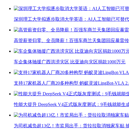
深圳理工大学拟逐步取消大学英语：AI人工智能已可替代
高管薪资归零、全员降薪！百强车商兰天集团回应暴雷传
车企集体驰援广西洪涝灾区 比亚迪向灾区捐款1000万元
支持17家机器人厂商20多种构型 蚂蚁灵波LingBot-VLA 
性能大提升 DeepSeek V4正式版灰度测试：9毛钱就能生
为司机减负超13亿！市监局出手：货拉拉取消独家车贴 抽