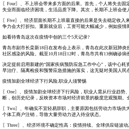
〖Four〗、不上班会带来多方面的后果。首先，个人将失去
失业而面临经济困境，生活品质下降。其次，长期不上班会使
〖Five〗、经济层面长期不上班最直接的后果是失去稳定收
争力会大打折扣。重新就业后，工资可能大幅减少，例如疫情期
如看待青岛这次在疫情中创的三个5天记录?
青岛市副市长栾新18日在发布会上表示，青岛在此次新冠肺炎
社区感染的风险。截至10月18日12时，青岛市共有13例确诊
决定提前启用新建的“国家疾病预防应急工作中心”，该中心耗
早治疗、隔离检疫和预警应急措施的落实，这无疑对美国人民在
疫情加剧全球经济下行风险,职业人须警惕
〖One〗、疫情加剧全球经济下行风险，职业人需从行业趋
断，创历史纪录，反映资本市场对经济前景的极度悲观预期。
〖Two〗、年确实不宜轻易辞职，主要原因包括劳动力市场供大
个体工商户注销，导致大量劳动力进入待业状态。
〖Three〗、经济环境不确定性高：疫情持续、全球供应链