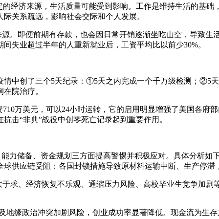
固定的经济来源，生活质量可能受到影响。工作是维持生活的基
人际关系疏远，影响社会交际和个人发展。
入来源。即便前期有存款，也会因日常开销逐渐坐吃山空，导致生
间失业超过半年的人重新就业后，工资平均比以前少30%。
疫情中创了三个5天纪录：①5天之内完成一个千万级检测；②5
病例在院治疗。
资710万美元，可以24小时运转，它的启用明显增强了美国各
抗击“非典”战役中创零死亡记录起到重要作用。
势、能力储备、资金规划三方面提高警惕并积极应对。具体分析如
全球供应链受阻：各国封锁措施导致原材料运输中断、生产停滞，
于求、经济恢复不乐观、通缩压力风险、高校毕业生竞争加剧等。劳
波动及地缘政治冲突加剧风险，创业成功率显著降低。现金流为生