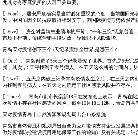
尤其对有家庭负担的人群至关重要。
〖Four〗、居安思危确实是当前必须重视的态度，当前国际
发，中国虽因全民抗疫取得相对安宁，但国际疫情形势依然严
〖Five〗、房企对营销总业绩考核严苛，“一年三换”现象普
市场下行期，传统营销手段失效，导致职业风险激增。
青岛应对疫情创下三个5天纪录震惊全世界,是哪三个?
〖One〗、青岛创造了5天三个记录震惊了世界。首先是5天
就；其次，5天寻找到了零号病人。在五天这么断的时间内，
〖Two〗、五天之内破三记录青岛疫情发生之后，在三天之
内找到零号病人，在五天之内确定了社区感染风险并不存在。
〖Three〗、青岛市副市长栾新18日在发布会上表示，青岛
次疫情不存在社区感染的风险。截至10月18日12时，青岛市共
应对疫情青岛市自然资源和规划局出台15条措施
青岛市自然资源和规划局出台全力应对疫情支持企业发展15条
做好疫情防控建设项目用地保障工作的通知》及有关规定，结