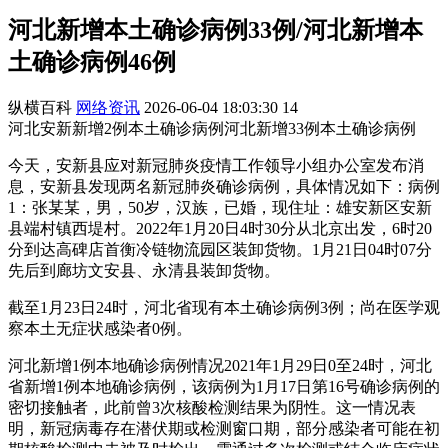
河北新增本土确诊病例33例/河北新增本
土确诊病例46例
纵横百科
网络资讯
2026-06-04 18:03:30
14
河北安新新增2例本土确诊病例河北新增33例本土确诊病例
今天，安新县应对新冠肺炎疫情工作领导小组办公室发布消
息，安新县发现两名新冠肺炎确诊病例，具体情况如下：病例
1：张某某，男，50岁，汉族，已婚，现住址：雄安新区安新
县端村镇西堤村。2022年1月20日4时30分从北京出发，6时20
分到达高碑店首衡冷链物流园区装卸货物。1月21日04时07分
先后到廊坊文安县、永清县装卸货物。
截至1月23日24时，河北省现有本土确诊病例3例；尚在医学观
察本土无症状感染者0例。
河北新增1例本地确诊病例情况2021年1月29日0至24时，河北
省新增1例本地确诊病例，该病例为1月17日第16号确诊病例的
密切接触者，此前曾3次核酸检测结果为阴性。这一情况表
明，新冠病毒存在潜伏期或检测窗口期，部分感染者可能在初