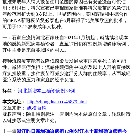
批准未成年人纳入疫苗使用范围的原因已有安全疫苗可供使
用：6月4日，科兴宣布已申报国家批准将科兴疫苗的紧急使用
年龄范围扩大到3岁以上。世界范围内，美国辉瑞和中德合作
的mRNA新冠疫苗复必泰也在5月获得了北美和欧盟的批准，
可用于12-15岁未成年人接种。
一：石家庄疫情河北石家庄自2021年1月初起，就陆续出现本
地的感染新冠病毒确诊者，直至17日仍有52例新增确诊病例，
其中主要是来自藁城区的村民。
接种流感疫苗能有效降低感染后发展成重症甚至死亡的可能
性。减轻医疗负担：流感住院病例中60岁及以上人群的直接医
疗负担较重，接种疫苗可减少这部分人群的住院率，从而减轻
医疗系统的压力和家庭的经济负担。
标签：
河北新增本土确诊病例33例
本文地址：
http://zhongduan.cc/45879.html
文章来源：
纵横百科
版权声明：
除非特别标注，否则均为本站原创文章，转载时请
以链接形式注明文章出处。
上一篇
浙江昨日新增确诊病例12例/浙江本土新增确诊病例今