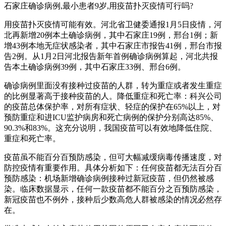
石家庄确诊病例,最小患者9岁,用疫苗扑灭疫情可行吗?
用疫苗扑灭疫情可能有效。河北省卫健委通报1月5日疫情，河
北再新增20例本土确诊病例，其中石家庄19例，邢台1例；新
增43例本地无症状感染者，其中石家庄市报告41例，邢台市报
告2例。从1月2日河北报告新年首例确诊病例算起，河北共报
告本土确诊病例39例，其中石家庄33例、邢台6例。
确诊病例里面没有接种过疫苗的人群，转为重症或者发生重症
的比例显著高于接种疫苗的人。降低重症和死亡率：科兴公司
的疫苗总体保护率，对所有症状、轻症的保护在65%以上，对
预防重症和进ICU监护病房和死亡病例的保护分别高达85%、
90.3%和83%。这充分说明，我国疫苗可以有效地降低住院、
重症和死亡率。
疫苗虽不能百分百预防感染，但可大幅减缓病毒传播速度，对
防控疫情有重要作用。具体分析如下：任何疫苗都无法百分百
预防感染：机场新增确诊病例接种过新冠疫苗，但仍然被感
染。临床数据显示，任何一款疫苗都不能百分之百预防感染，
新冠疫苗也不例外，接种后少数高危人群被感染的情况必然存
在。