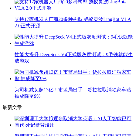
支持17家机器人厂商20多种构型 蚂蚁灵波LingBot-VLA
2.0正式开源
性能大提升 DeepSeek V4正式版灰度测试：9毛钱就能生
成游戏
为司机减负超13亿！市监局出手：货拉拉取消独家车贴
抽成降至9%
最新文章