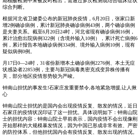
期核酸检测中未被及时检出，需通过多次检测或结合临床症状
综合判断。
根据河北省卫健委公布的新冠肺炎疫情，6月20日，张家口新
增2例确诊病例，累计新冠肺炎确诊病例43例，两个确诊病例
是夫妻关系。截至6月20日24时，河北省现有确诊病例16例，
累计治愈出院病例322例（含境外输入10例），累计死亡病例6
例，累计报告本地确诊病例334例、境外输入病例10例，现有
疑似病例0例。
月17日0—24时，31省份新增本土确诊病例2276例、本土无症
状感染者22853例，主要与新冠病毒奥密克戎变异株传播有
关，部分地区疫情形势较为严峻。
钟南山担忧的事发生!石家庄发重要禁令,各地紧急增援,让人揪
心
钟南山院士担忧的是国内会出现疫情反复、散发的情况，近日
石家庄的疫情状况印证了这一担忧。具体说明如下：钟南山院
士的担忧内容：钟南山院士早前表示，国内疫情不会出现像刚
开始那样的大规模暴发情况，因为中国已形成非常有效、严密
的防控体系，但他担忧国内会有疫情反复、散发出现的情况。