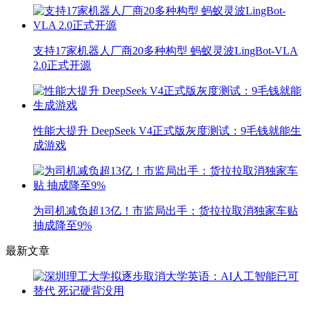
支持17家机器人厂商20多种构型 蚂蚁灵波LingBot-VLA
2.0正式开源
性能大提升 DeepSeek V4正式版灰度测试：9毛钱就能生
成游戏
为司机减负超13亿！市监局出手：货拉拉取消独家车贴
抽成降至9%
最新文章