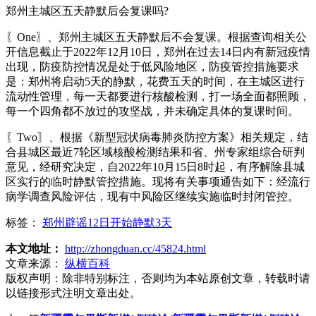
郑州主城区五天静默后会复课吗?
〖One〗、郑州主城区五天静默后不会复课。根据查询相关公
开信息截止于2022年12月10日，郑州在过去14日内有新冠疫情
出现，防疫防控情况是处于低风险地区，防疫管控措施要求
是：郑州将启动5天的静默，花费五天的时间，在主城区进行
流动性管理，每一天都要进行核酸检测，打一场全面都照顾，
每一个四角都不放过的攻坚战，并未确定具体的复课时间。
〖Two〗、根据《新型冠状病毒肺炎防控方案》相关规定，结
合县城区最近7轮区域核酸检测结果和省、州专家组综合研判
意见，经研究决定，自2022年10月15日8时起，有序解除县城
区实行的临时静默管控措施。现将有关事项通告如下：经流行
病学调查风险评估，现有中风险区继续实施临时封闭管控。
标签：
郑州辟谣12日开始静默3天
本文地址：
http://zhongduan.cc/45824.html
文章来源：
纵横百科
版权声明：
除非特别标注，否则均为本站原创文章，转载时请
以链接形式注明文章出处。