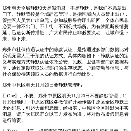
郑州明天全域静默3天是假消息。不是静默，是我们不愿意出
门了。静默管控是全域静态管理，是指区域内人员禁止出户，
管控区人员禁止出单元，参加核酸采样即出即回，全体市民非
必要一律不出门、不上街、不到公共场所。为有效阻断疫情蔓
延，迅速切断传播链，广大市民停止非必要流动，让城市慢下
来、静下来。
郑州市社保待遇认证中的静默认证，是指通过多部门数据比对
实现无需人工干预的认证方式。具体内容如下：静默认证的定
义与实现方式静默认证依托公安、民政、卫健等部门的数据共
享，通过定期获取这些部门的生存状态、户籍变动等信息，与
社会保险待遇领取人员的数据进行自动比对。
郑州中原区明天11月20日要静默管理吗
〖One〗、不要。郑州中原区明天11月20日不要静默管理，11
月19日晚间，中原区辖区各微信群开始传播中原区全区静默三
天的消息，引起大面积恐慌，经核实，中原区全区静默为不实
消息，请广大居民群众以官方发布为准，将对散布虚假消息者
进行追责。