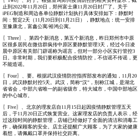
〖Two〗、封了。根据查询郑州疫情防控的相关资料显示，截
止到2022年11月20日，郑州富士康11月20日封厂了。关于
iPEG制造和周边各单位静默计划执行具体安排如下：静默时
间：暂定2天（11月20日到11月21日），静默地点：统一安排
至豫康北，富鑫公寓/裕鸿公寓。
〖Three〗、第四个新消息，第五个新消息，昨日郑州市中原
区很多居民在微信群疯传中原区要静默管理3天，经过今日凌
晨中原区有关部门辟谣称为谣言，但对一部分小区实行管控3
日。非常时期，我们要积极配合疫情防控，不信谣不传谣，更
不能造谣。
〖Four〗、要。根据武汉疫情防控指挥部发布的通知，11月20
日，武汉静默封控5天。武汉，简称“汉”，别称江城，是湖北
省省会，中部六省唯一的副省级市，特大城市，中国中部地区
的中心城市。
〖Five〗、北京的理发店自11月15日起因疫情静默管理五天
后，于11月20日正式恢复营业。这家理发店的负责人表示，经
过这段时间的静默管理，店铺已经做好了全面的清洁和消毒工
作，确保顾客的安全。店主还提醒广大顾客，为了大家的健康
着想，请佩戴口罩并保持社交距离。