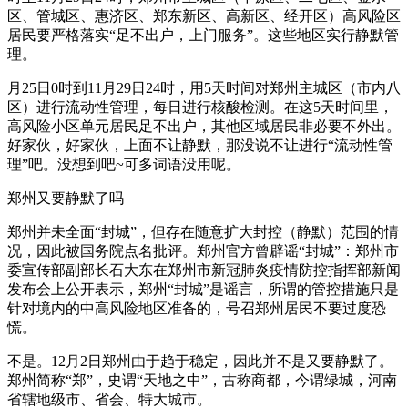
区、管城区、惠济区、郑东新区、高新区、经开区）高风险区
居民要严格落实“足不出户，上门服务”。这些地区实行静默管
理。
月25日0时到11月29日24时，用5天时间对郑州主城区（市内八
区）进行流动性管理，每日进行核酸检测。在这5天时间里，
高风险小区单元居民足不出户，其他区域居民非必要不外出。
好家伙，好家伙，上面不让静默，那没说不让进行“流动性管
理”吧。没想到吧~可多词语没用呢。
郑州又要静默了吗
郑州并未全面“封城”，但存在随意扩大封控（静默）范围的情
况，因此被国务院点名批评。郑州官方曾辟谣“封城”：郑州市
委宣传部副部长石大东在郑州市新冠肺炎疫情防控指挥部新闻
发布会上公开表示，郑州“封城”是谣言，所谓的管控措施只是
针对境内的中高风险地区准备的，号召郑州居民不要过度恐
慌。
不是。12月2日郑州由于趋于稳定，因此并不是又要静默了。
郑州简称“郑”，史谓“天地之中”，古称商都，今谓绿城，河南
省辖地级市、省会、特大城市。