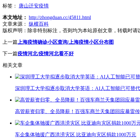
标签：
唐山迁安疫情
本文地址：
http://zhongduan.cc/45811.html
文章来源：
纵横百科
版权声明：
除非特别标注，否则均为本站原创文章，转载时请
上一篇
上海疫情确诊小区查询/上海疫情小区分布图
下一篇
疫情河北/疫情河北看不好
相关文章
深圳理工大学拟逐步取消大学英语：AI人工智能已可替代
高管薪资归零、全员降薪！百强车商兰天集团回应暴雷传
车企集体驰援广西洪涝灾区 比亚迪向灾区捐款1000万元