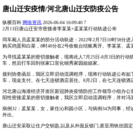
唐山迁安疫情/河北唐山迁安防疫公告
纵横百科
网络资讯
2026-06-04 16:09:40
7
2月13日唐山迁安市密接者李某某+孟某某行动轨迹公布
同车厢人员孟某某的部分活动轨迹：2022年2月7日10时58分
购买鸡蛋和白菜，8时40分在2号收银台结账离开。李某某、孟
为寻找孟某某的密切接触者，现将此人7月25日-8月3日的行动轨迹
车，然后打车回到张家口宣化锦秀家园姐姐家。
接到协查函后，我区立即启动流调程序，现将行动轨迹公布如下：
车，现金支付。在七天连锁酒店居住。8月2日，在七天连锁酒店
河北唐山海港经济开发区新冠肺炎疫情防控工作领导小组办公室
阳性密接孟某的密切接触者，我区立即启动流调程序，并对冯
病例32：孟某某，女，家住沁和园小区，与病例34为同事，经诊
外出。
唐山迁安采取让住户交钥匙,以及从外面反锁门,甚至用铁丝固定