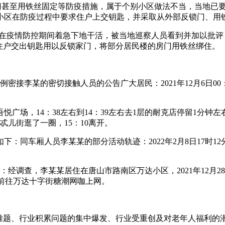
锁门甚至用铁丝固定等防疫措施，属于个别小区做法不当，当地已
小区在防疫过程中要求住户上交钥匙，并采取从外部反锁门、用
农在疫情防控期间着急下地干活，被当地巡察人员看到并加以批评
住户交出钥匙用以反锁家门，将部分居民楼的房门用铁丝绑住。
病例密接李某的密切接触人员的公告广大居民：2021年12月6日
吾悦广场，14：38左右到14：39左右去1层的耐克店停留1分钟左
面忒儿街逛了一圈，15：10离开。
同车厢人员李某某的部分活动轨迹：2022年2月8日17时12分
布：经调查，李某某居住在唐山市路南区万达小区，2021年12月28日
租车前往万达十字街糖潮网咖上网。
障难题、行业积累问题的集中爆发、行业受重创及对老年人福利的