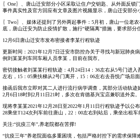
〖One〗、唐山迁安部分小区采取让住户交钥匙、从外面反
事件真实性及官方回应有文章及图片视频显示，唐山迁安部分
〖Two〗、媒体还提到了另外两起事件：5月初，唐山一位老
底，唐山迁安为防止疫情扩散，施行“硬隔离”措施，要求部分
12月6日唐山迁安市发布密接者李某行程轨迹
更新时间：2021年12月7日迁安市防控办关于寻找与新冠肺炎
例刘某某列车同车厢人员李某，目前在我市。
密切接触者刘某某行程轨迹：4月24日14：36左右从5号门进入
左右，15：05乘扶梯从2号门离开，15：06左右去吾悦广场后
接函后我市立即对其二人进行流行病学调查，其部分活动轨迹如下：
2月6日18时到2月11日21时，多次在肯德基兴宝店兼职送外卖。
现将李某某2021年12月28日至2022年1月11日行程轨迹予以公
28乘坐T124次列车前往唐山，22：00左右到站后，乘坐出
关注:“抗疫三年”,养老院都在苦撑!
“抗疫三年”养老院面临多重困境，包括严格封控下的需求保