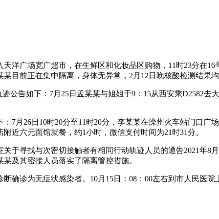
进入天洋广场宽广超市，在生鲜区和化妆品区购物，11时23分在16号
某某目前正在集中隔离，身体无异常，2月12日晚核酸检测结果
公告如下：7月25日孟某某与姐姐于9：15从西安乘D2582去大
7月26日10时20分至11时20分，李某某在滦州火车站门口
附近六元面馆就餐，约1小时，微信支付时间为21时31分。
关于寻找与次密切接触者有相同行动轨迹人员的通告2021年8
某某及其密接人员落实了隔离管控措施。
断确诊为无症状感染者。10月15日：08：00左右到市人民医院上