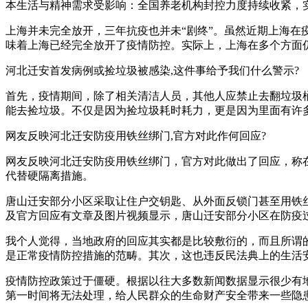
本生活与精神需求受影响：全国养老机构封控力度持续收紧，实
上海并未完全放开，三年抗疫也并未“剧终”。虽然近期上海
味着上海已经完全放开了疫情防控。实际上，上海在多个方面
河北迁安首发病例或捡垃圾被感染,这件事给予我们什么警示?
首先，疫情期间，除了相关清洁人员，其他人应禁止去翻垃圾
能去捡垃圾。不仅是因为捡垃圾耗时耗力，更是因为里面有许
网友反映河北迁安防疫用铁丝绑门,官方对此作何回应?
网友反映河北迁安防疫用铁丝绑门，官方对此做出了回应，称
代替硬隔离措施。
唐山迁安部分小区采取让住户交钥匙、从外面反锁门甚至用铁
及官方回应有文章及图片视频显示，唐山迁安部分小区在防疫
我个人觉得，当地政府的回应其实都是比较敷衍的，而且所谓
是正常疫情防控措施的范畴。其次，这也违反民法典上的生活
疫情防控政策过于僵硬。根据以往大多数新闻数据显示很少有
第一时间将无法处理，给人民群众的生命财产安全带来一些隐