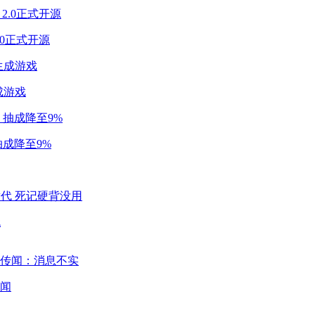
2.0正式开源
成游戏
成降至9%
代
闻