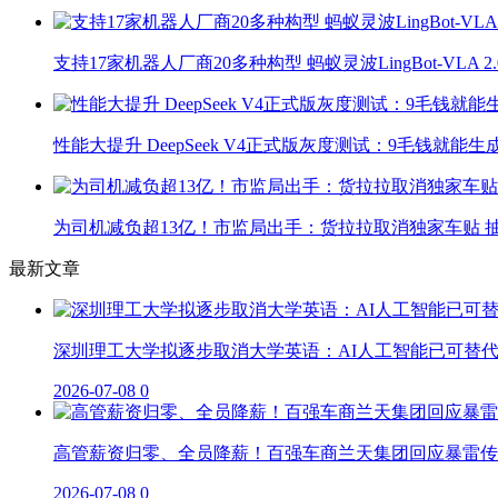
支持17家机器人厂商20多种构型 蚂蚁灵波LingBot-VLA 
性能大提升 DeepSeek V4正式版灰度测试：9毛钱就能生
为司机减负超13亿！市监局出手：货拉拉取消独家车贴 抽
最新文章
深圳理工大学拟逐步取消大学英语：AI人工智能已可替
2026-07-08
0
高管薪资归零、全员降薪！百强车商兰天集团回应暴雷传
2026-07-08
0