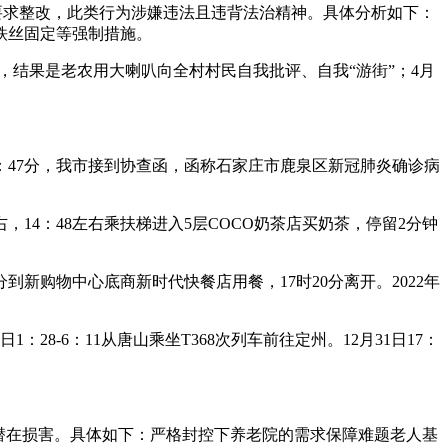
要求整改，此类行为涉嫌违法且违背法治精神。具体分析如下：
铁丝固定等强制措施。
，结果是老农用大喇叭向全村村民自我批评、自我“游街”；4月
00：47分，我市接到协查函，函称石家庄市鹿泉区新冠肺炎确诊病
右，14：48左右乘扶梯进入5层COCO奶茶店买奶茶，停留2分钟
到新购物中心底商新时代快餐店用餐，17时20分离开。2022年
1：28-6：11从唐山乘坐T368次列车前往定州。12月31日17：
潜在损害。具体如下：严格封控下养老院的需求保障难题老人基