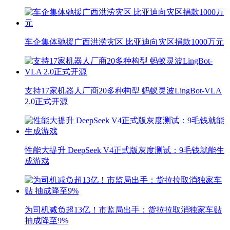
车企集体驰援广西洪涝灾区 比亚迪向灾区捐款1000万元
支持17家机器人厂商20多种构型 蚂蚁灵波LingBot-VLA
2.0正式开源
性能大提升 DeepSeek V4正式版灰度测试：9毛钱就能生
成游戏
为司机减负超13亿！市监局出手：货拉拉取消独家车贴
抽成降至9%