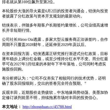
排名就从第169位飙升至第2位。
本轮股价大涨的导火索是6月2日的投资者沟通会，铠侠向投资
者披露了分红政策与资本开支规划的最新动向。
铠侠表示，伴随多年期客户长期签约量增长，公司业绩高速增
长并非短期行情。
公司社长Hiroo Ota透露，多家大型云服务商正洽谈签约，合作
周期不只覆盖2028财年，还延伸至2029年及以后。
在资本回报方面，铠侠透露正研究推行渐进式分红政策，目标
逐年稳步上调分红金额，或至少维持分红水平不变。而分红最
早可在2027年3月结束的本财年下半年落地，公司同时考虑实
施股份回购。
有分析师认为：“公司不仅夯实了相较同行的技术优势，还明
确了股东回报细则，交出的答卷完全符合预期。”
反观丰田，近期股价走势疲软，中东地缘局势动荡、美墨加协
定修订谈判前景不明，持续拖累市场对丰田的投资信心。
本文地址：
http://zhongduan.cc/45788.html