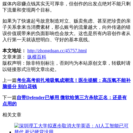
媒体内容赚点钱其实无可厚非，但创作的出发点绝对不能只剩
下流量和变现两个目标。
如果为了快速起号故意制造对立、贩卖焦虑、甚至把珍贵的亲
子关系拿来当消费素材，那么账号的流量越大，向外传递的错
误价值观带来的负面影响也会放大。这也是所有内容创作者从
入行第一天就该想明白、守好的基本底线。
本文地址：
http://zhongduan.cc/45757.html
文章来源：
纵横百科
版权声明：
除非特别标注，否则均为本站原创文章，转载时请
以链接形式注明文章出处。
上一篇
考生高考前扎堆吸氧成潮流！医生提醒：高压氧不能补
脑提分 别白花钱
下一篇
自带Defender已够用 微软给第三方杀软正名：还是有
点用的
相关文章