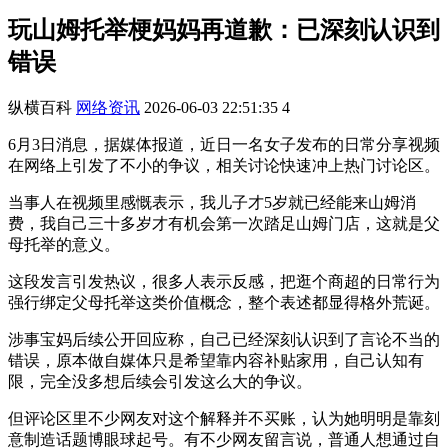
玩山姆托举梗妈妈再道歉：已深刻认识到
错误
纵横百科
网络资讯
2026-06-03 22:51:35
4
6月3日消息，据媒体报道，近日一名女子发布的日常分享视频
在网络上引发了不小的争议，相关讨论快速冲上热门讨论区。
当事人在视频里感慨表示，我儿子才5岁就已经能来山姆消
费，我自己三十多岁才有机会第一次踏足山姆门店，这就是父
母托举的意义。
这段发言引发热议，很多人表示反感，把逛个商超的日常行为
强行绑定父母托举这类价值概念，整个表述都显得格外荒诞。
涉事宝妈后续公开回应称，自己已经深刻认识到了言论不当的
错误，原本做自媒体只是希望靠内容补贴家用，自己认知有
限，完全没多想后续会引发这么大的争议。
但评论区里不少网友对这个解释并不买账，认为她明明是靠刻
意制造话题博眼球起号。有不少网友留言说，普通人想通过自