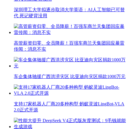
深圳理工大学拟逐步取消大学英语：AI人工智能已可替
代 死记硬背没用
高管薪资归零、全员降薪！百强车商兰天集团回应暴雷
传闻：消息不实
车企集体驰援广西洪涝灾区 比亚迪向灾区捐款1000万元
支持17家机器人厂商20多种构型 蚂蚁灵波LingBot-VLA
2.0正式开源