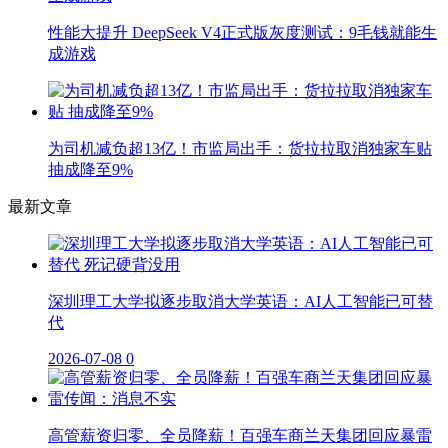
性能大提升 DeepSeek V4正式版灰度测试：9毛钱就能生
成游戏
为司机减负超13亿！市监局出手：货拉拉取消独家车贴
抽成降至9%
最新文章
深圳理工大学拟逐步取消大学英语：AI人工智能已可替
代
2026-07-08
0
高管薪资归零、全员降薪！百强车商兰天集团回应暴雷