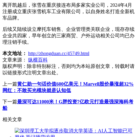
离开凯越后，张雪在重庆接连布局多家实业公司，2024年4月
注册成立重庆张雪机车工业有限公司，以自身姓名打造全新机
车品牌。
后续又陆续设立摩托车销售、企业管理类关联企业，现存存续
企业共四家，早年创立的三家商贸、户外运动相关公司均已办
理注销手续。
本文地址：
http://zhongduan.cc/45749.html
文章来源：
纵横百科
版权声明：
除非特别标注，否则均为本站原创文章，转载时请
以链接形式注明文章出处。
上一篇
黄仁勋一句话价值600亿美元！Marvell股价暴涨超32%
网红：不敢买光模块就是认知低
下一篇
最深可达11000米！G胖投资7亿欧元打造最强深海科考
船
相关文章