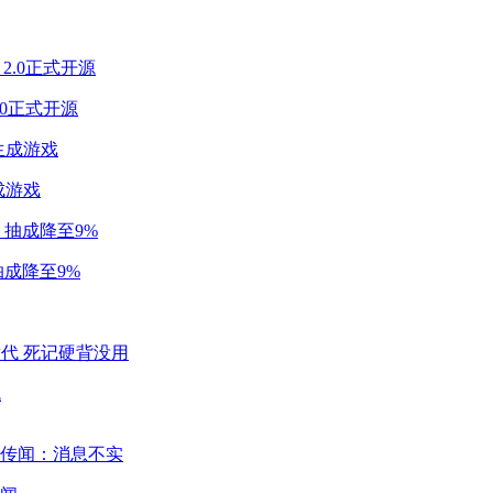
2.0正式开源
成游戏
成降至9%
代