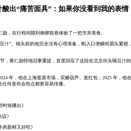
豆汁酸出“痛苦面具”：如果你没看到我的表
O 黄仁勋，在行程间隙到南锣鼓巷体验了一把市井美食。
豆汁”。镜头前的他完全没有心理准备，刚入口便瞬间眉头紧锁，
演讲环节，黄仁勋特地旧事重提，首度回应了这段在北京街头喝豆汁
2024 年，他在上海逛菜市场，买糖葫芦、发红包；2025 年
比任何发布会热点都更容易传播。
晚些时候播出》
热议》
赞牛肉新鲜又好吃》