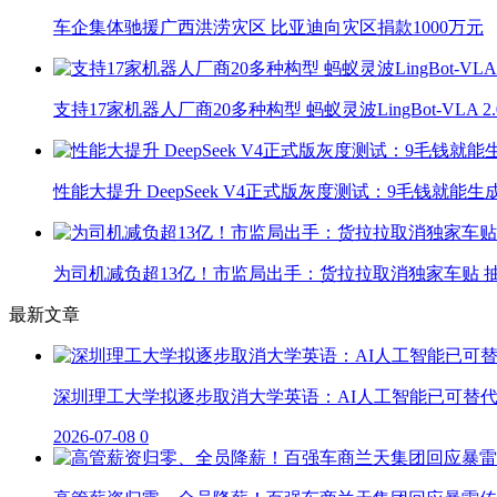
车企集体驰援广西洪涝灾区 比亚迪向灾区捐款1000万元
支持17家机器人厂商20多种构型 蚂蚁灵波LingBot-VLA 
性能大提升 DeepSeek V4正式版灰度测试：9毛钱就能生
为司机减负超13亿！市监局出手：货拉拉取消独家车贴 抽
最新文章
深圳理工大学拟逐步取消大学英语：AI人工智能已可替
2026-07-08
0