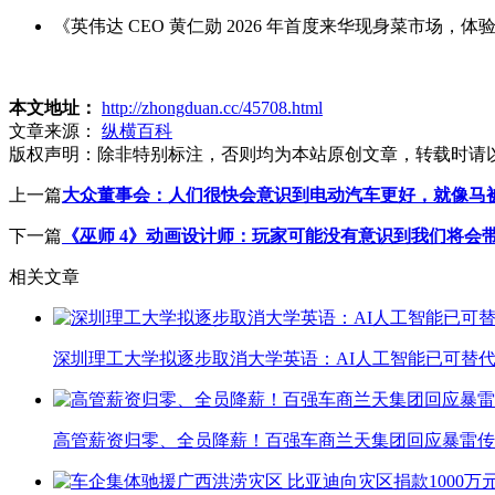
《英伟达 CEO 黄仁勋 2026 年首度来华现身菜市场，
本文地址：
http://zhongduan.cc/45708.html
文章来源：
纵横百科
版权声明：
除非特别标注，否则均为本站原创文章，转载时请
上一篇
大众董事会：人们很快会意识到电动汽车更好，就像马被
下一篇
《巫师 4》动画设计师：玩家可能没有意识到我们将会
相关文章
深圳理工大学拟逐步取消大学英语：AI人工智能已可替代
高管薪资归零、全员降薪！百强车商兰天集团回应暴雷传