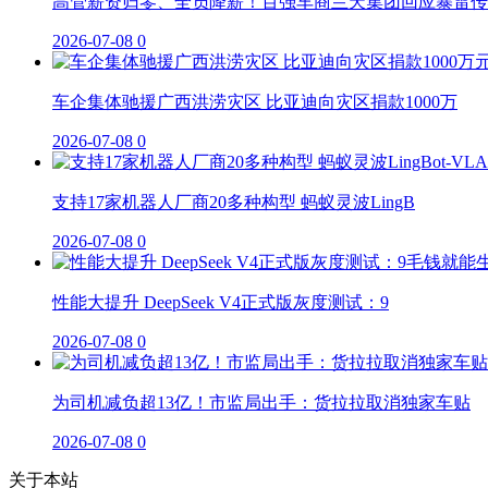
高管薪资归零、全员降薪！百强车商兰天集团回应暴雷传
2026-07-08
0
车企集体驰援广西洪涝灾区 比亚迪向灾区捐款1000万
2026-07-08
0
支持17家机器人厂商20多种构型 蚂蚁灵波LingB
2026-07-08
0
性能大提升 DeepSeek V4正式版灰度测试：9
2026-07-08
0
为司机减负超13亿！市监局出手：货拉拉取消独家车贴
2026-07-08
0
关于本站