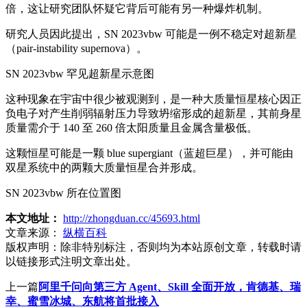
倍，这让研究团队怀疑它背后可能有另一种爆炸机制。
研究人员因此提出，SN 2023vbw 可能是一例不稳定对超新星
（pair-instability supernova）。
SN 2023vbw 罕见超新星示意图
这种现象在宇宙中很少被观测到，是一种大质量恒星核心因正
负电子对产生削弱辐射压力导致坍缩形成的超新星，其前身星
质量需介于 140 至 260 倍太阳质量且金属含量极低。
这颗恒星可能是一颗 blue supergiant（蓝超巨星），并可能由
双星系统中的两颗大质量恒星合并形成。
SN 2023vbw 所在位置图
本文地址：
http://zhongduan.cc/45693.html
文章来源：
纵横百科
版权声明：
除非特别标注，否则均为本站原创文章，转载时请
以链接形式注明文章出处。
上一篇
阿里千问向第三方 Agent、Skill 全面开放，肯德基、瑞
幸、蜜雪冰城、东航将首批接入