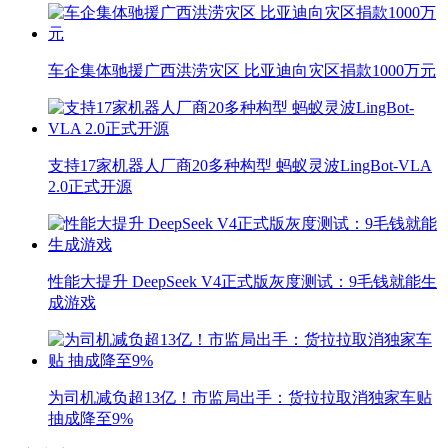
车企集体驰援广西洪涝灾区 比亚迪向灾区捐款1000万元
支持17家机器人厂商20多种构型 蚂蚁灵波LingBot-VLA
2.0正式开源
性能大提升 DeepSeek V4正式版灰度测试：9毛钱就能生
成游戏
为司机减负超13亿！市监局出手：货拉拉取消独家车贴
抽成降至9%