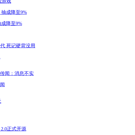
成游戏
成降至9%
代
闻