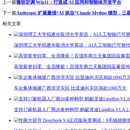
上一篇
微软定调 Win11：打造成 AI 应用和智能体开发平台
下一篇
Anthropic 扩展最强“AI 抓虫”Claude Mythos 模型
相关文章
深圳理工大学拟逐步取消大学英语：AI人工智能已可替代
高管薪资归零、全员降薪！百强车商兰天集团回应暴雷传
车企集体驰援广西洪涝灾区 比亚迪向灾区捐款1000万元
支持17家机器人厂商20多种构型 蚂蚁灵波LingBot-VLA 