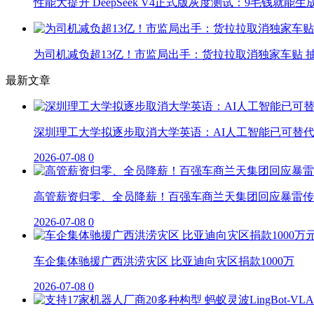
性能大提升 DeepSeek V4正式版灰度测试：9毛钱就能生
为司机减负超13亿！市监局出手：货拉拉取消独家车贴 抽
最新文章
深圳理工大学拟逐步取消大学英语：AI人工智能已可替
2026-07-08
0
高管薪资归零、全员降薪！百强车商兰天集团回应暴雷传
2026-07-08
0
车企集体驰援广西洪涝灾区 比亚迪向灾区捐款1000万
2026-07-08
0