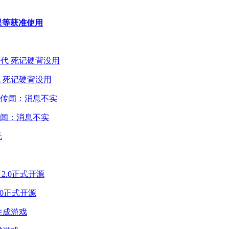
，三星等获准使用
 死记硬背没用
闻：消息不实
2.0正式开源