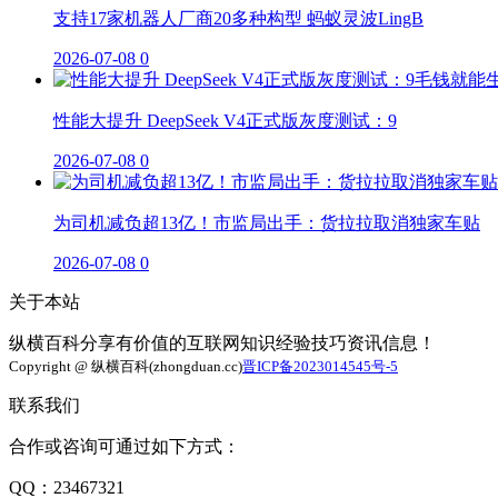
支持17家机器人厂商20多种构型 蚂蚁灵波LingB
2026-07-08
0
性能大提升 DeepSeek V4正式版灰度测试：9
2026-07-08
0
为司机减负超13亿！市监局出手：货拉拉取消独家车贴
2026-07-08
0
关于本站
纵横百科分享有价值的互联网知识经验技巧资讯信息！
Copyright @ 纵横百科(zhongduan.cc)
晋ICP备2023014545号-5
联系我们
合作或咨询可通过如下方式：
QQ：23467321