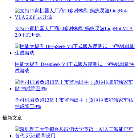
支持17家机器人厂商20多种构型 蚂蚁灵波LingBot-VLA
2.0正式开源
性能大提升 DeepSeek V4正式版灰度测试：9毛钱就能生
成游戏
为司机减负超13亿！市监局出手：货拉拉取消独家车贴
抽成降至9%
最新文章