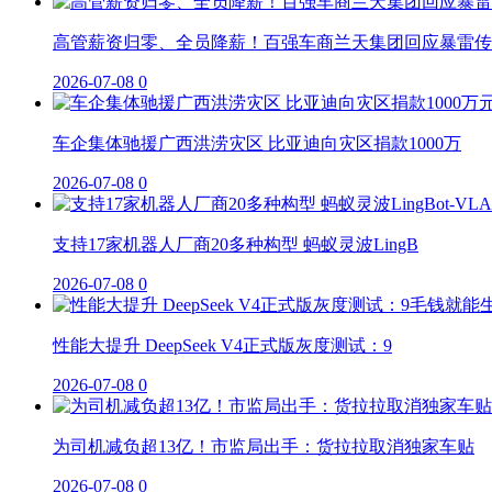
高管薪资归零、全员降薪！百强车商兰天集团回应暴雷传
2026-07-08
0
车企集体驰援广西洪涝灾区 比亚迪向灾区捐款1000万
2026-07-08
0
支持17家机器人厂商20多种构型 蚂蚁灵波LingB
2026-07-08
0
性能大提升 DeepSeek V4正式版灰度测试：9
2026-07-08
0
为司机减负超13亿！市监局出手：货拉拉取消独家车贴
2026-07-08
0