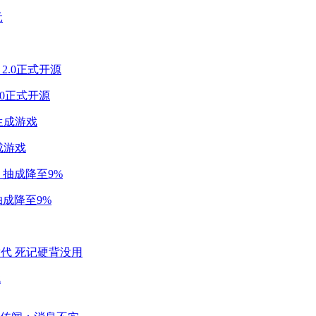
2.0正式开源
成游戏
成降至9%
代