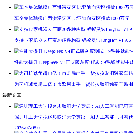
车企集体驰援广西洪涝灾区 比亚迪向灾区捐款1000万元
支持17家机器人厂商20多种构型 蚂蚁灵波LingBot-VLA 
性能大提升 DeepSeek V4正式版灰度测试：9毛钱就能生
为司机减负超13亿！市监局出手：货拉拉取消独家车贴 抽
最新文章
深圳理工大学拟逐步取消大学英语：AI人工智能已可替
2026-07-08
0