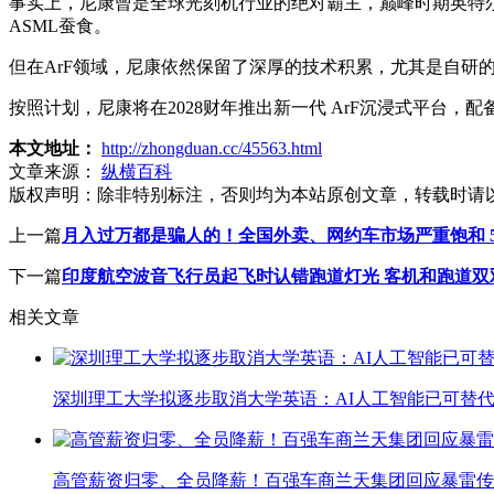
事实上，尼康曾是全球光刻机行业的绝对霸主，巅峰时期英特尔8
ASML蚕食。
但在ArF领域，尼康依然保留了深厚的技术积累，尤其是自研
按照计划，尼康将在2028财年推出新一代 ArF沉浸式平台，
本文地址：
http://zhongduan.cc/45563.html
文章来源：
纵横百科
版权声明：
除非特别标注，否则均为本站原创文章，转载时请
上一篇
月入过万都是骗人的！全国外卖、网约车市场严重饱和 5
下一篇
印度航空波音飞行员起飞时认错跑道灯光 客机和跑道双
相关文章
深圳理工大学拟逐步取消大学英语：AI人工智能已可替代
高管薪资归零、全员降薪！百强车商兰天集团回应暴雷传