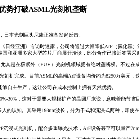
优势打破ASML光刻机垄断
下，日本光刻巨头尼康正准备发起反击。
）近日接受《日经亚洲》专访时透露，公司将通过大幅降低ArF（氟
美国和亚洲多家大型芯片厂商展开洽谈，部分合作已接近签署采
额，尤其是在极紫外（EUV）光刻机领域拥有绝对垄断权。不过在
光刻机完成。目前ASML的高端ArF设备均价约为8250万美
能够自主生产，这让公司在成本控制上拥有天然优势。
 20%-30%，这对于需要大规模扩产的晶圆厂来说，意味着能节
多人的认知。其采用193nm波长，分为干式和沉浸式两种，即使
rF沉浸式光刻机，配合多重曝光技术，ArF设备甚至可以量产7n