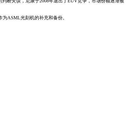
判断失误，尼康于2008年退出了EUV竞争，市场份额逐渐被
作为ASML光刻机的补充和备份。