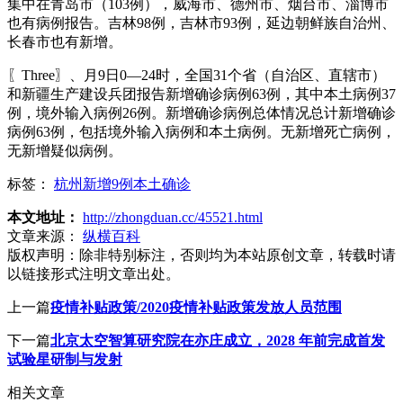
集中在青岛市（103例），威海市、德州市、烟台市、淄博市
也有病例报告。吉林98例，吉林市93例，延边朝鲜族自治州、
长春市也有新增。
〖Three〗、月9日0—24时，全国31个省（自治区、直辖市）
和新疆生产建设兵团报告新增确诊病例63例，其中本土病例37
例，境外输入病例26例。新增确诊病例总体情况总计新增确诊
病例63例，包括境外输入病例和本土病例。无新增死亡病例，
无新增疑似病例。
标签：
杭州新增9例本土确诊
本文地址：
http://zhongduan.cc/45521.html
文章来源：
纵横百科
版权声明：
除非特别标注，否则均为本站原创文章，转载时请
以链接形式注明文章出处。
上一篇
疫情补贴政策/2020疫情补贴政策发放人员范围
下一篇
北京太空智算研究院在亦庄成立，2028 年前完成首发
试验星研制与发射
相关文章