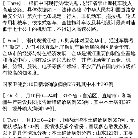
〖Three〗、根据中国现行法律法规，浙江省禁止摩托车驶入
高速公路。具体依据如下：法律基础《中华人民共和国道路交
通安全法》第六十七条规定：行人、非机动车、拖拉机、轮式
专用机械车、铰接式客车、全挂拖斗车以及其他设计最高时速
低于七十公里的机动车，不得进入高速公路。
〖Four〗、浙代表浙江省，G则具体对应金华市。通过车牌号
码“浙G”，人们可以直观地了解到车辆所属的地区是金华市。
金华市的经济与特色经济发展：金华是浙江重要的制造业基地
和商贸中心，拥有发达的民营经济。其产业涵盖了五金、机
械、纺织、服装、电子等多个领域，不少产品在国内外市场都
有较高的知名度。
国家卫健委:10日新增确诊病例555例,其中本土397例
〖One〗、月10日0—24时，31个省（自治区、直辖市）和新
疆生产建设兵团报告新增确诊病例555例，其中本土病例397
例，境外输入病例158例。
〖Two〗、月10日0—24时，国内新增本土确诊病例397例，无
症状感染者703例，疫情涉及多个省份，呈现多点散发态势。
以下是具体情况分析：本土确诊病例分布：山东121例，主要