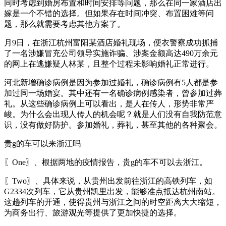
同时考虑到婚房布置和时间安排等问题，那么在同一家酒店出
嫁是一个不错的选择。但如果存在时间冲突、布置困难等问
题，那么就需要考虑其他方案了。
月9日，在浙江杭州富阳某酒店婚礼现场，便衣警察成功抓捕
了一名涉嫌冒充公司领导实施诈骗、涉案金额高达490万余元
的网上在逃嫌疑人林某，且整个过程未影响婚礼正常进行。
河北新增确诊病例是因为参加过婚礼，确诊病例有5人都是参
加过同一场婚宴。其中还有一名确诊病例感染者，曾参加过葬
礼。从这些确诊病例上可以看出，是人在传人，形势非常严
峻。为什么会出现人传人的机会呢？就是人们没有自我防范意
识，没有做好防护。参加婚礼，葬礼，甚至其他的各种聚会。
贵g的车可以来浙江吗
〖One〗、根据两地的疫情报告，贵g的车不可以去浙江。
〖Two〗、具体来说，从贵州出发前往浙江的高铁列车，如
G2334次列车，它从贵州凯里出发，能够准点抵达杭州南站。
这趟列车的开通，使得贵州与浙江之间的时空距离大大缩短，
为商务出行、旅游观光等提供了更加快捷的选择。