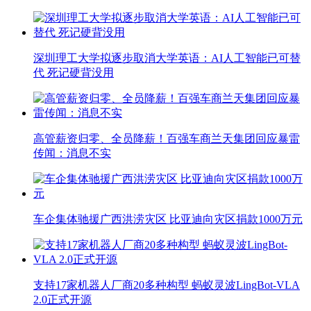
深圳理工大学拟逐步取消大学英语：AI人工智能已可替
代 死记硬背没用
高管薪资归零、全员降薪！百强车商兰天集团回应暴雷
传闻：消息不实
车企集体驰援广西洪涝灾区 比亚迪向灾区捐款1000万元
支持17家机器人厂商20多种构型 蚂蚁灵波LingBot-VLA
2.0正式开源