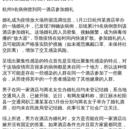
杭州9名病例曾到同一酒店参加婚礼
婚礼成为疫情放大场所据流调信息，1月22日杭州某酒店举办
的一场婚礼中，已发现7例确诊病例，后续累计9名病例曾到该
酒店参加婚礼。这场婚礼因人员密集、接触频繁，成为病毒传
播的“放大器”，导致疫情在短时间内快速扩散。参加婚礼的人
员可能因未严格落实防护措施（如未规范佩戴口罩、未保持社
交距离），增加了交叉感染风险。
呈现出聚集性感染的特点首先是呈现出聚集性感染的特点，对
于这场疫情而言很多的病例都是来自同一个地方，所以这种情
况下可能是存在一些感染的人群在同一个酒店参加了一些聚
会，从而使得其中的一个患者感染给了其他健康的人群。
男子在同一家酒店与两名女生办婚礼但均未登记结婚，系当地
交通局人员，已被开除。近日，有网友爆料称，浙江丽水松阳
县一交通局职工潘某某在5月份分别与两名女子举办了婚礼酒
席，但均未在民政局登记结婚。此事引发了社会广泛关注。
综上所述，男方在酒店办婚礼时，女方是否能在同一家酒店出
嫁并没有固定的答案。如果酒店条件允许且双方家庭都同意，