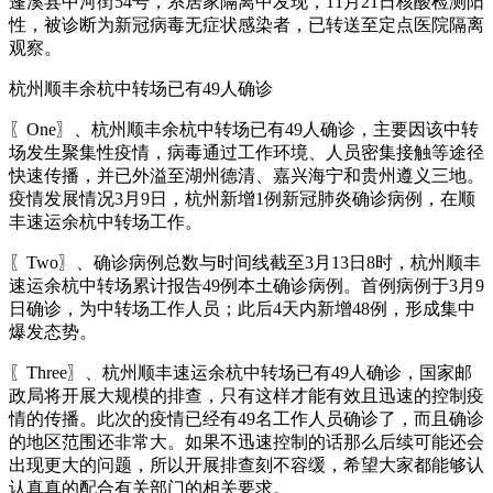
蓬溪县中河街54号，系居家隔离中发现，11月21日核酸检测阳
性，被诊断为新冠病毒无症状感染者，已转送至定点医院隔离
观察。
杭州顺丰余杭中转场已有49人确诊
〖One〗、杭州顺丰余杭中转场已有49人确诊，主要因该中转
场发生聚集性疫情，病毒通过工作环境、人员密集接触等途径
快速传播，并已外溢至湖州德清、嘉兴海宁和贵州遵义三地。
疫情发展情况3月9日，杭州新增1例新冠肺炎确诊病例，在顺
丰速运余杭中转场工作。
〖Two〗、确诊病例总数与时间线截至3月13日8时，杭州顺丰
速运余杭中转场累计报告49例本土确诊病例。首例病例于3月9
日确诊，为中转场工作人员；此后4天内新增48例，形成集中
爆发态势。
〖Three〗、杭州顺丰速运余杭中转场已有49人确诊，国家邮
政局将开展大规模的排查，只有这样才能有效且迅速的控制疫
情的传播。此次的疫情已经有49名工作人员确诊了，而且确诊
的地区范围还非常大。如果不迅速控制的话那么后续可能还会
出现更大的问题，所以开展排查刻不容缓，希望大家都能够认
认真真的配合有关部门的相关要求。