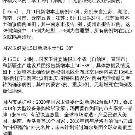
外输入18例，本土1例（湖南）；无新增死亡及疑似病例。
〖Four〗、月11日新增本土病例61例，分别来自江苏、湖北、
湖南、河南、云南五省：江苏：8月11日0-24时，江苏新增本
土确诊病例38例，其中南京市报告1例，扬州市报告37例。这
38例病例中，15例为轻型，23例为普通型，所有病例均在定点
医院隔离治疗。
国家卫健委:15日新增本土“42+38”
月15日0—24时，国家卫健委通报31个省（自治区、直辖市）
和新疆生产建设兵团报告新增本土“42+38”，具体数据及情况
如下：新增本土确诊病例42例地区分布北京14例内蒙古13例上
海9例辽宁3例河北2例重庆1例特殊情况含4例由无症状感染者
转为确诊病例，其中内蒙古3例、重庆1例。无新增死亡病例及
疑似病例。
国内市场扩容：2020年国家卫健委计划新增42台伽玛刀，叠加
2018年大型设备采购松绑政策，玛西普作为国内市占率第一品
牌（超50%）有望快速放量。全球市场渗透：产品已进入美
国、越南、摩洛哥等10个国家，2018年赠与摩洛哥的伽玛刀成
为“中国智造”外交名片，未来计划通过海尔集团全球渠道覆盖
50国。