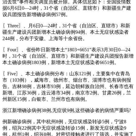
治去世”事件相关调度员被开除。具体信息如下：全国疫情数
据6月6日0—24时，31个省（自治区、直辖市）和新疆生产建
设兵团报告新增确诊病例57例。
〖Three〗、月6日0—24时，31个省（自治区、直辖市）和新
疆生产建设兵团新增本土确诊病例94例、本土无症状感染者
244例，分布于安徽、上海等十余省份。
〖Four〗、省份昨日新增本土“1803+6651”表示3月30日0—24
时，31个省（自治区、直辖市）和新疆生产建设兵团报告新增
本土确诊病例1803例，新增本土无症状感染者6651例。
〖Five〗、本土确诊病例分布：山东121例，主要集中在青岛
市（103例），威海市、德州市、烟台市、淄博市也有病例报
告。吉林98例，吉林市93例，延边朝鲜族自治州、长春市也有
新增。江苏36例，连云港市34例，南京市2例。甘肃26例，兰
州新区15例，白银市、兰州市也有病例。
浙江新增确诊病例38例,无症状9例,这些确诊者的病情严重吗?
例新确诊病例，其中杭州8例，无症状感染转诊5例，宁波8
例，绍兴22例其中无症状感染转诊15例，新发无症状感染9
例，杭州1例，绍兴8例。对密切接触者进行了筛选，并实施了