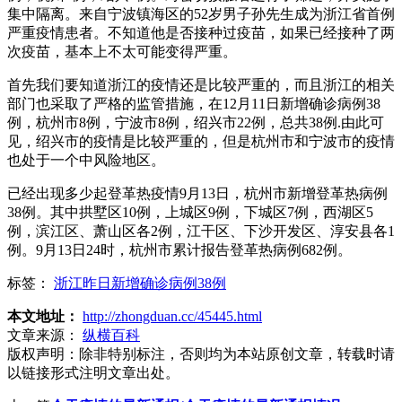
集中隔离。来自宁波镇海区的52岁男子孙先生成为浙江省首例
严重疫情患者。不知道他是否接种过疫苗，如果已经接种了两
次疫苗，基本上不太可能变得严重。
首先我们要知道浙江的疫情还是比较严重的，而且浙江的相关
部门也采取了严格的监管措施，在12月11日新增确诊病例38
例，杭州市8例，宁波市8例，绍兴市22例，总共38例.由此可
见，绍兴市的疫情是比较严重的，但是杭州市和宁波市的疫情
也处于一个中风险地区。
已经出现多少起登革热疫情9月13日，杭州市新增登革热病例
38例。其中拱墅区10例，上城区9例，下城区7例，西湖区5
例，滨江区、萧山区各2例，江干区、下沙开发区、淳安县各1
例。9月13日24时，杭州市累计报告登革热病例682例。
标签：
浙江昨日新增确诊病例38例
本文地址：
http://zhongduan.cc/45445.html
文章来源：
纵横百科
版权声明：
除非特别标注，否则均为本站原创文章，转载时请
以链接形式注明文章出处。