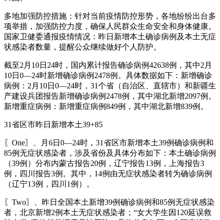
多地加强防控措施：针对当前疫情防控形势，各地纷纷出台多
项举措，加强防控力度，确保人民群众生命安全和身体健康。
国家卫健委通报疫情情况：昨日新增本土确诊病例及本土无症
状感染者数量，提醒公众继续做好个人防护。
截至2月10日24时，国内累计报告确诊病例42638例，其中2月
10日0—24时新增确诊病例2478例。具体数据如下：新增确诊
病例：2月10日0—24时，31个省（自治区、直辖市）和新疆生
产建设兵团报告新增确诊病例2478例，其中湖北新增2097例。
新增重症病例：新增重症病例849例，其中湖北新增839例。
31省区市昨日新增本土39+85
〖One〗、月6日0—24时，31省区市新增本土39例确诊病例和
85例无症状感染者，涉及省份及具体分布如下：本土确诊病例
（39例）分布内蒙古报告20例，辽宁报告13例，上海报告3
例，四川报告3例。其中，14例由无症状感染者转为确诊病例
（辽宁13例，四川1例）。
〖Two〗、昨日全国本土新增39例确诊病例和85例无症状感染
者，北京新增2例本土无症状感染者；“女大学生因120延误救