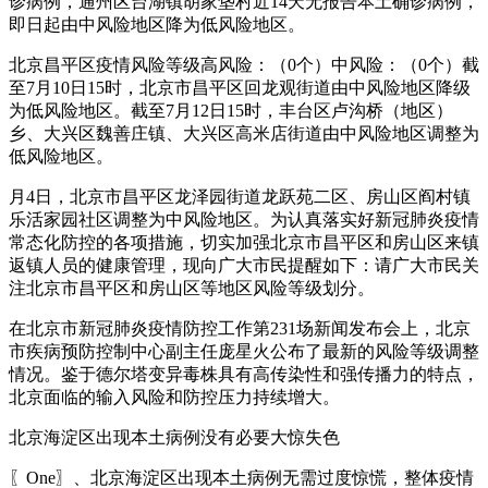
诊病例，通州区台湖镇胡家垡村近14天无报告本土确诊病例，
即日起由中风险地区降为低风险地区。
北京昌平区疫情风险等级高风险：（0个）中风险：（0个）截
至7月10日15时，北京市昌平区回龙观街道由中风险地区降级
为低风险地区。截至7月12日15时，丰台区卢沟桥（地区）
乡、大兴区魏善庄镇、大兴区高米店街道由中风险地区调整为
低风险地区。
月4日，北京市昌平区龙泽园街道龙跃苑二区、房山区阎村镇
乐活家园社区调整为中风险地区。为认真落实好新冠肺炎疫情
常态化防控的各项措施，切实加强北京市昌平区和房山区来镇
返镇人员的健康管理，现向广大市民提醒如下：请广大市民关
注北京市昌平区和房山区等地区风险等级划分。
在北京市新冠肺炎疫情防控工作第231场新闻发布会上，北京
市疾病预防控制中心副主任庞星火公布了最新的风险等级调整
情况。鉴于德尔塔变异毒株具有高传染性和强传播力的特点，
北京面临的输入风险和防控压力持续增大。
北京海淀区出现本土病例没有必要大惊失色
〖One〗、北京海淀区出现本土病例无需过度惊慌，整体疫情