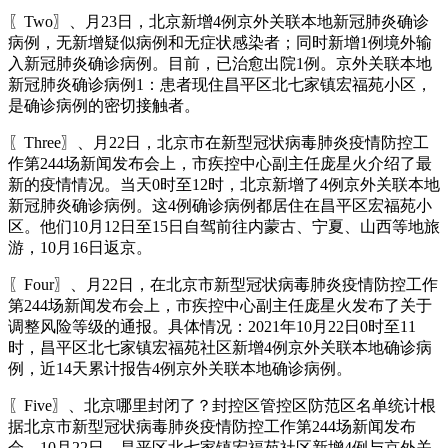
〖Two〗、月23日，北京新增4例京外关联本地新冠肺炎确诊
病例，无新增疑似病例和无症状感染者；同时新增1例境外输
入新冠肺炎确诊病例。目前，已治愈出院1例。京外关联本地
新冠肺炎确诊病例1：患者现住昌平区北七家镇宏福苑小区，
是确诊病例的密切接触者。
〖Three〗、月22日，北京市在新型冠状病毒肺炎疫情防控工
作第244场新闻发布会上，市疾控中心副主任庞星火介绍了最
新的疫情情况。当天0时至12时，北京新增了4例京外关联本地
新冠肺炎确诊病例。这4例确诊病例都居住在昌平区宏福苑小
区。他们10月12日至15日自驾前往内蒙古、宁夏、山西等地旅
游，10月16日返京。
〖Four〗、月22日，在北京市新型冠状病毒肺炎疫情防控工作
第244场新闻发布会上，市疾控中心副主任庞星火发布了关于
调整风险等级的通报。具体情况：2021年10月22日0时至11
时，昌平区北七家镇宏福苑社区新增4例京外关联本地确诊病
例，近14天累计报告4例京外关联本地确诊病例。
〖Five〗、北京哪里封闭了？封控区管控区防范区名单统计根
据北京市新型冠状病毒肺炎疫情防控工作第244场新闻发布
会，10月22日，昌平区北七家镇宏福苑社区新增4例与京外关