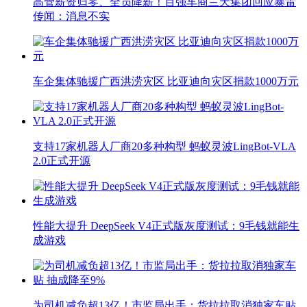
高管薪资归零、全员降薪！百强车商兰天集团回应暴雷
传闻：消息不实
车企集体驰援广西洪涝灾区 比亚迪向灾区捐款1000万元
支持17家机器人厂商20多种构型 蚂蚁灵波LingBot-VLA
2.0正式开源
性能大提升 DeepSeek V4正式版灰度测试：9毛钱就能生
成游戏
为司机减负超13亿！市监局出手：货拉拉取消独家车贴