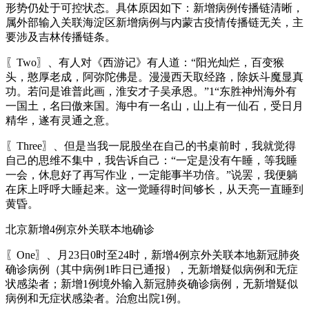
形势仍处于可控状态。具体原因如下：新增病例传播链清晰，
属外部输入关联海淀区新增病例与内蒙古疫情传播链无关，主
要涉及吉林传播链条。
〖Two〗、有人对《西游记》有人道：“阳光灿烂，百变猴
头，憨厚老成，阿弥陀佛是。漫漫西天取经路，除妖斗魔显真
功。若问是谁普此画，淮安才子吴承恩。”1“东胜神州海外有
一国土，名曰傲来国。海中有一名山，山上有一仙石，受日月
精华，遂有灵通之意。
〖Three〗、但是当我一屁股坐在自己的书桌前时，我就觉得
自己的思维不集中，我告诉自己：“一定是没有午睡，等我睡
一会，休息好了再写作业，一定能事半功倍。”说罢，我便躺
在床上呼呼大睡起来。这一觉睡得时间够长，从天亮一直睡到
黄昏。
北京新增4例京外关联本地确诊
〖One〗、月23日0时至24时，新增4例京外关联本地新冠肺炎
确诊病例（其中病例1昨日已通报），无新增疑似病例和无症
状感染者；新增1例境外输入新冠肺炎确诊病例，无新增疑似
病例和无症状感染者。治愈出院1例。