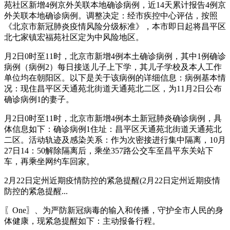
苑社区新增4例京外关联本地确诊病例，近14天累计报告4例京
外关联本地确诊病例。调整决定：经市疾控中心评估，按照
《北京市新冠肺炎疫情风险分级标准》，本市即日起将昌平区
北七家镇宏福苑社区定为中风险地区。
月2日0时至11时，北京市新增4例本土确诊病例，其中1例确诊
病例（病例2）每日接送儿子上下学，其儿子学校及本人工作
单位均在朝阳区。以下是关于该病例的详细信息：病例基本情
况：现住昌平区天通苑北街道天通苑北二区，为11月2日公布
确诊病例1的妻子。
月2日0时至11时，北京市新增4例本土新冠肺炎确诊病例，具
体信息如下：确诊病例1住址：昌平区天通苑北街道天通苑北
二区。活动轨迹及感染关系：作为次密接进行集中隔离，10月
27日14：50解除隔离后，乘坐357路公交车至昌平东关站下
车，再乘坐网约车回家。
2月22日定州近期疫情防控的紧急提醒(2月22日定州近期疫情
防控的紧急提醒...
〖One〗、为严防新冠病毒的输入和传播，守护全市人民的身
体健康，现紧急提醒如下：主动报备行程。