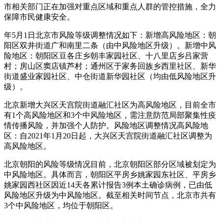
市相关部门正在加强对重点区域和重点人群的管控措施，全力
保障市民健康安全。
年5月1日北京市风险等级调整情况如下：新增高风险地区：朝
阳区双井街道广和南里二条（由中风险地区升级）。新增中风
险地区：朝阳区豆各庄乡朝丰家园社区、十八里店乡吕家营
村；房山区窦店镇芦村；通州区于家务回族乡西里社区、新华
街道盛业家园社区、中仓街道新华园社区（均由低风险地区升
级）。
北京新增大兴区天宫院街道融汇社区为高风险地区，目前全市
有1个高风险地区和3个中风险地区，需注意防范局部聚集性疫
情传播风险，并加强个人防护。风险地区调整情况高风险地
区：自2021年1月20日起，大兴区天宫院街道融汇社区调整为
高风险地区。
北京朝阳的风险等级情况目前，北京朝阳区部分区域被划定为
中风险地区。具体而言，朝阳区平房乡姚家园东社区、平房乡
姚家园西社区因近14天各累计报告3例本土确诊病例，已由低
风险地区升级为中风险地区。截至相关时间节点，北京市共有
3个中风险地区，均位于朝阳区。