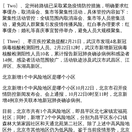
〖Two〗、定州砖路镇已采取紧急疫情防控措施，明确要求红
事缓办，取消庙会、集市等聚集性活动，具体管控内容如下：
聚集性活动管控：全镇范围内取消庙会、集市等人员密集活
动，避免因人群聚集引发疫情传播风险。红白事办理要求：红
事缓办：婚礼等喜庆事宜暂停举办，避免人员大规模聚集。
〖Three〗、枣庄疾控紧急提醒2月21日，武汉市发现4名新冠
病毒核酸检测阳性人员。2月22日12时，武汉市新增新冠病毒
核酸检测阳性人员10名，累计报告新冠肺炎确诊病例和感染者
14例。感染者活动范围较广，活动轨迹涉及武汉市武昌区、江
岸区、东湖高新区。
北京新增1个中风险地区是哪个小区
北京新增1个中风险地区是哪个小区10月22日，北京市召开疫
情防控新闻发布会。会上通报，10月22日0时至11时，北京新
增4例京外关联本地新冠肺炎确诊病例。
目前，北京市共有1个高风险地区，即昌平区北七家镇宏福苑
社区；同时，新增了2个中风险地区，分别为昌平区东小口镇
森林大第家园社区和天通北苑第二社区。除了上述中高风险地
区外，北京市其他地区仍为低风险。鉴于当前疫情形势，北京