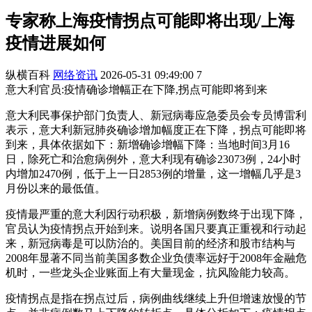
专家称上海疫情拐点可能即将出现/上海
疫情进展如何
纵横百科
网络资讯
2026-05-31 09:49:00
7
意大利官员:疫情确诊增幅正在下降,拐点可能即将到来
意大利民事保护部门负责人、新冠病毒应急委员会专员博雷利
表示，意大利新冠肺炎确诊增加幅度正在下降，拐点可能即将
到来，具体依据如下：新增确诊增幅下降：当地时间3月16
日，除死亡和治愈病例外，意大利现有确诊23073例，24小时
内增加2470例，低于上一日2853例的增量，这一增幅几乎是3
月份以来的最低值。
疫情最严重的意大利因行动积极，新增病例数终于出现下降，
官员认为疫情拐点开始到来。说明各国只要真正重视和行动起
来，新冠病毒是可以防治的。美国目前的经济和股市结构与
2008年显著不同当前美国多数企业负债率远好于2008年金融危
机时，一些龙头企业账面上有大量现金，抗风险能力较高。
疫情拐点是指在拐点过后，病例曲线继续上升但增速放慢的节