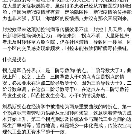
在大量的无症状感染者。虽然很多患者已经从方舱医院顺利出
舱，但因为新冠疫情就有着一定的隐匿性，新冠疫情的传播能
力也非常强，所以上海地区的疫情拐点并没有那么容易到来。
封控效果未达预期控制病毒传播效果不佳：封控十几天后，每
日新增阳性病例仍近2万，峰值未到，拐点不明。大量阳性患
者未及时转移至方舱医院，仍在社区滞留，导致同一楼层、同
一小区内交叉感染现象频发，封控未能有效切断病毒传播链。
什么是拐点
拐点是凹凸分界点，是二阶导数为0的点。二阶导数大于0，曲
线上凹，反之，上凸。三阶导数大于0的点肯定是拐点的情
况，必须要求在这点二阶导数等于0。因为三阶导数大于0，二
阶导数单调，在这点二阶导数等于0，在这点左右二阶导数符
号发生变化，凹凸性发生变化。小于0的情况亦然。
刘易斯拐点在经济学中被描绘为两条重要曲线的转折点。第一
个拐点标志着劳动力供给从无限转向短缺，这意味着劳动力成
本开始上升。第二个拐点则涉及传统农业与现代工业之间的边
际生产率相等，通俗地说，就是城乡一体化完成，传统农业与
现代工业的工资水平趋于一致。