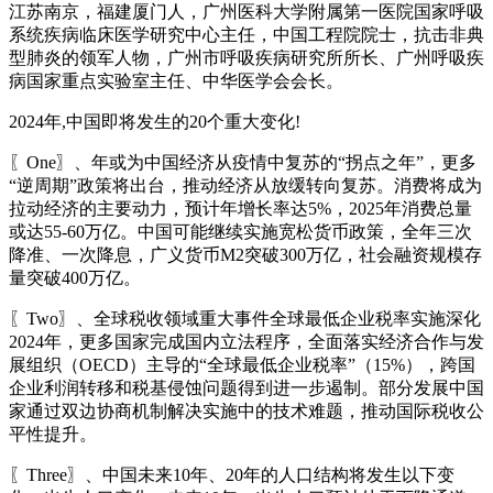
江苏南京，福建厦门人，广州医科大学附属第一医院国家呼吸
系统疾病临床医学研究中心主任，中国工程院院士，抗击非典
型肺炎的领军人物，广州市呼吸疾病研究所所长、广州呼吸疾
病国家重点实验室主任、中华医学会会长。
2024年,中国即将发生的20个重大变化!
〖One〗、年或为中国经济从疫情中复苏的“拐点之年”，更多
“逆周期”政策将出台，推动经济从放缓转向复苏。消费将成为
拉动经济的主要动力，预计年增长率达5%，2025年消费总量
或达55-60万亿。中国可能继续实施宽松货币政策，全年三次
降准、一次降息，广义货币M2突破300万亿，社会融资规模存
量突破400万亿。
〖Two〗、全球税收领域重大事件全球最低企业税率实施深化
2024年，更多国家完成国内立法程序，全面落实经济合作与发
展组织（OECD）主导的“全球最低企业税率”（15%），跨国
企业利润转移和税基侵蚀问题得到进一步遏制。部分发展中国
家通过双边协商机制解决实施中的技术难题，推动国际税收公
平性提升。
〖Three〗、中国未来10年、20年的人口结构将发生以下变