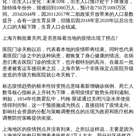
化：出生人口变化：未来10年，出生人口预计处于下降通道，
除特殊年份外，很难回到1000万人，预计在750万1000万区
间。20342044年，因20112017年二胎政策开放带来的人口基数
提升，会有一波生育反弹，但随后因2018年至2020年以后出生
人口的大幅下降，生育人口会锐减。
上海方舱批量关闭,是否意味着当地的疫情出现了拐点?
医院门诊关舱以后，代表着本地的疫情即将结束。同时也代表
着医院门诊之中的这种病患，都恢复了身心健康的情况。在病
患们离去医院门诊的情况下，也许都特别的高兴。在最后一批
患者被客运车接回来之后，上海市第一个非医保定点医院升级
改造的市级方舱医院就公布关舱了。
标志疫情趋势的根本性转变拐点意味着新增确诊病例、死亡人
数等核心指标从上升转为下降，表明疫情扩散势头得到遏制。
例如，1854年伦敦霍乱中，约翰·斯诺通过关闭污染水井使疫
情得到控制，这一干预措施成为拐点，直接扭转了疫情走向。
影响社会资源的分配与策略调整拐点的出现为政府和医疗机构
调整防控策略提供依据。
上海地区的疫情拐点并没有到来。之所以这样说，主要是因为
上海地区的每日新增患者依然在2万人左右，部分社区依然存