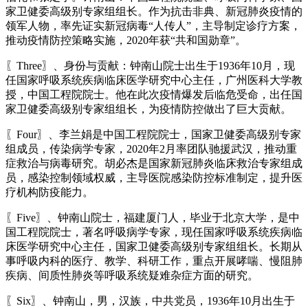
家卫健委高级别专家组组长。作为抗击非典、新冠肺炎疫情的
领军人物，率先证实新冠病毒“人传人”，主导制定诊疗方案，
推动疫情防控策略实施，2020年获“共和国勋章”。
〖Three〗、身份与贡献：钟南山院士出生于1936年10月，现
任国家呼吸系统疾病临床医学研究中心主任，广州医科大学教
授，中国工程院院士。他在此次疫情爆发后临危受命，出任国
家卫健委高级别专家组组长，为疫情防控做出了巨大贡献。
〖Four〗、李兰娟是中国工程院院士，国家卫健委高级别专家
组成员，传染病学专家，2020年2月率团队驰援武汉，推动重
症救治与病毒研究。胡必杰是国家新冠肺炎临床救治专家组成
员，感染控制领域权威，主导医院感染防控标准制定，提升医
疗机构防疫能力。
〖Five〗、钟南山院士，福建厦门人，毕业于北京大学，是中
国工程院院士，著名呼吸病学专家，现任国家呼吸系统疾病临
床医学研究中心主任，国家卫健委高级别专家组组长。长期从
事呼吸内科的医疗、教学、科研工作，重点开展哮喘、慢阻肺
疾病、间质性肺炎等呼吸系统疑难杂症方面的研究。
〖Six〗、钟南山，男，汉族，中共党员，1936年10月出生于