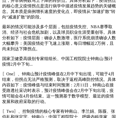
点，并非病例数马上下降的转折点。具体分析如下：疫情拐点
的核心意义疫情拐点是流行病学中描述疫情发展趋势的关键概
念。其本质是病例增长速度的变化点，即疫情从“加速扩散”转
向“减速扩散”的阶段。
最坏的情况可能涉及多个层面，包括疫情失控、NBA赛季取
消、经济与社会危机加剧，以及球员职业生涯受重创等。具体
分析如下：疫情层面：确诊人数激增，医疗系统崩溃确诊人数
大幅攀升：美国疫情处于飞速上涨期，每日增幅近2万例，且
尚未到达下降拐点。
国家卫健委高级别专家组组长、中国工程院院士钟南山:预计
疫情2月中下旬...
〖One〗、钟南山预计疫情峰值在2月中下旬出现，可能于4月
结束，但拐点无法严格预测，取决于返程高峰防控情况。具体
内容如下：疫情峰值与结束时间预测：2月11日，钟南山在接
受路透社采访时表示，预计疫情峰值会在2月中下旬出现，疫
情可能会在4月份结束。这一预测基于数学模型、最近的疫情
发展和政府采取的行动。
〖Two〗、控制疫情的核心专家有钟南山、李兰娟、陈薇、张
伯礼和张定宇。钟南山：中国工程院院士、呼吸内科学家、国