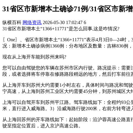
31省区市新增本土确诊71例/31省区市新
纵横百科
网络资讯
2026-05-30 17:02:47
6
31省区市新增本土“1366+11771”是怎么回事,这是咋情况?
〖One〗、省区市新增本土“1366+11771”表示4月3日0
况：新增本土确诊病例1366例：分布地区及数量：吉林836例，
现在从上海开车能到苏州来吗?
您可以自由驾驶您的车辆在苏州市区内行驶。路况提示：需要
段，或者选择将车停靠在修路路段稍远的地方，然后打车前往
从上海开车到苏州大约需要1小时左右，具体时间与路况和驾驶
宁高速，从上海到苏州工业区大约需要45分钟，到苏州城区大约
上海可以自驾开车到苏州平江路。驾车路线如下：全程约93公里
米，直行进入威海路。3）沿威海路行驶200米，右前方转弯进
从上海回苏州的开车路线如下：起始阶段：沿沪蓉高速公路直行
驶至指定位置后，进入京沪高速公路。