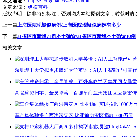
本文地址：
http://zhongduan.cc/45293.html
文章来源：
纵横百科
版权声明：
除非特别标注，否则均为本站原创文章，转载时请
上一篇
上海医院现疑似病例/上海医院现疑似病例有多少
下一篇
31省区市新增71例本土确诊/31省区市新增本土确诊10例
相关文章
深圳理工大学拟逐步取消大学英语：AI人工智能已可替代
高管薪资归零、全员降薪！百强车商兰天集团回应暴雷传
车企集体驰援广西洪涝灾区 比亚迪向灾区捐款1000万元