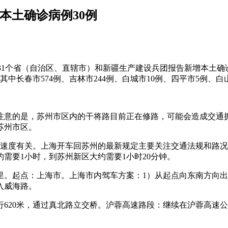
增本土确诊病例30例
—24时，31个省（自治区、直辖市）和新疆生产建设兵团报告新增本土
其中长春市574例、吉林市244例、白城市10例、四平市5例、白
注意的是，苏州市区内的干将路目前正在修路，可能会造成交通
苏州市区。
速度有关。上海开车回苏州的最新规定主要关注交通法规和路况信
需要1小时，到苏州新区大约需要1小时20分钟。
。起点：上海市。上海市内驾车方案：1）从起点向东南方向出发
入威海路。
620米，通过真北路立交桥。沪蓉高速路段：继续在沪蓉高速公路