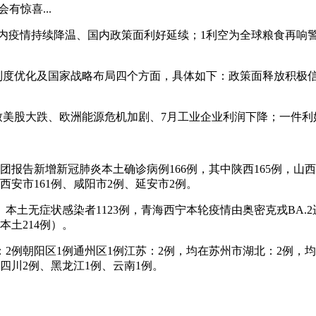
有惊喜...
内疫情持续降温、国内政策面利好延续；1利空为全球粮食再响警
制度优化及国家战略布局四个方面，具体如下：政策面释放积极
致美股大跌、欧洲能源危机加剧、7月工业企业利润下降；一件利
设兵团报告新增新冠肺炎本土确诊病例166例，其中陕西165例，
西安市161例、咸阳市2例、延安市2例。
例、本土无症状感染者1123例，青海西宁本轮疫情由奥密克戎BA.
本土214例）。
：2例朝阳区1例通州区1例江苏：2例，均在苏州市湖北：2例，
四川2例、黑龙江1例、云南1例。