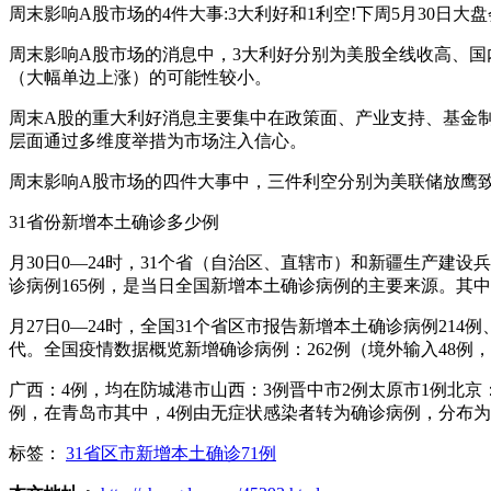
周末影响A股市场的4件大事:3大利好和1利空!下周5月30日大盘会
周末影响A股市场的消息中，3大利好分别为美股全线收高、国
（大幅单边上涨）的可能性较小。
周末A股的重大利好消息主要集中在政策面、产业支持、基金
层面通过多维度举措为市场注入信心。
周末影响A股市场的四件大事中，三件利空分别为美联储放鹰
31省份新增本土确诊多少例
月30日0—24时，31个省（自治区、直辖市）和新疆生产建
诊病例165例，是当日全国新增本土确诊病例的主要来源。其中
月27日0—24时，全国31个省区市报告新增本土确诊病例214
代。全国疫情数据概览新增确诊病例：262例（境外输入48例，
广西：4例，均在防城港市山西：3例晋中市2例太原市1例北京
例，在青岛市其中，4例由无症状感染者转为确诊病例，分布为
标签：
31省区市新增本土确诊71例