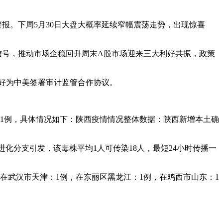
报。下周5月30日大盘大概率延续窄幅震荡走势，出现惊喜
信号，推动市场企稳回升周末A股市场迎来三大利好共振，政策
好为中美签署审计监管合作协议。
山西1例，具体情况如下：陕西疫情情况整体数据：陕西新增本土确
2进化分支引发，该毒株平均1人可传染18人，最短24小时传播一
均在武汉市天津：1例，在东丽区黑龙江：1例，在鸡西市山东：1