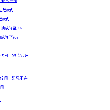
2.0正式开源
成游戏
成降至9%
代
闻