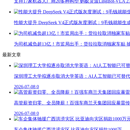
支持17家机器人厂商20多种构型 蚂蚁灵波LingBot-VLA 
性能大提升 DeepSeek V4正式版灰度测试：9毛钱就能生
为司机减负超13亿！市监局出手：货拉拉取消独家车贴 抽
最新文章
深圳理工大学拟逐步取消大学英语：AI人工智能已可替
2026-07-08
0
高管薪资归零、全员降薪！百强车商兰天集团回应暴雷传
2026-07-08
0
车企集体驰援广西洪涝灾区 比亚迪向灾区捐款1000万