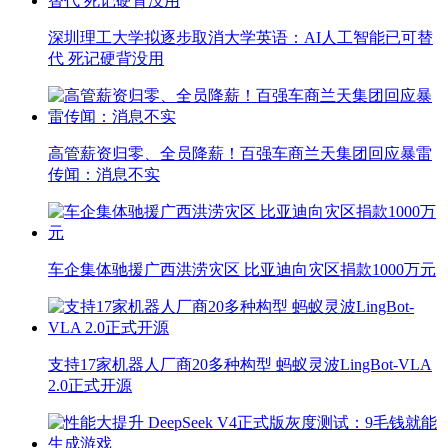
深圳理工大学拟逐步取消大学英语：AI人工智能已可替
代 死记硬背没用
高管薪资归零、全员降薪！百强车商兰天集团回应暴雷
传闻：消息不实
车企集体驰援广西洪涝灾区 比亚迪向灾区捐款1000万元
支持17家机器人厂商20多种构型 蚂蚁灵波LingBot-VLA
2.0正式开源