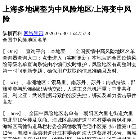
上海多地调整为中风险地区/上海变中风
险
纵横百科
网络资讯
2026-05-30 15:47:57
8
全国中风险地区名单
〖One〗、查询平台：本地宝——全国疫情中高风险地区名单
查询器查询入口：点击进入（实时更新）本地宝的全国疫情风
险等级名单查询系统由小编们实时维护，风险地区有调整时会
第一时间更新专题，确保用户获取的信息准确且及时。
〖Two〗、非洲地区：索马里、南苏丹、苏丹：内战持续，部
族冲突与恐怖组织活动交织，人道主义危机严重；中非共和
国、利比亚：武装割据导致的治安失控，绑架及暴力袭击事件
高发。
〖Three〗、全国中风险地区名单有：朝阳区六里屯街道六里
屯北里10号楼及底商。海城区高德街道马栏村委会海枫和苑。
海城区高德街道马栏村委会高德教育住宅小区第1排7幢第10至
12号。海城区高德街道开江村委会向海大道蔡屋村16号。海城