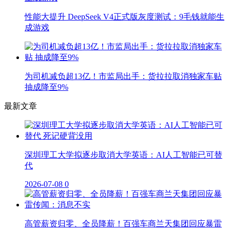
性能大提升 DeepSeek V4正式版灰度测试：9毛钱就能生
成游戏
为司机减负超13亿！市监局出手：货拉拉取消独家车贴
抽成降至9%
最新文章
深圳理工大学拟逐步取消大学英语：AI人工智能已可替
代
2026-07-08
0
高管薪资归零、全员降薪！百强车商兰天集团回应暴雷