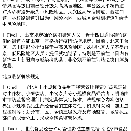
情风险等级目前已经升级为高风险地区。丰台区太平桥街道、
卢沟桥街道升级为中风险地区。大兴区高米店街道、西红门
镇、林校路街道升级为中风险地区。西城区金融街街道升级为
中风险地区。
〖Five〗、出京规定确诊病例街道人员：近十四日通报确诊病
例的街道不能出京，严格执行疫情防控规定。目前，北京丰台
区、房山区部分街道属于中高风险地区，这些地区人员不得出
京。低风险地区人员：提倡就地过节，特别是不前往14日内有
新增本土新冠病毒感染者的县，非必须不前往陆路边境口岸所
在县。
北京最新餐饮规定
〖One〗、《北京市小规模食品生产经营管理规定》该规定针
对小作坊、小餐饮店、小食杂店等小规模食品经营者，明确由
市市场监督管理部门制定具体认定标准。法规核心内容包括：
界定小规模食品生产经营者的主体责任，如原料采购、加工过
程控制等；划分市、区、乡镇三级政府及市场监管、城管执法
部门的职责分工，形成全链条监管体系。
〖Two〗、北京食品经营许可管理办法主要包括《北京市食品