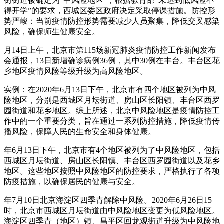
街街道被确定为“中风险地区”，根据教育部“未达到低风险不
得开学”的要求，西城区委区政府决定采取停课措施。防控形
势严峻：当前疫情防控形势需要减少人员聚集，降低交叉感染
风险，确保师生健康安全。
月14日上午，北京市第115场新冠肺炎疫情防控工作新闻发布
会通报，13日新增确诊病例36例，其中30例在丰台。丰台区花
乡地区疫情风险等级升级为高风险地区。
实例：在2020年6月13日下午，北京市有四个地区被列为中风
险地区，分别是西城区月坛街道、房山区长阳镇、丰台区西罗
园街道和花乡地区。综上所述，北京中风险地区是疫情防控工
作中的一个重要分类，旨在通过一系列防控措施，降低疫情传
播风险，保障人民的生命安全和身体健康。
年6月13日下午，北京市有4个地区被列为了中风险地区，包括
西城区月坛街道、房山区长阳镇、丰台区西罗园街道以及花乡
地区。这些地区按照中风险地区的防控要求，严格执行了各项
防疫措施，以确保居民的健康与安全。
年7月10日北京海淀区四季青解除中风险。2020年6月26日15
时，北京市西城区月坛街道由中风险地区变更为低风险地区。
海淀区四季青（地区）镇、昌平区回龙观街道升级为中风险地