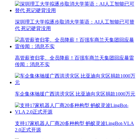
深圳理工大学拟逐步取消大学英语：AI人工智能已可替
代 死记硬背没用
高管薪资归零、全员降薪！百强车商兰天集团回应暴雷
传闻：消息不实
车企集体驰援广西洪涝灾区 比亚迪向灾区捐款1000万元
支持17家机器人厂商20多种构型 蚂蚁灵波LingBot-VLA
2.0正式开源