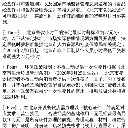
经营许可审查细则》以及国家市场监督管理总局发布的《食品
经营许可和备案管理办法》等相关规定。《北京市食品经营许
可审查细则》：实施时间：新修订的细则自2025年8月1日起实
施。
〖Three〗、北京餐饮小时工的法定最低时薪标准为27元/小
时。以下从法定标准、市场实际薪酬情况两方面展开说明：法
定最低时薪标准根据北京市人力资源和社会保障局相关规定，
自2024年7月1日起，北京市非全日制从业人员小时最低工资标
准调整为27元/小时。
〖Four〗、环保政策限制：不得主动提供一次性餐具根据《北
京市生活垃圾管理条例》（2020年9月25日生效），北京市餐
饮经营者不得主动向消费者提供一次性筷子、叉子、勺子等餐
具，并需在经营场所设置醒目提示标识，明确告知消费者此规
定。这一政策旨在减少一次性餐具的使用，推动垃圾分类和资
源循环利用。
〖Five〗、在北京开设餐饮店需办理以下核心证件，并满足对
应要求：营业执照——合法经营的基础作用：无照经营最高罚
款10万元，是所有证件办理的前提。办理流程：材料：租赁合
同、房产证明、身份证、店名预先核准（线上可查重名）。渠