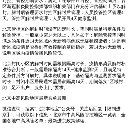
封控、管控期满要求：满足上述条件且封控、管控期满后，各
区新冠肺炎防控指挥部组织相关部门在充分评估基础上予以解
封。解封后管理要求封控区解封后管理：人员按管控区管理4
天。管控区解封后管理：人员开展4天健康监测。
北京管控区的解封时间没有固定时长，需同时满足特定条件后
解除管控，一般至少需14天以上，具体如下：解除管控需同时
满足的条件近14天区域内无新增病例或无症状感染者：这是判
断区域疫情是否得到有效控制的基础指标。若14天内无新增，
说明区域内疫情传播风险较低。
北京封闭小区的解封时间需根据隔离时长、疫情形势及解封标
准综合判断，一般需居家隔离14天+健康监测7天，且满足特
定条件后方可解封。具体说明如下：基础隔离与监测要求隔离
时长：封闭小区居民通常需居家隔离14天，期间落实“区域封
闭、足不出户、服务上门”要求。
北京中高风险地区最新名单最新
微信查询：搜索“北京本地宝”公众号，关注后回复【限制进
京】，可获取以下信息：北京市中高风险管控地区一览表；全
国各地中高风险名单；最新进京政策解读。