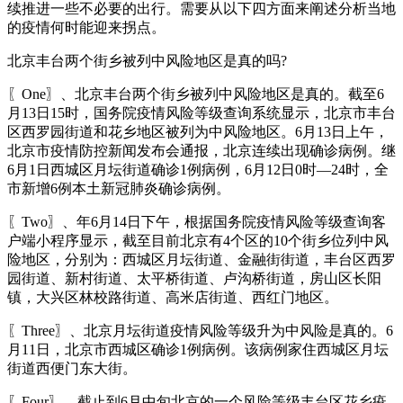
续推进一些不必要的出行。需要从以下四方面来阐述分析当地
的疫情何时能迎来拐点。
北京丰台两个街乡被列中风险地区是真的吗?
〖One〗、北京丰台两个街乡被列中风险地区是真的。截至6
月13日15时，国务院疫情风险等级查询系统显示，北京市丰台
区西罗园街道和花乡地区被列为中风险地区。6月13日上午，
北京市疫情防控新闻发布会通报，北京连续出现确诊病例。继
6月1日西城区月坛街道确诊1例病例，6月12日0时—24时，全
市新增6例本土新冠肺炎确诊病例。
〖Two〗、年6月14日下午，根据国务院疫情风险等级查询客
户端小程序显示，截至目前北京有4个区的10个街乡位列中风
险地区，分别为：西城区月坛街道、金融街街道，丰台区西罗
园街道、新村街道、太平桥街道、卢沟桥街道，房山区长阳
镇，大兴区林校路街道、高米店街道、西红门地区。
〖Three〗、北京月坛街道疫情风险等级升为中风险是真的。6
月11日，北京市西城区确诊1例病例。该病例家住西城区月坛
街道西便门东大街。
〖Four〗、截止到6月中旬北京的一个风险等级丰台区花乡疫