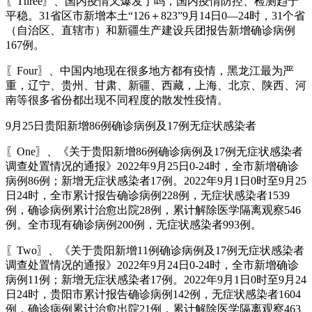
〖Three〗、国内疫情又爆发了吗，国内疫情防控、检测趋于
平稳。31省区市新增本土“126＋823”9月14日0—24时，31个省
（自治区、直辖市）和新疆生产建设兵团报告新增确诊病例
167例。
〖Four〗、中国内地现在很多地方都有疫情，黑龙江最为严
重，辽宁、贵州、甘肃、新疆、西藏，上海、北京、陕西、河
南等很多省份都出现不同程度的散发性疫情。
9月25日贵阳新增86例确诊病例及17例无症状感染者
〖One〗、《关于贵阳新增86例确诊病例及17例无症状感染者
调查处置情况的通报》2022年9月25日0-24时，全市新增确诊
病例86例；新增无症状感染者17例。2022年9月1日0时至9月25
日24时，全市累计报告确诊病例228例，无症状感染者1539
例，确诊病例累计治愈出院28例，累计解除医学隔离观察546
例。全市现有确诊病例200例，无症状感染者993例。
〖Two〗、《关于贵阳新增11例确诊病例及17例无症状感染者
调查处置情况的通报》2022年9月24日0-24时，全市新增确诊
病例11例；新增无症状感染者17例。2022年9月1日0时至9月24
日24时，贵阳市累计报告确诊病例142例，无症状感染者1604
例，确诊病例累计治愈出院21例，累计解除医学隔离观察463