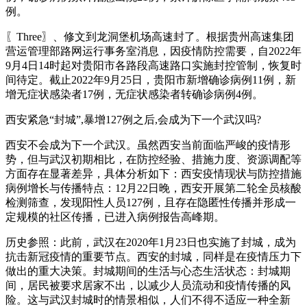
例。
〖Three〗、修文到龙洞堡机场高速封了。根据贵州高速集团
营运管理部路网运行事务室消息，因疫情防控需要，自2022年
9月4日14时起对贵阳市各路段高速路口实施封控管制，恢复时
间待定。截止2022年9月25日，贵阳市新增确诊病例11例，新
增无症状感染者17例，无症状感染者转确诊病例4例。
西安紧急“封城”,暴增127例之后,会成为下一个武汉吗?
西安不会成为下一个武汉。虽然西安当前面临严峻的疫情形
势，但与武汉初期相比，在防控经验、措施力度、资源调配等
方面存在显著差异，具体分析如下：西安疫情现状与防控措施
病例增长与传播特点：12月22日晚，西安开展第二轮全员核酸
检测筛查，发现阳性人员127例，且存在隐匿性传播并形成一
定规模的社区传播，已进入病例报告高峰期。
历史参照：此前，武汉在2020年1月23日也实施了封城，成为
抗击新冠疫情的重要节点。西安的封城，同样是在疫情压力下
做出的重大决策。封城期间的生活与心态生活状态：封城期
间，居民被要求居家不出，以减少人员流动和疫情传播的风
险。这与武汉封城时的情景相似，人们不得不适应一种全新