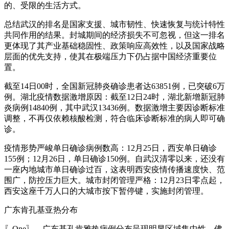
的、受限的生活方式。
总结武汉的排名是国家支援、城市韧性、快速恢复与统计特性
共同作用的结果。封城期间的经济损失不可忽视，但这一排名
更体现了其产业基础稳固性、政策响应高效性，以及国家战略
层面的优先支持，使其在极端压力下仍占据中国经济重要位
置。
截至14日00时，全国新冠肺炎确诊患者达63851例，已突破6万
例。湖北疫情数据激增原因：截至12日24时，湖北新增新冠肺
炎病例14840例，其中武汉13436例。数据激增主要因诊断标准
调整，不再仅依赖核酸检测，符合临床诊断标准的病人即可确
诊。
疫情形势严峻单日确诊病例数高：12月25日，西安单日确诊
155例；12月26日，单日确诊150例。自武汉清零以来，还没有
一座内地城市单日确诊过百，这表明西安疫情传播速度快、范
围广，防控压力巨大。城市封闭管理严格：12月23日零点起，
西安这座千万人口的大城市按下暂停键，实施封闭管理。
广东肯孔基亚热分布
〖One〗、广东基孔肯雅热病例分布呈现明显区域集中性，佛