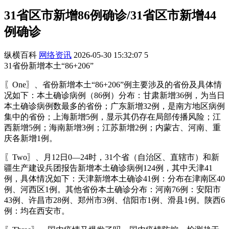
31省区市新增86例确诊/31省区市新增44
例确诊
纵横百科
网络资讯
2026-05-30 15:32:07
5
31省份新增本土“86+206”
〖One〗、省份新增本土“86+206”例主要涉及的省份及具体情
况如下：本土确诊病例（86例）分布：甘肃新增36例，为当日
本土确诊病例数最多的省份；广东新增32例，是南方地区病例
集中的省份；上海新增5例，显示其仍存在局部传播风险；江
西新增5例；海南新增3例；江苏新增2例；内蒙古、河南、重
庆各新增1例。
〖Two〗、月12日0—24时，31个省（自治区、直辖市）和新
疆生产建设兵团报告新增本土确诊病例124例，其中天津41
例，具体情况如下：天津新增本土确诊41例：分布在津南区40
例、河西区1例。其他省份本土确诊分布：河南76例：安阳市
43例、许昌市28例、郑州市3例、信阳市1例、滑县1例。陕西6
例：均在西安市。