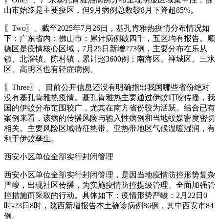
山市始终是主要疫区，但9月病例总数较8月下降超85%。
〖Two〗、截至2025年7月26日，基孔肯雅热疫情分布情况如
下：广东省内：佛山市：累计病例破四千，五区均有报告。顺
德区是疫情核心区域，7月25日新增273例，主要分布在乐从
镇、北滘镇、陈村镇，累计超3600例；南海区、禅城区、三水
区、高明区也有轻症病例。
〖Three〗、目前公开信息还没有明确指出我国哪些省份绝对
没有基孔肯雅热疫情。基孔肯雅热主要通过伊蚊叮咬传播，我
国的伊蚊分布范围较广，尤其在南方省份较为活跃。结合已有
案例来看，该病的传播风险与输入性病例和当地蚊媒密度密切
相关。主要风险区域特征热带、亚热带地区气候温暖湿润，有
利于伊蚊孳生。
西安小区单位全部实行封闭管理
西安小区单位全部实行封闭管理，是因当地疫情防控形势复杂
严峻，出现社区传播，为实施疫情防控提级管理、全面加强管
控措施而采取的行动。具体如下：疫情形势严峻：2月22日0
时-23日8时，陕西新增报告本土确诊病例86例，其中西安市84
例。