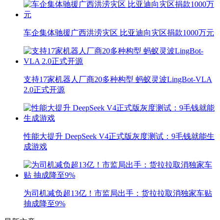
车企集体驰援广西洪涝灾区 比亚迪向灾区捐款1000万元
支持17家机器人厂商20多种构型 蚂蚁灵波LingBot-VLA
2.0正式开源
性能大提升 DeepSeek V4正式版灰度测试：9毛钱就能生
成游戏
为司机减负超13亿！市监局出手：货拉拉取消独家车贴
抽成降至9%