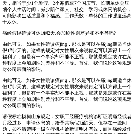
天，相当于少1个暑假、2个寒假或7个国庆节。长期单休会压
缩个人生活时间，减少陪伴家人、社交、学习或休闲的机会，
可能影响生活质量和幸福感。工作天数：单休的工作强度远高
于双休。
痛经假经确诊可休1到2天,会加剧性别差异和不平等吗?
由此可见，如果女性确诊痛jing，那么是可以在痛jing期适当休
假1到2天的。这样的规定对女性朋友来说肯定可以算得上一个
福利了，但是有一个事实却不能不正视，那就是规定或许在某
种程度上会加剧性别差异和不平等。首先，我们说说这项规定
对公司层面的影响。
由此可见，如果女性确诊痛jing，那么是可以在痛jing期适当休
假1到2天的。这样的规定对女性朋友来说肯定可以算得上一个
福利了，但是有一个事实却不能不正视，那就是规定或许在某
种程度上会加剧性别差异和不平等。首先，我们说说这项规定
对公司层面的影响。
请假标准模糊山东规定：女职工经医疗机构诊断证明痛经或者
月经过多，申请休息的，给予其病假1至2天。但存在一些问
题，如不清楚哪一级医疗机构诊断证明才有效，而且痛经发作