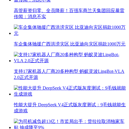
高管薪资归零、全员降薪！百强车商兰天集团回应暴雷
传闻：消息不实
车企集体驰援广西洪涝灾区 比亚迪向灾区捐款1000万元
支持17家机器人厂商20多种构型 蚂蚁灵波LingBot-VLA
2.0正式开源
性能大提升 DeepSeek V4正式版灰度测试：9毛钱就能生
成游戏