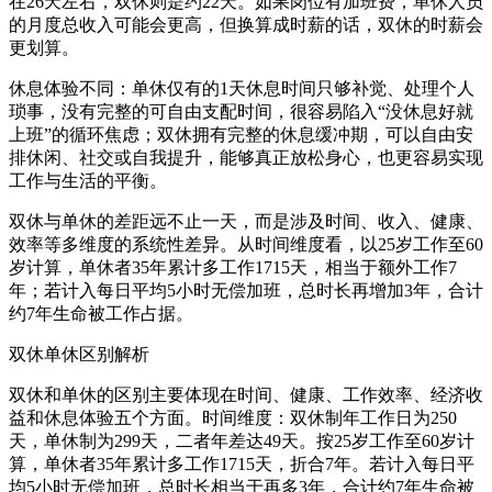
在26天左右，双休则是约22天。如果岗位有加班费，单休人员
的月度总收入可能会更高，但换算成时薪的话，双休的时薪会
更划算。
休息体验不同：单休仅有的1天休息时间只够补觉、处理个人
琐事，没有完整的可自由支配时间，很容易陷入“没休息好就
上班”的循环焦虑；双休拥有完整的休息缓冲期，可以自由安
排休闲、社交或自我提升，能够真正放松身心，也更容易实现
工作与生活的平衡。
双休与单休的差距远不止一天，而是涉及时间、收入、健康、
效率等多维度的系统性差异。从时间维度看，以25岁工作至60
岁计算，单休者35年累计多工作1715天，相当于额外工作7
年；若计入每日平均5小时无偿加班，总时长再增加3年，合计
约7年生命被工作占据。
双休单休区别解析
双休和单休的区别主要体现在时间、健康、工作效率、经济收
益和休息体验五个方面。时间维度：双休制年工作日为250
天，单休制为299天，二者年差达49天。按25岁工作至60岁计
算，单休者35年累计多工作1715天，折合7年。若计入每日平
均5小时无偿加班，总时长相当于再多3年，合计约7年生命被