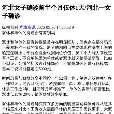
河北女子确诊前半个月仅休1天/河北一女
子确诊
纵横百科
网络资讯
2026-05-30 14:25:53
9
双休和单休的待遇会有差别吗
双休和单休的薪资待遇通常存在明显区别，但也存在部分场景
下薪资标准一致的情况。两者的相同点主要体现在基本工资的
确定逻辑上，部分企业会根据岗位价值、员工个人能力来设定
基本工资，不会单纯因为单休或者双休就调整基础薪资。比如
小型设计公司的初级设计师岗位，不管是单休还是双休模式，
基本工资可能都定在5000元。
时间总量与薪酬效率不同按一年52周计算，单休比双休每年多
工作52天，约合416小时；若按40年工龄计算，单休累计比双
休多工作近7年。且同等月薪标准下，单休的实际时薪普遍比
双休低15%-20%，整体薪酬效率更低。
双休和单休的待遇确实存在多方面的明显差别具体可以从这几
个维度来对比：工资收入层面单休的月度工作天数更多，大概