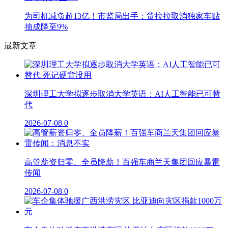
为司机减负超13亿！市监局出手：货拉拉取消独家车贴
抽成降至9%
最新文章
深圳理工大学拟逐步取消大学英语：AI人工智能已可替
代
2026-07-08
0
高管薪资归零、全员降薪！百强车商兰天集团回应暴雷
传闻
2026-07-08
0