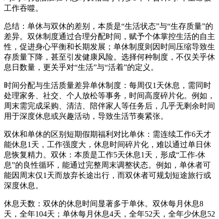
工作吞噬。
总结：单休与双休的差别，本质是“生活状态”与“生存质量”的
差异。双休制度通过合理分配时间，赋予个体掌控生活的自主
性，促进身心平衡和长期发展；单休制度则因时间压缩导致生
存质量下降，甚至引发健康风险。选择何种制度，不仅关乎休
息日数量，更关乎对“生活”与“活着”的定义。
时间分配与生活质量差异单休制度：每周仅1天休息，需同时
处理家务、社交、个人放松等事务，时间高度碎片化。例如，
周末需完成采购、清洁、陪伴家人等任务后，几乎无剩余时间
用于深度休息或兴趣活动，导致生活节奏紧张。
双休和单休的区别短期假期福利对比单休：需连续工作6天才
能休息1天，工作强度大，休息时间碎片化，难以通过单日休
息恢复精力。双休：本质是工作5天休息1天，形成“工作-休
息”的良性循环，能通过完整周末调整状态。例如，单休者可
能因周末仅1天而放弃长途出行，而双休者可规划短途旅行或
深度休息。
休息天数：双休的休息时间显著多于单休。双休每月休息8
天，全年104天；单休每月休息4天，全年52天，全年少休息52