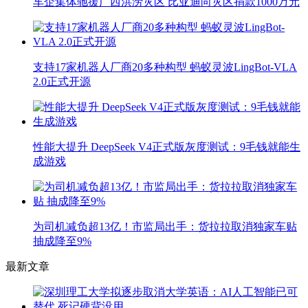
车企集体驰援广西洪涝灾区 比亚迪向灾区捐款1000万元
支持17家机器人厂商20多种构型 蚂蚁灵波LingBot-VLA
2.0正式开源
性能大提升 DeepSeek V4正式版灰度测试：9毛钱就能生
成游戏
为司机减负超13亿！市监局出手：货拉拉取消独家车贴
抽成降至9%
最新文章