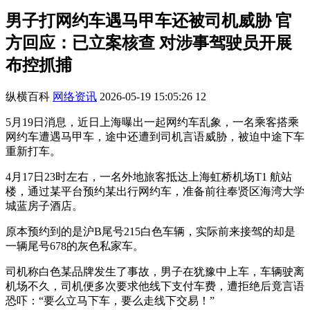
男子打网约车遇马甲车还被司机威胁 官
方回应：已立案核查 对涉事驾驶员开展
布控抓捕
纵横百科
网络资讯
2026-05-19 15:05:26
12
5月19日消息，近日上海曝出一起网约车乱象，一名乘客搭乘
网约车遭遇马甲车，途中还遭到司机言语威胁，被迫中途下车
重新打车。
4月17日23时左右，一名外地旅客抵达上海虹桥机场T1 航站
楼，通过某平台预约某出行网约车，准备前往奉贤区海湾大学
城蓝房子酒店。
原本预约到的是沪B尾号215白色车辆，实际前来接驾的却是
一辆尾号678的灰色私家车。
司机称白色某品牌发生了事故，男子在犹豫中上车，车辆驶离
机场不久，司机便多次要求他线下支付车费，遭拒绝后竟言语
恐吓：“要么立马下车，要么走线下交易！”